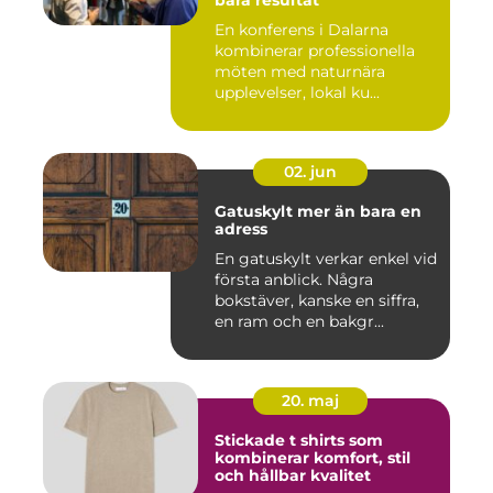
En konferens i Dalarna
kombinerar professionella
möten med naturnära
upplevelser, lokal ku...
02. jun
Gatuskylt mer än bara en
adress
En gatuskylt verkar enkel vid
första anblick. Några
bokstäver, kanske en siffra,
en ram och en bakgr...
20. maj
Stickade t shirts som
kombinerar komfort, stil
och hållbar kvalitet