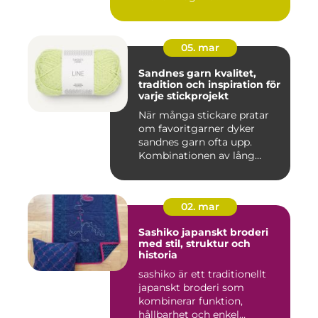
05. mar
Sandnes garn kvalitet,
tradition och inspiration för
varje stickprojekt
När många stickare pratar
om favoritgarner dyker
sandnes garn ofta upp.
Kombinationen av lång
tradit...
02. mar
Sashiko japanskt broderi
med stil, struktur och
historia
sashiko är ett traditionellt
japanskt broderi som
kombinerar funktion,
hållbarhet och enkel