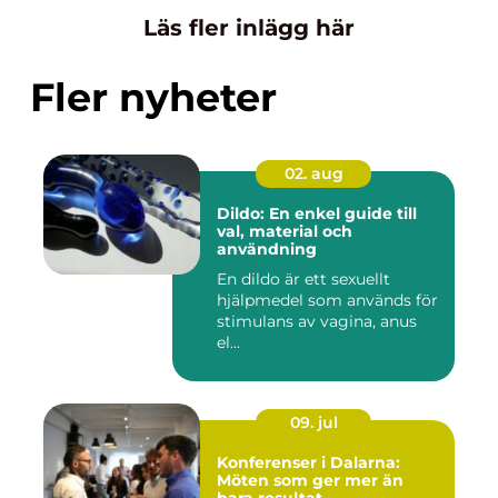
Läs fler inlägg här
Fler nyheter
02. aug
Dildo: En enkel guide till
val, material och
användning
En dildo är ett sexuellt
hjälpmedel som används för
stimulans av vagina, anus
el...
09. jul
Konferenser i Dalarna:
Möten som ger mer än
bara resultat