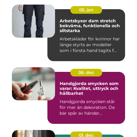
05. jan
Arbetsbyxor dam stretch
bekväma, funktionella och
slitstarka
Arbetskläder för kvinnor har
länge styrts av modeller
som i första hand tagits f...
06. dec
Handgjorda smycken som
varar: Kvalitet, uttryck och
hållbarhet
Handgjorda smycken står
för mer än dekoration. De
bär spår av händer...
01. dec