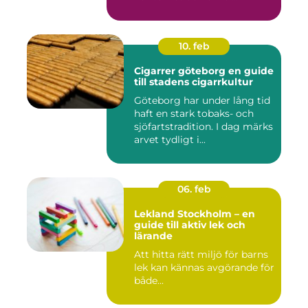
skönhet....
10. feb
Cigarrer göteborg en guide
till stadens cigarrkultur
Göteborg har under lång tid
haft en stark tobaks- och
sjöfartstradition. I dag märks
arvet tydligt i...
06. feb
Lekland Stockholm – en
guide till aktiv lek och
lärande
Att hitta rätt miljö för barns
lek kan kännas avgörande för
både...