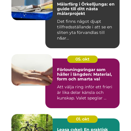
Målarfärg i Örkelljunga: en
guide till ditt nästa
målarprojekt
Det finns något djupt
tillfredsställande i att se en
sliten yta förvandlas till
n&ar...
05. okt
Förlovningsringar som
håller i längden: Material,
form och smarta val
Att välja ring inför ett frieri
är lika delar känsla och
kunskap. Valet speglar ...
01. okt
Leasa cykel: En praktisk