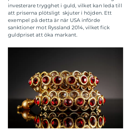
investerare trygghet i guld, vilket kan leda till
att priserna plötsligt skjuter i höjden. Ett
exempel på detta är när USA införde
sanktioner mot Ryssland 2014, vilket fick
guldpriset att öka markant.