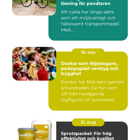
lösning för pendlaren
Att cykla har länge setts
som ett miljövänligt och
hälsosamt transportmedel.
Med...
16. sep
Dockor som följeslagare,
pedagogiskt verktyg och
trygghet
Dockor har följt barn genom
århundraden. De har varit
allt från handgjorda
tygfigurer till avancerad...
31. aug
Sprutspackel: För hög
effektivitet och kvalitet