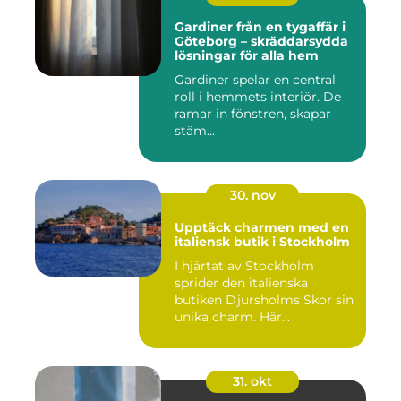
Gardiner från en tygaffär i
Göteborg – skräddarsydda
lösningar för alla hem
Gardiner spelar en central
roll i hemmets interiör. De
ramar in fönstren, skapar
stäm...
30. nov
Upptäck charmen med en
italiensk butik i Stockholm
I hjärtat av Stockholm
sprider den italienska
butiken Djursholms Skor sin
unika charm. Här...
31. okt