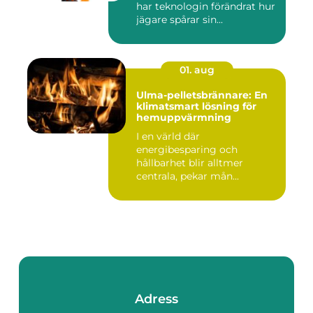
har teknologin förändrat hur
jägare spårar sin...
01. aug
Ulma-pelletsbrännare: En
klimatsmart lösning för
hemuppvärmning
I en värld där
energibesparing och
hållbarhet blir alltmer
centrala, pekar mån...
Adress