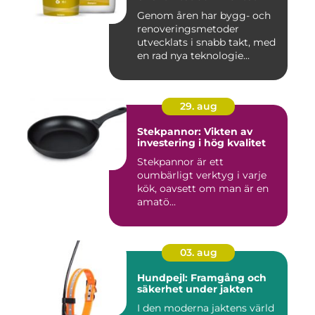
Genom åren har bygg- och
renoveringsmetoder
utvecklats i snabb takt, med
en rad nya teknologie...
29. aug
Stekpannor: Vikten av
investering i hög kvalitet
Stekpannor är ett
oumbärligt verktyg i varje
kök, oavsett om man är en
amatö...
03. aug
Hundpejl: Framgång och
säkerhet under jakten
I den moderna jaktens värld