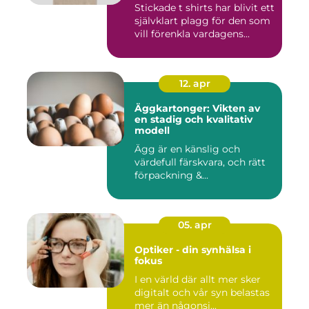
Stickade t shirts har blivit ett
självklart plagg för den som
vill förenkla vardagens...
12. apr
Äggkartonger: Vikten av
en stadig och kvalitativ
modell
Ägg är en känslig och
värdefull färskvara, och rätt
förpackning &...
05. apr
Optiker - din synhälsa i
fokus
I en värld där allt mer sker
digitalt och vår syn belastas
mer än någonsi...