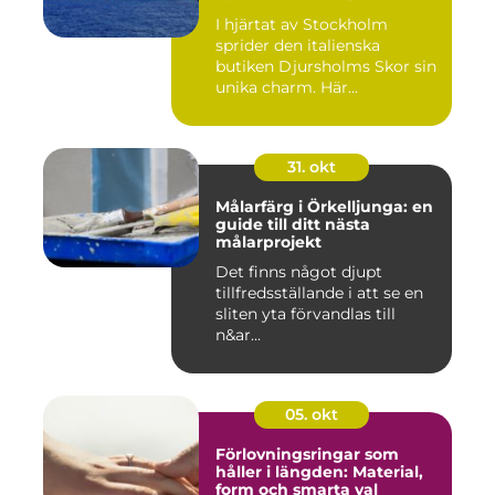
I hjärtat av Stockholm
sprider den italienska
butiken Djursholms Skor sin
unika charm. Här...
31. okt
Målarfärg i Örkelljunga: en
guide till ditt nästa
målarprojekt
Det finns något djupt
tillfredsställande i att se en
sliten yta förvandlas till
n&ar...
05. okt
Förlovningsringar som
håller i längden: Material,
form och smarta val