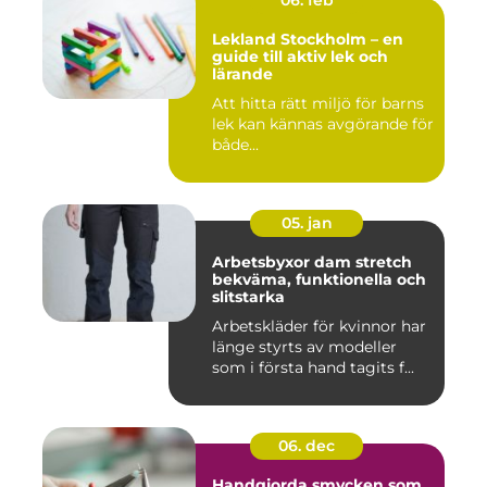
06. feb
Lekland Stockholm – en
guide till aktiv lek och
lärande
Att hitta rätt miljö för barns
lek kan kännas avgörande för
både...
05. jan
Arbetsbyxor dam stretch
bekväma, funktionella och
slitstarka
Arbetskläder för kvinnor har
länge styrts av modeller
som i första hand tagits f...
06. dec
Handgjorda smycken som