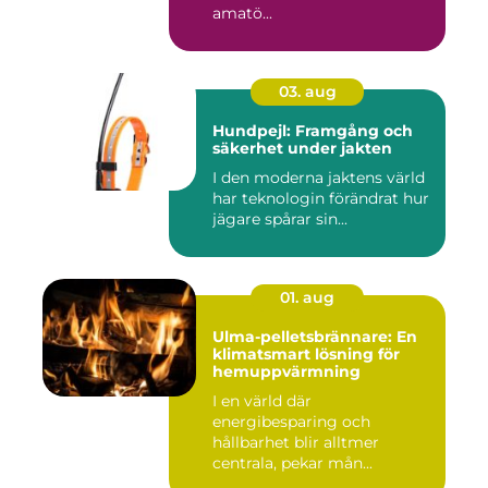
amatö...
03. aug
Hundpejl: Framgång och
säkerhet under jakten
I den moderna jaktens värld
har teknologin förändrat hur
jägare spårar sin...
01. aug
Ulma-pelletsbrännare: En
klimatsmart lösning för
hemuppvärmning
I en värld där
energibesparing och
hållbarhet blir alltmer
centrala, pekar mån...