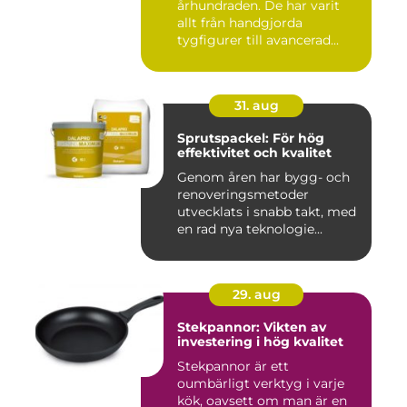
århundraden. De har varit
allt från handgjorda
tygfigurer till avancerad...
31. aug
Sprutspackel: För hög
effektivitet och kvalitet
Genom åren har bygg- och
renoveringsmetoder
utvecklats i snabb takt, med
en rad nya teknologie...
29. aug
Stekpannor: Vikten av
investering i hög kvalitet
Stekpannor är ett
oumbärligt verktyg i varje
kök, oavsett om man är en