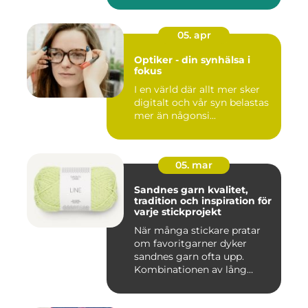
05. apr
Optiker - din synhälsa i
fokus
I en värld där allt mer sker
digitalt och vår syn belastas
mer än någonsi...
05. mar
Sandnes garn kvalitet,
tradition och inspiration för
varje stickprojekt
När många stickare pratar
om favoritgarner dyker
sandnes garn ofta upp.
Kombinationen av lång
tradit...