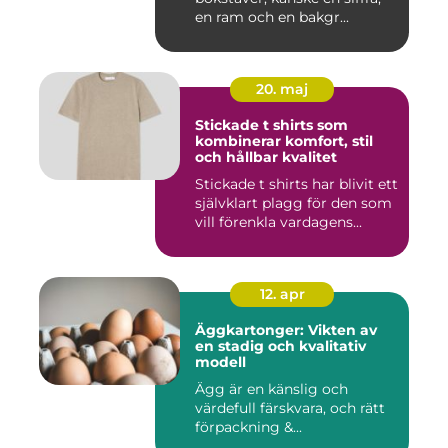
en ram och en bakgr...
20. maj
Stickade t shirts som
kombinerar komfort, stil
och hållbar kvalitet
Stickade t shirts har blivit ett
självklart plagg för den som
vill förenkla vardagens...
12. apr
Äggkartonger: Vikten av
en stadig och kvalitativ
modell
Ägg är en känslig och
värdefull färskvara, och rätt
förpackning &...