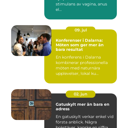
stimulans av vagina, anus
el...
09. jul
Konferenser i Dalarna:
Möten som ger mer än
bara resultat
En konferens i Dalarna
kombinerar professionella
möten med naturnära
upplevelser, lokal ku...
02. jun
Gatuskylt mer än bara en
adress
En gatuskylt verkar enkel vid
första anblick. Några
bokstäver, kanske en siffra,