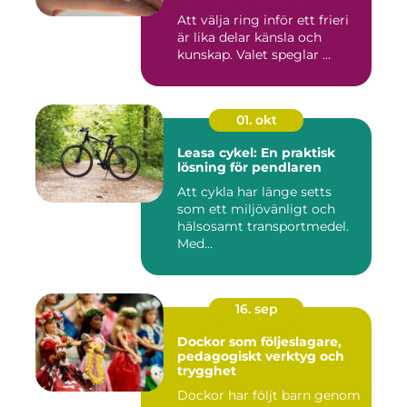
Att välja ring inför ett frieri
är lika delar känsla och
kunskap. Valet speglar ...
01. okt
Leasa cykel: En praktisk
lösning för pendlaren
Att cykla har länge setts
som ett miljövänligt och
hälsosamt transportmedel.
Med...
16. sep
Dockor som följeslagare,
pedagogiskt verktyg och
trygghet
Dockor har följt barn genom