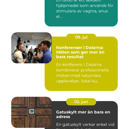
hjälpmedel som används för
stimulans av vagina, anus
el...
09. jul
Konferenser i Dalarna:
Möten som ger mer än
bara resultat
En konferens i Dalarna
kombinerar professionella
möten med naturnära
upplevelser, lokal ku...
02. jun
Gatuskylt mer än bara en
adress
En gatuskylt verkar enkel vid