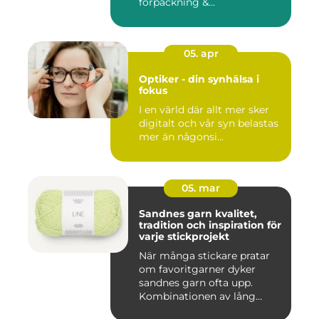
förpackning &...
05. apr
Optiker - din synhälsa i
fokus
I en värld där allt mer sker
digitalt och vår syn belastas
mer än någonsi...
05. mar
Sandnes garn kvalitet,
tradition och inspiration för
varje stickprojekt
När många stickare pratar
om favoritgarner dyker
sandnes garn ofta upp.
Kombinationen av lång
tradit...