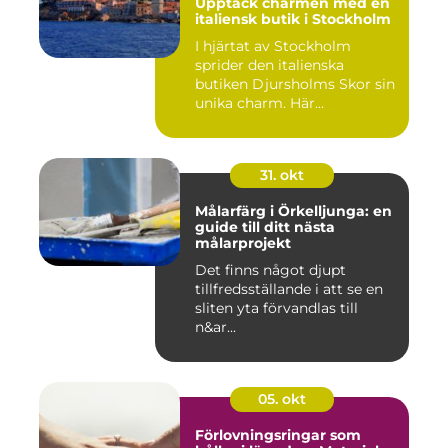
Upptäck charmen med en
italiensk butik i Stockholm
I hjärtat av Stockholm
sprider den italienska
butiken Djursholms Skor sin
unika charm. Här...
31. okt
Målarfärg i Örkelljunga: en
guide till ditt nästa
målarprojekt
Det finns något djupt
tillfredsställande i att se en
sliten yta förvandlas till
n&ar...
05. okt
Förlovningsringar som