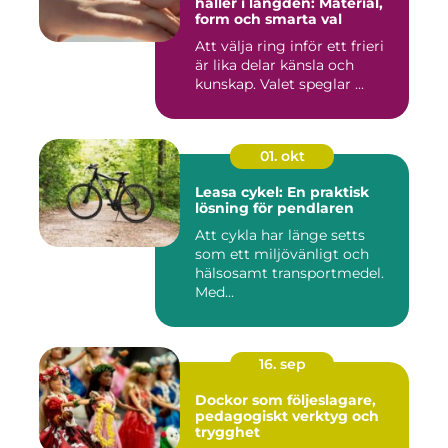
håller i längden: Material,
form och smarta val
Att välja ring inför ett frieri
är lika delar känsla och
kunskap. Valet speglar ...
01. okt
Leasa cykel: En praktisk
lösning för pendlaren
Att cykla har länge setts
som ett miljövänligt och
hälsosamt transportmedel.
Med...
16. sep
Dockor som följeslagare,
pedagogiskt verktyg och
trygghet