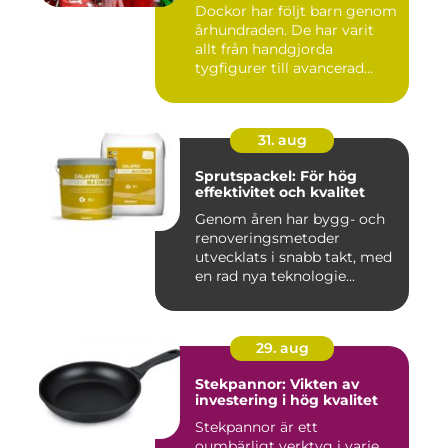
Dockor har följt barn genom
århundraden. De har varit
allt från handgjorda
tygfigurer till avancerad...
31. aug
Sprutspackel: För hög
effektivitet och kvalitet
Genom åren har bygg- och
renoveringsmetoder
utvecklats i snabb takt, med
en rad nya teknologie...
29. aug
Stekpannor: Vikten av
investering i hög kvalitet
Stekpannor är ett
oumbärligt verktyg i varje