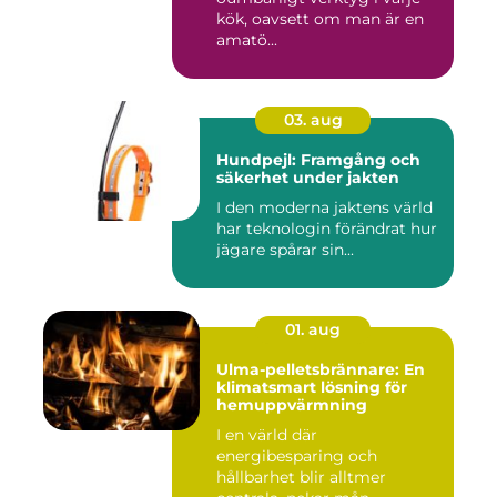
kök, oavsett om man är en
amatö...
03. aug
Hundpejl: Framgång och
säkerhet under jakten
I den moderna jaktens värld
har teknologin förändrat hur
jägare spårar sin...
01. aug
Ulma-pelletsbrännare: En
klimatsmart lösning för
hemuppvärmning
I en värld där
energibesparing och
hållbarhet blir alltmer