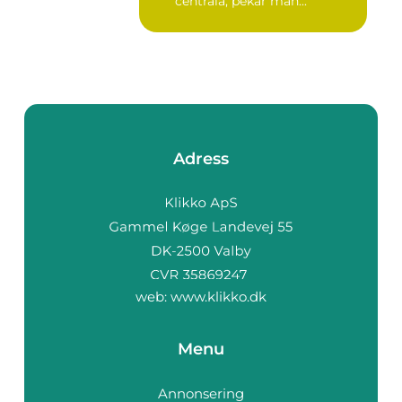
centrala, pekar mån...
Adress
web:
www.klikko.dk
Menu
Annonsering