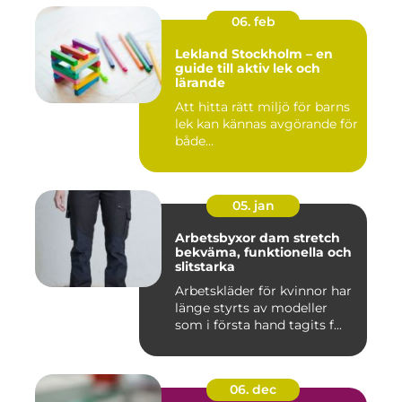
06. feb
Lekland Stockholm – en
guide till aktiv lek och
lärande
Att hitta rätt miljö för barns
lek kan kännas avgörande för
både...
05. jan
Arbetsbyxor dam stretch
bekväma, funktionella och
slitstarka
Arbetskläder för kvinnor har
länge styrts av modeller
som i första hand tagits f...
06. dec