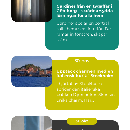
Gardiner från en tygaffär i
Göteborg – skräddarsydda
lösningar för alla hem
Gardiner spelar en central
roll i hemmets interiör. De
ramar in fönstren, skapar
stäm...
30. nov
Upptäck charmen med en
italiensk butik i Stockholm
I hjärtat av Stockholm
sprider den italienska
butiken Djursholms Skor sin
unika charm. Här...
31. okt