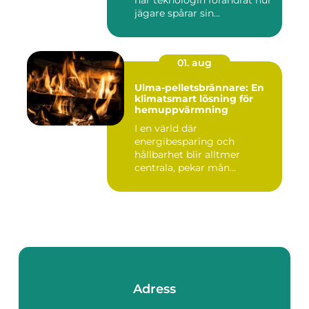
har teknologin förändrat hur
jägare spårar sin...
01. aug
Ulma-pelletsbrännare: En
klimatsmart lösning för
hemuppvärmning
I en värld där
energibesparing och
hållbarhet blir alltmer
centrala, pekar mån...
Adress