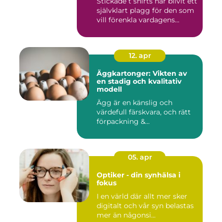
Stickade t shirts har blivit ett
självklart plagg för den som
vill förenkla vardagens...
12. apr
Äggkartonger: Vikten av
en stadig och kvalitativ
modell
Ägg är en känslig och
värdefull färskvara, och rätt
förpackning &...
05. apr
Optiker - din synhälsa i
fokus
I en värld där allt mer sker
digitalt och vår syn belastas
mer än någonsi...