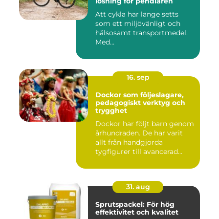
lösning för pendlaren
Att cykla har länge setts
som ett miljövänligt och
hälsosamt transportmedel.
Med...
16. sep
Dockor som följeslagare,
pedagogiskt verktyg och
trygghet
Dockor har följt barn genom
århundraden. De har varit
allt från handgjorda
tygfigurer till avancerad...
31. aug
Sprutspackel: För hög
effektivitet och kvalitet