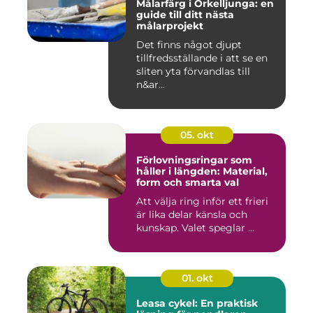
Målarfärg i Örkelljunga: en
guide till ditt nästa
målarprojekt
Det finns något djupt
tillfredsställande i att se en
sliten yta förvandlas till
n&ar...
05. okt
Förlovningsringar som
håller i längden: Material,
form och smarta val
Att välja ring inför ett frieri
är lika delar känsla och
kunskap. Valet speglar ...
01. okt
Leasa cykel: En praktisk