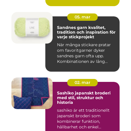
05. mar
Sandnes garn kvalitet,
tradition och inspiration för
varje stickprojekt
När många stickare pratar
om favoritgarner dyker
sandnes garn ofta upp.
Kombinationen av lång
tradit...
02. mar
Sashiko japanskt broderi
med stil, struktur och
historia
sashiko är ett traditionellt
japanskt broderi som
kombinerar funktion,
hållbarhet och enkel