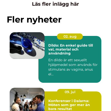
Läs fler inlägg här
Fler nyheter
02. aug
Dildo: En enkel guide till
val, material och
användning
En dildo är ett sexuellt
hjälpmedel som används för
stimulans av vagina, anus
el...
09. jul
Konferenser i Dalarna:
Möten som ger mer än
bara resultat