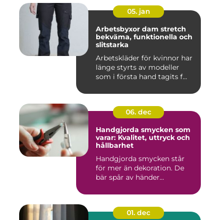
05. jan
Arbetsbyxor dam stretch
bekväma, funktionella och
slitstarka
Arbetskläder för kvinnor har
länge styrts av modeller
som i första hand tagits f...
06. dec
Handgjorda smycken som
varar: Kvalitet, uttryck och
hållbarhet
Handgjorda smycken står
för mer än dekoration. De
bär spår av händer...
01. dec