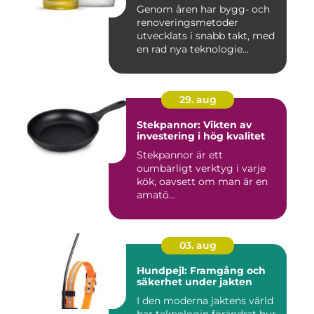
Genom åren har bygg- och
renoveringsmetoder
utvecklats i snabb takt, med
en rad nya teknologie...
29. aug
Stekpannor: Vikten av
investering i hög kvalitet
Stekpannor är ett
oumbärligt verktyg i varje
kök, oavsett om man är en
amatö...
03. aug
Hundpejl: Framgång och
säkerhet under jakten
I den moderna jaktens värld