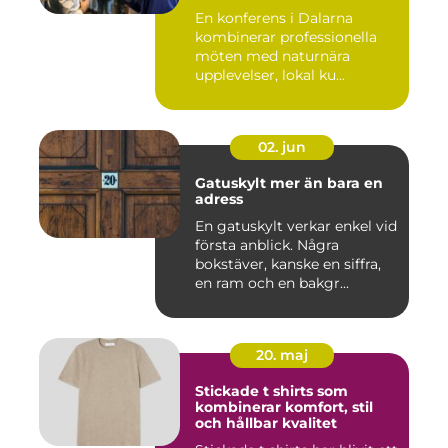
En konferens i Dalarna
kombinerar professionella
möten med naturnära
upplevelser, lokal ku...
02. jun
Gatuskylt mer än bara en
adress
En gatuskylt verkar enkel vid
första anblick. Några
bokstäver, kanske en siffra,
en ram och en bakgr...
20. maj
Stickade t shirts som
kombinerar komfort, stil
och hållbar kvalitet