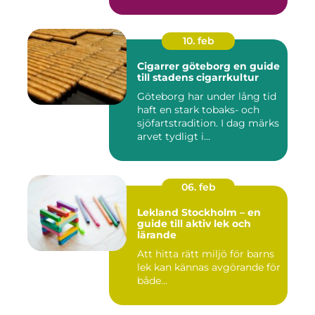
skönhet....
10. feb
Cigarrer göteborg en guide
till stadens cigarrkultur
Göteborg har under lång tid
haft en stark tobaks- och
sjöfartstradition. I dag märks
arvet tydligt i...
06. feb
Lekland Stockholm – en
guide till aktiv lek och
lärande
Att hitta rätt miljö för barns
lek kan kännas avgörande för
både...