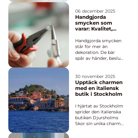
barnStockholm
erbjuder mer än bara
06 december 2025
rutschkanor och
Handgjorda
bollhav. Här möts
smycken som
rörelse, fantas...
varar: Kvalitet,
uttryck och
hållbarhet
Handgjorda smycken
står för mer än
dekoration. De bär
spår av händer, beslut
och tid. Varje moment
är en avsikt. Varje yta
berättar om verktyg,
30 november 2025
material och omsorg.
Upptäck charmen
I en värld fylld av
med en italiensk
likriktning blir h...
butik i Stockholm
I hjärtat av Stockholm
sprider den italienska
butiken Djursholms
Skor sin unika charm.
Här träder besökarna
in i en värld där