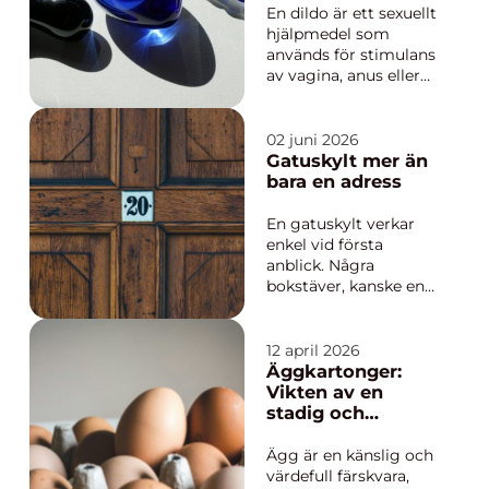
En dildo är ett sexuellt
hjälpmedel som
används för stimulans
av vagina, anus eller
yttre erogena zoner.
Den kan vara slät eller
ådrig, hård eller mjuk,
02 juni 2026
med eller utan
Gatuskylt mer än
vibration. Syftet är att
bara en adress
förstä...
En gatuskylt verkar
enkel vid första
anblick. Några
bokstäver, kanske en
siffra, en ram och en
bakgrundsfärg. Men
bakom varje skylt
12 april 2026
finns en kombination
Äggkartonger:
av design, materialval
Vikten av en
och hantverk som
stadig och
påverkar hur vi hittar,
kvalitativ modell
hur ett hus upplevs
Ägg är en känslig och
och hur en ga...
värdefull färskvara,