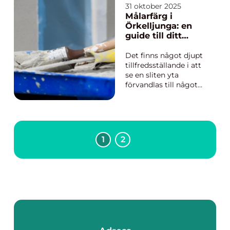
traditionell italiensk
31 oktober 2025
elegans möter den
Målarfärg i
moderna storstadens
Örkelljunga: en
puls. En oas för de sti...
guide till ditt
nästa
målarprojekt
Det finns något djupt
tillfredsställande i att
se en sliten yta
förvandlas till något
fräscht och levande
enbart med hjälp av
färg. I Örkelljunga,
staden som
kombinerar tradition
1
2
och innovation, är
m&oum...