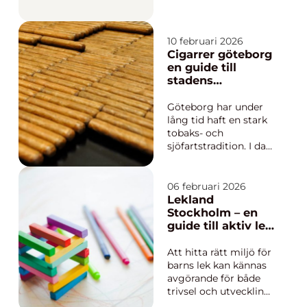
upp. Kombinationen
av lång tradition,
trygg kvalitet och
modern design gör
10 februari 2026
Cigarrer göteborg
varumärket starkt,
en guide till
både bland nybörjare
stadens
och erfarna
cigarrkultur
handarbetare. Garnet
passar lika bra till
Göteborg har under
vardagsplagg s...
lång tid haft en stark
tobaks- och
sjöfartstradition. I dag
märks arvet tydligt i
stadens cigarrkultur.
Många söker efter
06 februari 2026
Cigarrer Göteborg för
Lekland
att hitta allt från enkla
Stockholm – en
vardagscigarrer till
guide till aktiv lek
exklusiva
och lärande
premiumstickor för
Att hitta rätt miljö för
speciella t...
barns lek kan kännas
avgörande för både
trivsel och utveckling.
Ett lekland för