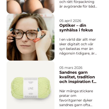
och rätt förpackning
är avgörande för både
säkerhet och kvalitet.
Äggkartonger
skyddar äggen under
05 april 2026
transport och lagring,
Optiker – din
men de på...
synhälsa i fokus
I en värld där allt mer
sker digitalt och vår
syn belastas mer än
någonsin tidigare, är
det viktigt att ta hand
om våra ögon på
bästa möjliga sätt. En
05 mars 2026
optiker är en viktig
Sandnes garn
del av at...
kvalitet, tradition
och inspiration för
varje stickprojekt
När många stickare
pratar om
favoritgarner dyker
sandnes garn ofta