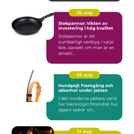
29. aug
Stekpannor: Vikten av
investering i hög kvalitet
Stekpannor är ett
oumbärligt verktyg i varje
kök, oavsett om man är en
amatö...
03. aug
Hundpejl: Framgång och
säkerhet under jakten
I den moderna jaktens värld
har teknologin förändrat hur
jägare spårar sin...
01. aug