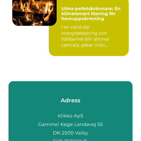
Ulma-pelletsbrännare: En
klimatsmart lösning för
hemuppvärmning
I en värld där
energibesparing och
hållbarhet blir alltmer
centrala, pekar mån...
Adress