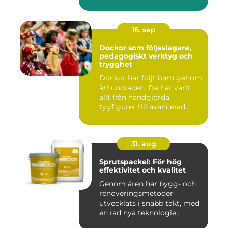
16. sep
Dockor som följeslagare,
pedagogiskt verktyg och
trygghet
Dockor har följt barn genom
århundraden. De har varit
allt från handgjorda
tygfigurer till avancerad...
31. aug
Sprutspackel: För hög
effektivitet och kvalitet
Genom åren har bygg- och
renoveringsmetoder
utvecklats i snabb takt, med
en rad nya teknologie...