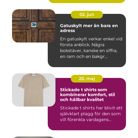
02. jun
Gatuskylt mer än bara en
adress
En gatuskylt verkar enkel vid
första anblick. Några
bokstäver, kanske en siffra,
en ram och en bakgr...
20. maj
Stickade t shirts som
kombinerar komfort, stil
och hållbar kvalitet
Stickade t shirts har blivit ett
självklart plagg för den som
vill förenkla vardagens...