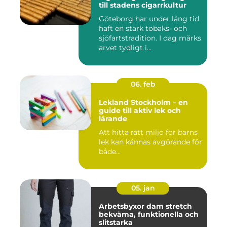
till stadens cigarrkultur
Göteborg har under lång tid
haft en stark tobaks- och
sjöfartstradition. I dag märks
arvet tydligt i...
06. feb
Lekland Stockholm – en
guide till aktiv lek och
lärande
Att hitta rätt miljö för barns
lek kan kännas avgörande för
både...
05. jan
Arbetsbyxor dam stretch
bekväma, funktionella och
slitstarka