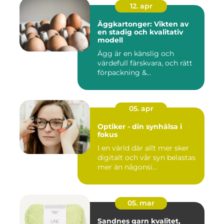
12. apr
Äggkartonger: Vikten av
en stadig och kvalitativ
modell
Ägg är en känslig och
värdefull färskvara, och rätt
förpackning &...
05. apr
Optiker - din synhälsa i
fokus
I en värld där allt mer sker
digitalt och vår syn belastas
mer än någonsi...
05. mar
Sandnes garn kvalitet,