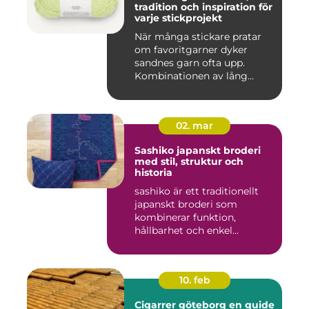
tradition och inspiration för
varje stickprojekt
När många stickare pratar
om favoritgarner dyker
sandnes garn ofta upp.
Kombinationen av lång
tradit...
02. mar
Sashiko japanskt broderi
med stil, struktur och
historia
sashiko är ett traditionellt
japanskt broderi som
kombinerar funktion,
hållbarhet och enkel
skönhet....
10. feb
Cigarrer göteborg en guide