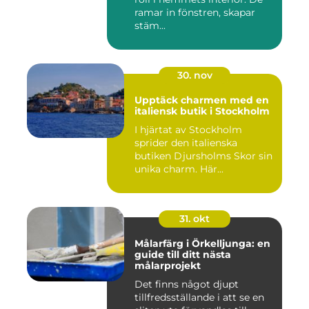
ramar in fönstren, skapar
stäm...
30. nov
Upptäck charmen med en
italiensk butik i Stockholm
I hjärtat av Stockholm
sprider den italienska
butiken Djursholms Skor sin
unika charm. Här...
31. okt
Målarfärg i Örkelljunga: en
guide till ditt nästa
målarprojekt
Det finns något djupt
tillfredsställande i att se en