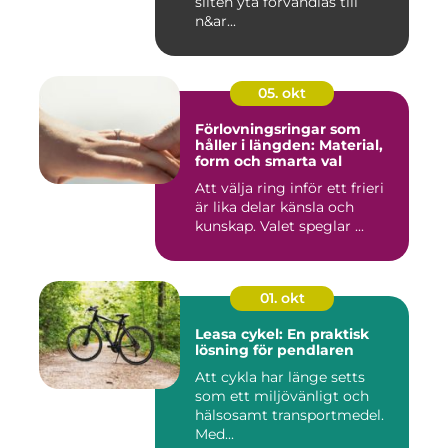
sliten yta förvandlas till
n&ar...
05. okt
Förlovningsringar som
håller i längden: Material,
form och smarta val
Att välja ring inför ett frieri
är lika delar känsla och
kunskap. Valet speglar ...
01. okt
Leasa cykel: En praktisk
lösning för pendlaren
Att cykla har länge setts
som ett miljövänligt och
hälsosamt transportmedel.
Med...