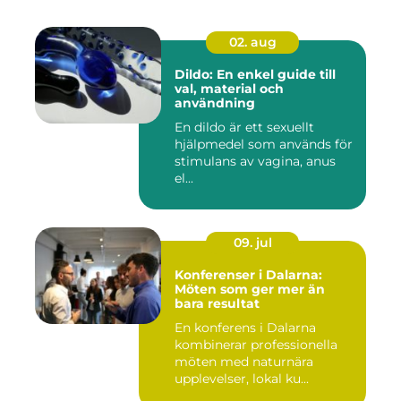
02. aug
Dildo: En enkel guide till
val, material och
användning
En dildo är ett sexuellt
hjälpmedel som används för
stimulans av vagina, anus
el...
09. jul
Konferenser i Dalarna:
Möten som ger mer än
bara resultat
En konferens i Dalarna
kombinerar professionella
möten med naturnära
upplevelser, lokal ku...