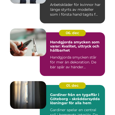
Arbetskläder för kvinnor har
länge styrts av modeller
som i första hand tagits f...
06. dec
Handgjorda smycken som
varar: Kvalitet, uttryck och
hållbarhet
Handgjorda smycken står
för mer än dekoration. De
bär spår av händer...
01. dec
Gardiner från en tygaffär i
Göteborg – skräddarsydda
lösningar för alla hem
Gardiner spelar en central
roll i hemmets interiör. De