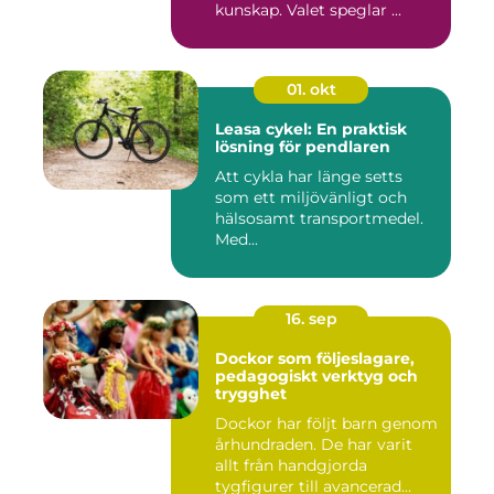
kunskap. Valet speglar ...
01. okt
Leasa cykel: En praktisk
lösning för pendlaren
Att cykla har länge setts
som ett miljövänligt och
hälsosamt transportmedel.
Med...
16. sep
Dockor som följeslagare,
pedagogiskt verktyg och
trygghet
Dockor har följt barn genom
århundraden. De har varit
allt från handgjorda
tygfigurer till avancerad...