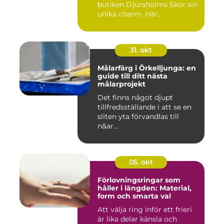
butiken Djursholms Skor sin
unika charm. Här...
31. okt
Målarfärg i Örkelljunga: en
guide till ditt nästa
målarprojekt
Det finns något djupt
tillfredsställande i att se en
sliten yta förvandlas till
n&ar...
05. okt
Förlovningsringar som
håller i längden: Material,
form och smarta val
Att välja ring inför ett frieri
är lika delar känsla och