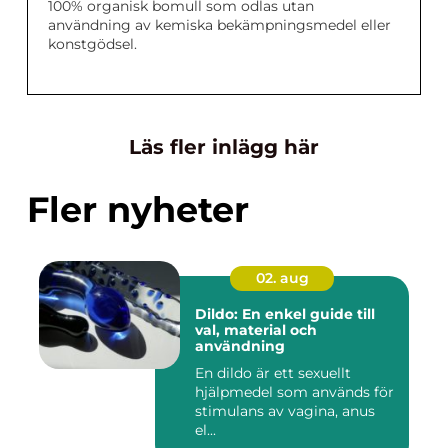
100% organisk bomull som odlas utan
användning av kemiska bekämpningsmedel eller
konstgödsel.
Läs fler inlägg här
Fler nyheter
02. aug
Dildo: En enkel guide till
val, material och
användning
En dildo är ett sexuellt
hjälpmedel som används för
stimulans av vagina, anus
el...