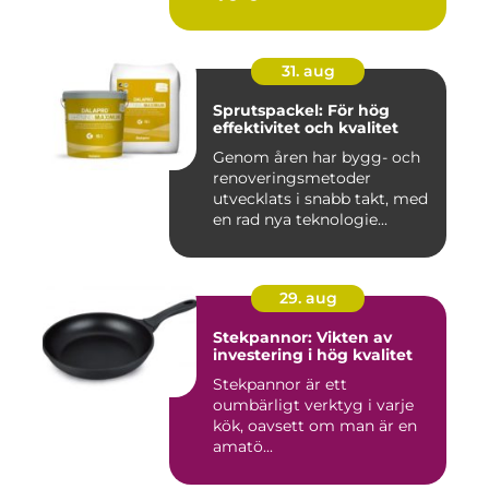
31. aug
Sprutspackel: För hög
effektivitet och kvalitet
Genom åren har bygg- och
renoveringsmetoder
utvecklats i snabb takt, med
en rad nya teknologie...
29. aug
Stekpannor: Vikten av
investering i hög kvalitet
Stekpannor är ett
oumbärligt verktyg i varje
kök, oavsett om man är en
amatö...