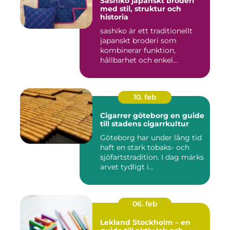
Sashiko japanskt broderi
med stil, struktur och
historia
sashiko är ett traditionellt
japanskt broderi som
kombinerar funktion,
hållbarhet och enkel
skönhet....
10. feb
Cigarrer göteborg en guide
till stadens cigarrkultur
Göteborg har under lång tid
haft en stark tobaks- och
sjöfartstradition. I dag märks
arvet tydligt i...
06. feb
Lekland Stockholm – en