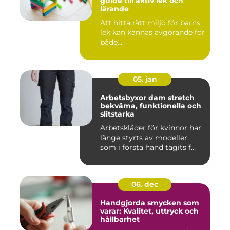
guide till aktiv lek och
lärande
Att hitta rätt miljö för barns
lek kan kännas avgörande för
både...
05. jan
Arbetsbyxor dam stretch
bekväma, funktionella och
slitstarka
Arbetskläder för kvinnor har
länge styrts av modeller
som i första hand tagits f...
06. dec
Handgjorda smycken som
varar: Kvalitet, uttryck och
hållbarhet