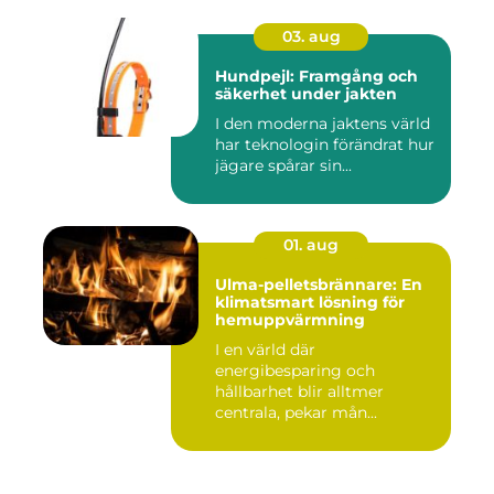
03. aug
Hundpejl: Framgång och
säkerhet under jakten
I den moderna jaktens värld
har teknologin förändrat hur
jägare spårar sin...
01. aug
Ulma-pelletsbrännare: En
klimatsmart lösning för
hemuppvärmning
I en värld där
energibesparing och
hållbarhet blir alltmer
centrala, pekar mån...