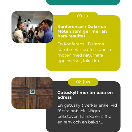
09. jul
Konferenser i Dalarna:
Möten som ger mer än
bara resultat
En konferens i Dalarna
kombinerar professionella
möten med naturnära
upplevelser, lokal ku...
02. jun
Gatuskylt mer än bara en
adress
En gatuskylt verkar enkel vid
första anblick. Några
bokstäver, kanske en siffra,
en ram och en bakgr...