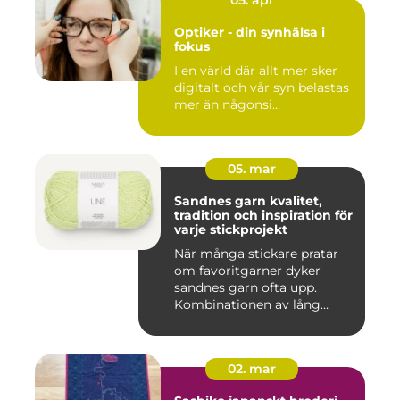
05. apr
Optiker - din synhälsa i
fokus
I en värld där allt mer sker
digitalt och vår syn belastas
mer än någonsi...
05. mar
Sandnes garn kvalitet,
tradition och inspiration för
varje stickprojekt
När många stickare pratar
om favoritgarner dyker
sandnes garn ofta upp.
Kombinationen av lång
tradit...
02. mar