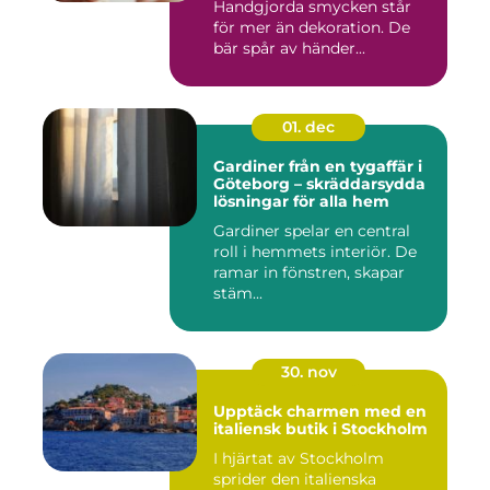
Handgjorda smycken står
för mer än dekoration. De
bär spår av händer...
01. dec
Gardiner från en tygaffär i
Göteborg – skräddarsydda
lösningar för alla hem
Gardiner spelar en central
roll i hemmets interiör. De
ramar in fönstren, skapar
stäm...
30. nov
Upptäck charmen med en
italiensk butik i Stockholm
I hjärtat av Stockholm
sprider den italienska