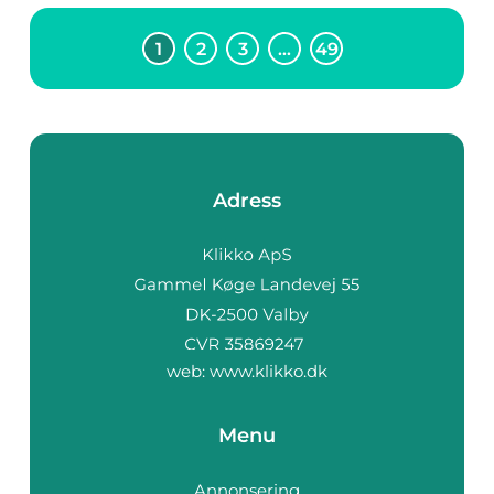
1
2
3
…
49
Adress
web:
www.klikko.dk
Menu
Annonsering