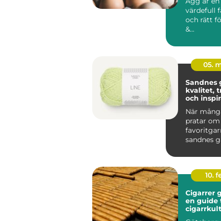
Ägg är en
värdefull 
och rätt f
&...
05. 
Sandnes 
kvalitet, 
och inspir
varje stic
När många
pratar om
favoritgar
sandnes g
upp. Komb
av lång trad
10. 
Cigarrer 
en guide t
cigarrkul