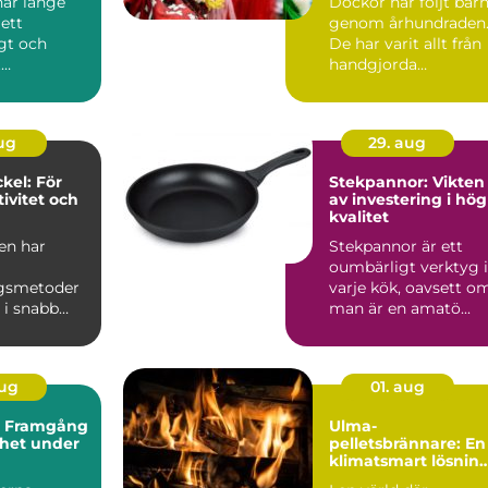
har länge
Dockor har följt bar
ett
genom århundraden
gt och
De har varit allt från
t
handgjorda
edel. Med...
tygfigurer till
avancerad...
aug
29. aug
kel: För
Stekpannor: Vikten
ivitet och
av investering i hög
kvalitet
en har
Stekpannor är ett
oumbärligt verktyg i
ngsmetoder
varje kök, oavsett o
 i snabb
man är en amatö...
en rad nya
..
aug
01. aug
: Framgång
Ulma-
rhet under
pelletsbrännare: En
klimatsmart lösnin
för