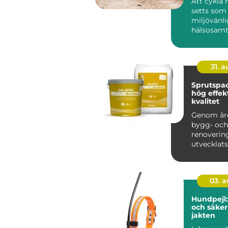
Att cykla 
setts som 
miljövänli
hälsosam
transportm
31. 
Sprutspac
hög effekt
kvalitet
Genom år
bygg- och
renoveri
utvecklats
takt, med 
teknologie.
03. 
Hundpejl
och säke
jakten