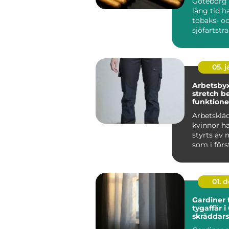
Göteborg 
lång tid h
tobaks- o
sjöfartstra
märks arvet
05. 
Arbetsby
stretch bekväma,
funktione
slitstarka
Arbetskläd
kvinnor h
styrts av 
som i för
tagits f...
01. 
Gardiner 
tygaffär i
skräddar
lösningar 