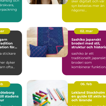
 känslig och
sker digitalt och vår
färskvara,
syn belastas mer än
örpackning
någonsi...
mar
02. mar
garn
Sashiko japanskt
tradition
broderi med stil,
ation för
struktur och histori
kprojekt
 stickare
sashiko är ett
traditionellt japanskt
ner dyker
broderi som
arn ofta
kombinerar funktion
inationen
hållbarhet och enkel
it...
skönhet....
feb
06. feb
göteborg
Lekland Stockholm 
ill stadens
en guide till aktiv l
tur
och lärande