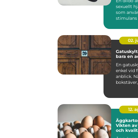
En dildo ä
sexuellt h
som använ
stimulans 
anus el...
02. 
Gatuskylt mer ä
bara en a
En gatusky
enkel vid 
anblick. N
bokstäver
siffra, en
bakgr...
12. 
Äggkarto
Vikten av
och kvali