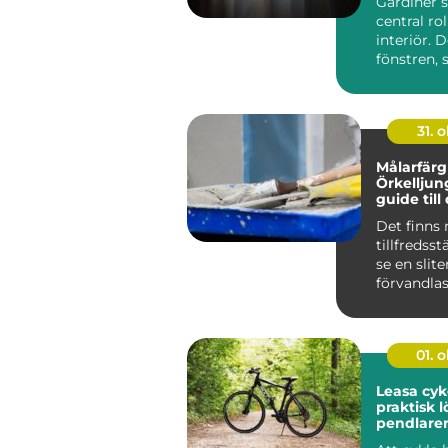
Gardiner s
hem
central ro
interiör. 
fönstren, 
stäm...
31. o
Målarfärg 
Örkelljun
guide till
målarproj
Det finns 
tillfredsst
se en slite
förvandlas 
01. 
Leasa cyk
praktisk l
pendlare