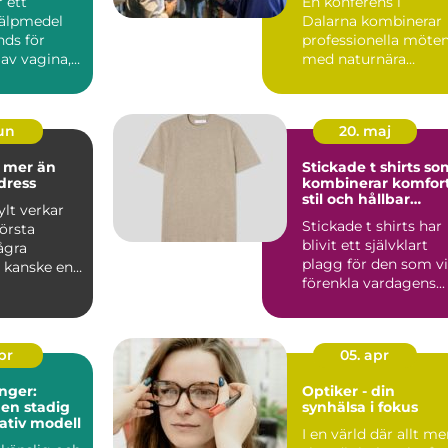
r ett
En konferens i
jälpmedel
Dalarna kombinerar
ds för
professionella möte
av vagina,
med naturnära
upplevelser, lokal ku..
jun
20. maj
n
Stickade t shirts so
dress
kombinerar komfort
stil och hållbar
lt verkar
kvalitet
Stickade t shirts har
första
blivit ett självklart
ågra
plagg för den som vi
, kanske en
förenkla vardagens...
 ram och en
apr
05. apr
nger:
Optiker - din
 en stadig
synhälsa i fokus
tativ modell
I en värld där allt me