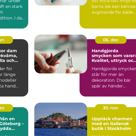
har under
Att hitta rätt miljö fö
aft en stark
barns lek kan kännas
ch
avgörande för både...
dition. I dag
 tydligt i...
jan
06. dec
xor dam
Handgjorda
smycken som varar:
lla och
Kvalitet, uttryck oc
hållbarhet
er för
Handgjorda smycke
ar länge
står för mer än
modeller
dekoration. De bär
sta hand
spår av händer...
dec
30. nov
från en
Upptäck charmen
 Göteborg –
med en italiensk
sydda
butik i Stockholm
för alla