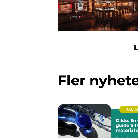
L
Fler nyhet
02. 
Dildo: En
guide till 
material 
användni