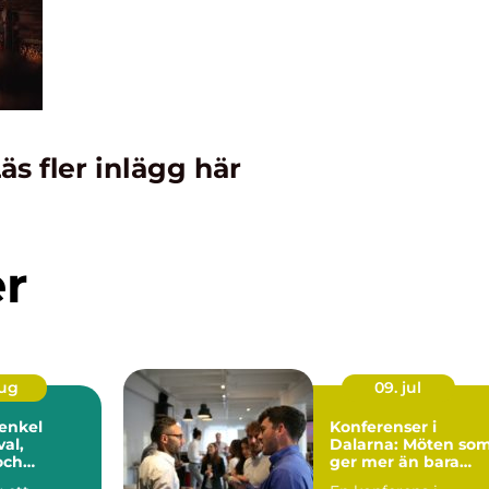
äs fler inlägg här
er
aug
09. jul
 enkel
Konferenser i
val,
Dalarna: Möten so
och
ger mer än bara
ng
resultat