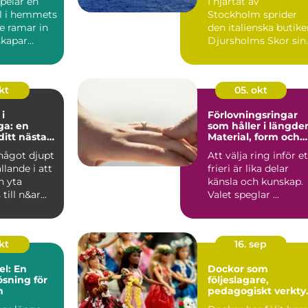
pelar en
I hjärtat av
ll i hemmets
Stockholm sprider
De ramar in
den italienska butik
skapar
Djursholms Skor sin
unika charm. Här...
kt
05. okt
i
Förlovningsringar
ga: en
som håller i längde
 ditt nästa
Material, form och
ekt
smarta val
något djupt
Att välja ring inför et
ällande i att
frieri är lika delar
n yta
känsla och kunskap.
till n&ar...
Valet speglar ...
okt
16. sep
el: En
Dockor som
ösning för
följeslagare,
n
pedagogiskt verkty
och trygghet