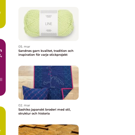
n
.
05. mar
m
Sandnes garn kvalitet, tradition och
,
inspiration för varje stickprojekt
ll
02. mar
Sashiko japanskt broderi med stil,
struktur och historia
r