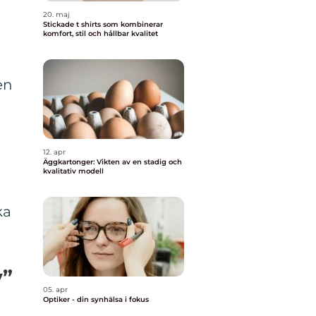
20. maj
Stickade t shirts som kombinerar
komfort, stil och hållbar kvalitet
en
12. apr
Äggkartonger: Vikten av en stadig och
kvalitativ modell
ka
y”
05. apr
Optiker - din synhälsa i fokus