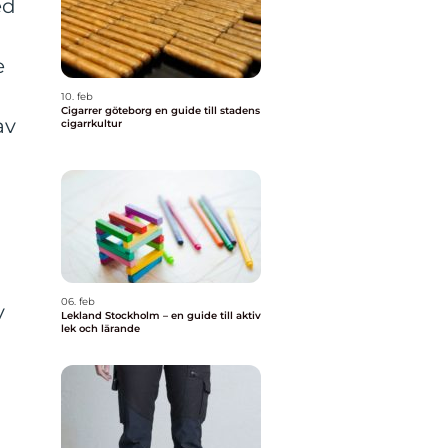
ed
e
10. feb
Cigarrer göteborg en guide till stadens
av
cigarrkultur
06. feb
v
Lekland Stockholm – en guide till aktiv
lek och lärande