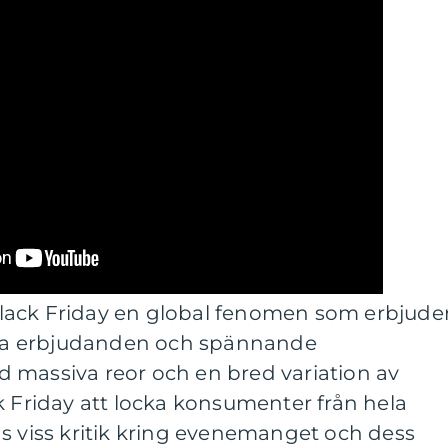
lack Friday en global fenomen som erbjude
iska erbjudanden och spännande
 massiva reor och en bred variation av
k Friday att locka konsumenter från hela
s viss kritik kring evenemanget och dess