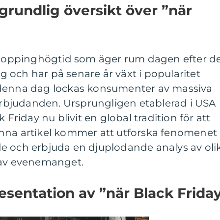
grundlig översikt över ”när
 shoppinghögtid som äger rum dagen efter d
 och har på senare år växt i popularitet
 denna dag lockas konsumenter av massiva
 erbjudanden. Ursprungligen etablerad i USA
 Friday nu blivit en global tradition för att
nna artikel kommer att utforska fenomenet
e och erbjuda en djuplodande analys av oli
 av evenemanget.
sentation av ”när Black Frida