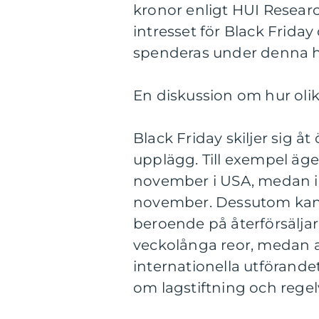
kronor enligt HUI Research
intresset för Black Fri
spenderas under denna h
En diskussion om hur olika
Black Friday skiljer sig å
upplägg. Till exempel äge
november i USA, medan i S
november. Dessutom kan 
beroende på återförsäljar
veckolånga reor, medan a
internationella utförandet
om lagstiftning och rege