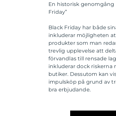
En historisk genomgång a
Friday”
Black Friday har både sin
inkluderar möjligheten a
produkter som man redan 
trevlig upplevelse att del
förvandlas till rensade l
inkluderar dock riskerna
butiker. Dessutom kan vi
impulsköp på grund av tr
bra erbjudande.