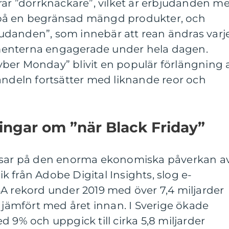
rar ”dörrknäckare”, vilket är erbjudanden m
på en begränsad mängd produkter, och
danden”, som innebär att rean ändras varj
enterna engagerade under hela dagen.
ber Monday” blivit en populär förlängning 
andeln fortsätter med liknande reor och
ingar om ”när Black Friday”
visar på den enorma ekonomiska påverkan a
tik från Adobe Digital Insights, slog e-
A rekord under 2019 med över 7,4 miljarder
% jämfört med året innan. I Sverige ökade
 9% och uppgick till cirka 5,8 miljarder