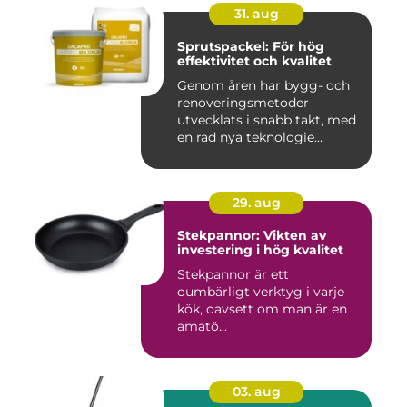
31. aug
Sprutspackel: För hög
effektivitet och kvalitet
Genom åren har bygg- och
renoveringsmetoder
utvecklats i snabb takt, med
en rad nya teknologie...
29. aug
Stekpannor: Vikten av
investering i hög kvalitet
Stekpannor är ett
oumbärligt verktyg i varje
kök, oavsett om man är en
amatö...
03. aug