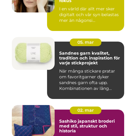
fokus
I en värld där allt mer sker
digitalt och vår syn belastas
mer än någonsi...
05. mar
Sandnes garn kvalitet,
tradition och inspiration för
varje stickprojekt
När många stickare pratar
om favoritgarner dyker
sandnes garn ofta upp.
Kombinationen av lång
tradit...
02. mar
Sashiko japanskt broderi
med stil, struktur och
historia