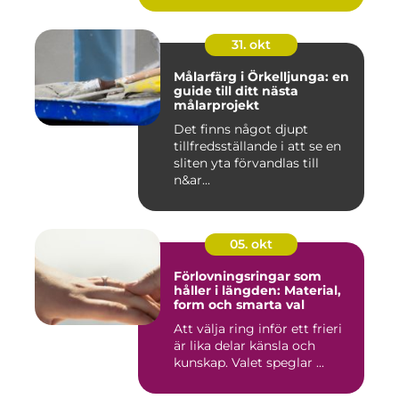
31. okt
Målarfärg i Örkelljunga: en
guide till ditt nästa
målarprojekt
Det finns något djupt
tillfredsställande i att se en
sliten yta förvandlas till
n&ar...
05. okt
Förlovningsringar som
håller i längden: Material,
form och smarta val
Att välja ring inför ett frieri
är lika delar känsla och
kunskap. Valet speglar ...