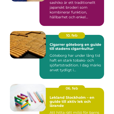
sashiko är ett traditionellt
japanskt broderi som
kombinerar funktion,
hållbarhet och enkel
skönhet....
10. feb
Cigarrer göteborg en guide
till stadens cigarrkultur
Göteborg har under lång tid
haft en stark tobaks- och
sjöfartstradition. I dag märks
arvet tydligt i...
06. feb
Lekland Stockholm – en
guide till aktiv lek och
lärande
Att hitta rätt miljö för barns