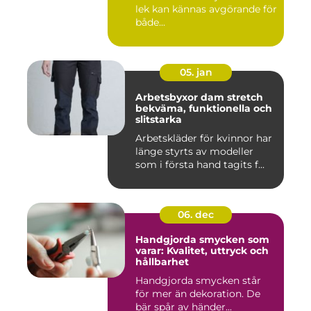
lek kan kännas avgörande för
både...
05. jan
Arbetsbyxor dam stretch
bekväma, funktionella och
slitstarka
Arbetskläder för kvinnor har
länge styrts av modeller
som i första hand tagits f...
06. dec
Handgjorda smycken som
varar: Kvalitet, uttryck och
hållbarhet
Handgjorda smycken står
för mer än dekoration. De
bär spår av händer...