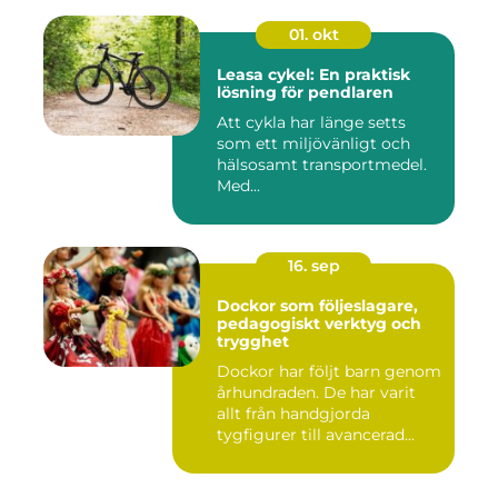
01. okt
Leasa cykel: En praktisk
lösning för pendlaren
Att cykla har länge setts
som ett miljövänligt och
hälsosamt transportmedel.
Med...
16. sep
Dockor som följeslagare,
pedagogiskt verktyg och
trygghet
Dockor har följt barn genom
århundraden. De har varit
allt från handgjorda
tygfigurer till avancerad...