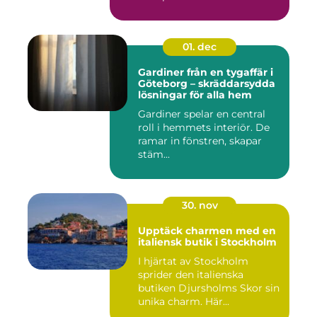
01. dec
Gardiner från en tygaffär i
Göteborg – skräddarsydda
lösningar för alla hem
Gardiner spelar en central
roll i hemmets interiör. De
ramar in fönstren, skapar
stäm...
30. nov
Upptäck charmen med en
italiensk butik i Stockholm
I hjärtat av Stockholm
sprider den italienska
butiken Djursholms Skor sin
unika charm. Här...