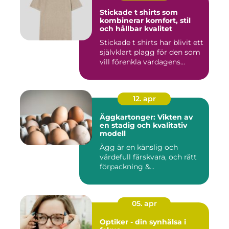
Stickade t shirts som
kombinerar komfort, stil
och hållbar kvalitet
Stickade t shirts har blivit ett
självklart plagg för den som
vill förenkla vardagens...
12. apr
Äggkartonger: Vikten av
en stadig och kvalitativ
modell
Ägg är en känslig och
värdefull färskvara, och rätt
förpackning &...
05. apr
Optiker - din synhälsa i