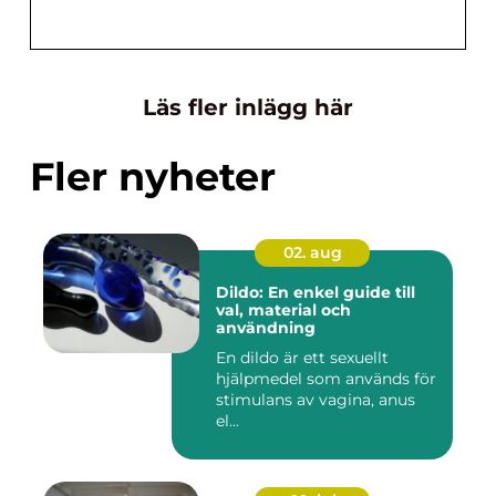
Läs fler inlägg här
Fler nyheter
02. aug
Dildo: En enkel guide till
val, material och
användning
En dildo är ett sexuellt
hjälpmedel som används för
stimulans av vagina, anus
el...