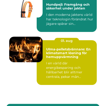
Hundpejl: Framgång och
säkerhet under jakten
I den moderna jaktens värld
har teknologin förändrat hur
jägare spårar sin...
01. aug
Ulma-pelletsbrännare: En
klimatsmart lösning för
hemuppvärmning
I en värld där
energibesparing och
hållbarhet blir alltmer
centrala, pekar mån...