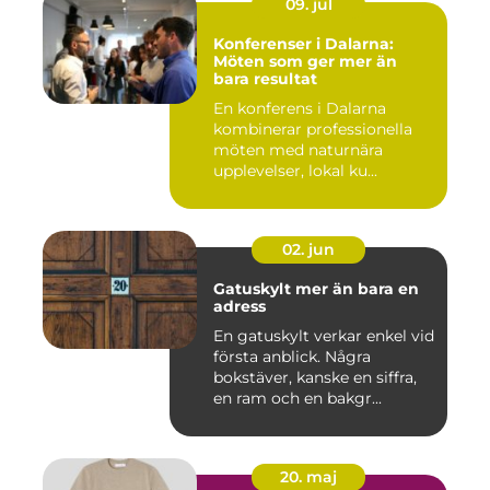
09. jul
Konferenser i Dalarna:
Möten som ger mer än
bara resultat
En konferens i Dalarna
kombinerar professionella
möten med naturnära
upplevelser, lokal ku...
02. jun
Gatuskylt mer än bara en
adress
En gatuskylt verkar enkel vid
första anblick. Några
bokstäver, kanske en siffra,
en ram och en bakgr...
20. maj