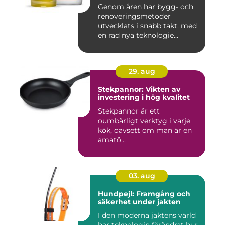
Genom åren har bygg- och
renoveringsmetoder
utvecklats i snabb takt, med
en rad nya teknologie...
29. aug
Stekpannor: Vikten av
investering i hög kvalitet
Stekpannor är ett
oumbärligt verktyg i varje
kök, oavsett om man är en
amatö...
03. aug
Hundpejl: Framgång och
säkerhet under jakten
I den moderna jaktens värld