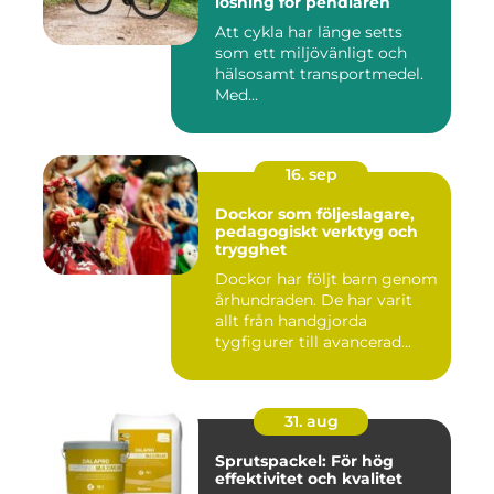
lösning för pendlaren
Att cykla har länge setts
som ett miljövänligt och
hälsosamt transportmedel.
Med...
16. sep
Dockor som följeslagare,
pedagogiskt verktyg och
trygghet
Dockor har följt barn genom
århundraden. De har varit
allt från handgjorda
tygfigurer till avancerad...
31. aug
Sprutspackel: För hög
effektivitet och kvalitet