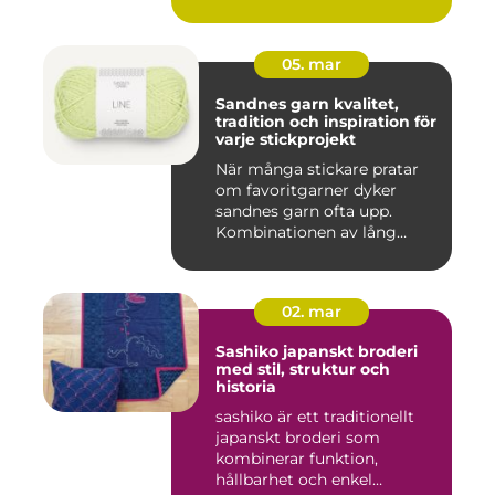
05. mar
Sandnes garn kvalitet,
tradition och inspiration för
varje stickprojekt
När många stickare pratar
om favoritgarner dyker
sandnes garn ofta upp.
Kombinationen av lång
tradit...
02. mar
Sashiko japanskt broderi
med stil, struktur och
historia
sashiko är ett traditionellt
japanskt broderi som
kombinerar funktion,
hållbarhet och enkel