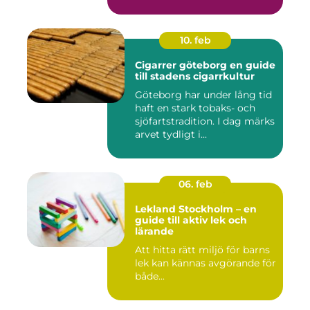
skönhet....
10. feb
Cigarrer göteborg en guide
till stadens cigarrkultur
Göteborg har under lång tid
haft en stark tobaks- och
sjöfartstradition. I dag märks
arvet tydligt i...
06. feb
Lekland Stockholm – en
guide till aktiv lek och
lärande
Att hitta rätt miljö för barns
lek kan kännas avgörande för
både...