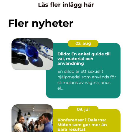
Läs fler inlägg här
Fler nyheter
02. aug
Dildo: En enkel guide till
val, material och
användning
En dildo är ett sexuellt
hjälpmedel som används för
stimulans av vagina, anus
el...
09. jul
Konferenser i Dalarna:
Möten som ger mer än
bara resultat