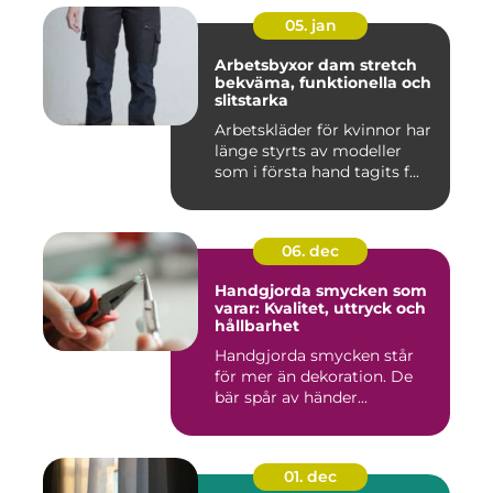
05. jan
Arbetsbyxor dam stretch
bekväma, funktionella och
slitstarka
Arbetskläder för kvinnor har
länge styrts av modeller
som i första hand tagits f...
06. dec
Handgjorda smycken som
varar: Kvalitet, uttryck och
hållbarhet
Handgjorda smycken står
för mer än dekoration. De
bär spår av händer...
01. dec