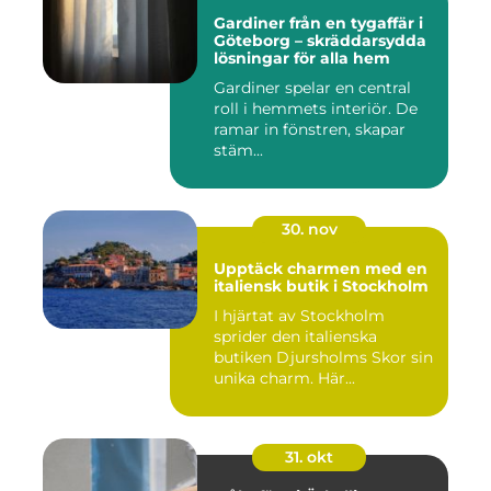
Gardiner från en tygaffär i
Göteborg – skräddarsydda
lösningar för alla hem
Gardiner spelar en central
roll i hemmets interiör. De
ramar in fönstren, skapar
stäm...
30. nov
Upptäck charmen med en
italiensk butik i Stockholm
I hjärtat av Stockholm
sprider den italienska
butiken Djursholms Skor sin
unika charm. Här...
31. okt