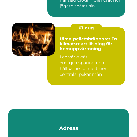
har teknologin förändrat hur
jägare spårar sin...
01. aug
Ulma-pelletsbrännare: En
klimatsmart lösning för
hemuppvärmning
I en värld där
energibesparing och
hållbarhet blir alltmer
centrala, pekar mån...
Adress