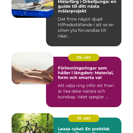
Målarfärg i Örkelljunga: en
guide till ditt nästa
målarprojekt
Det finns något djupt
tillfredsställande i att se en
sliten yta förvandlas till
n&ar...
05. okt
Förlovningsringar som
håller i längden: Material,
form och smarta val
Att välja ring inför ett frieri
är lika delar känsla och
kunskap. Valet speglar ...
01. okt
Leasa cykel: En praktisk