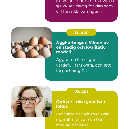
Stickade t shirts har blivit ett
självklart plagg för den som
vill förenkla vardagens...
12. apr
Äggkartonger: Vikten av
en stadig och kvalitativ
modell
Ägg är en känslig och
värdefull färskvara, och rätt
förpackning &...
05. apr
Optiker - din synhälsa i
fokus
I en värld där allt mer sker
digitalt och vår syn belastas
mer än någonsi...