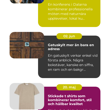
En konferens i Dalarna
kombinerar professionella
möten med naturnära
upplevelser, lokal ku...
02. jun
Gatuskylt mer än bara en
adress
En gatuskylt verkar enkel vid
första anblick. Några
bokstäver, kanske en siffra,
en ram och en bakgr...
20. maj
Stickade t shirts som
kombinerar komfort, stil
och hållbar kvalitet