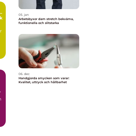
–
05. jan
ek
Arbetsbyxor dam stretch bekväma,
funktionella och slitstarka
r
06. dec
Handgjorda smycken som varar:
Kvalitet, uttryck och hållbarhet
h
n