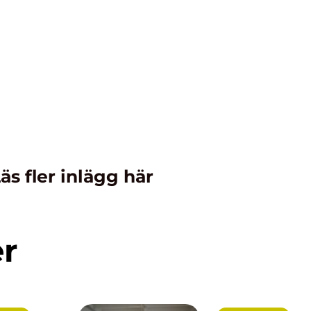
äs fler inlägg här
er