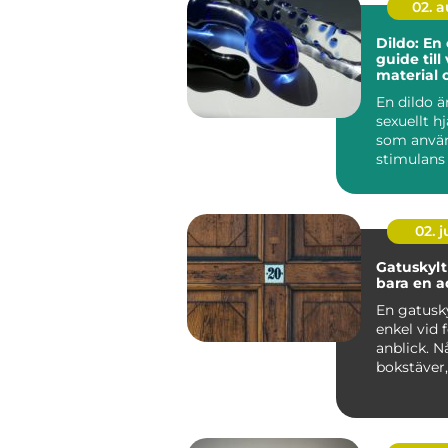
02. 
Dildo: En
guide till 
material 
användni
En dildo ä
sexuellt h
som använ
stimulans 
anus el...
02. 
Gatuskylt mer ä
bara en a
En gatusky
enkel vid 
anblick. N
bokstäver
siffra, en
bakgr...