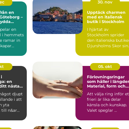
dec
30. nov
från en
Upptäck charmen
 Göteborg –
med en italiensk
sydda
butik i Stockholm
för alla
pelar en
I hjärtat av
ll i hemmets
Stockholm sprider
De ramar in
den italienska butik
skapar
Djursholms Skor sin
unika charm. Här...
kt
05. okt
i
Förlovningsringar
ga: en
som håller i längde
 ditt nästa
Material, form och
ekt
smarta val
något djupt
Att välja ring inför et
ällande i att
frieri är lika delar
n yta
känsla och kunskap.
till n&ar...
Valet speglar ...