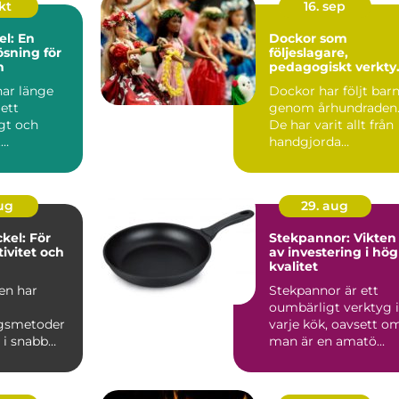
okt
16. sep
el: En
Dockor som
ösning för
följeslagare,
n
pedagogiskt verkty
och trygghet
har länge
Dockor har följt bar
ett
genom århundraden
gt och
De har varit allt från
t
handgjorda
edel. Med...
tygfigurer till
avancerad...
aug
29. aug
kel: För
Stekpannor: Vikten
ivitet och
av investering i hög
kvalitet
en har
Stekpannor är ett
oumbärligt verktyg i
ngsmetoder
varje kök, oavsett o
 i snabb
man är en amatö...
en rad nya
..