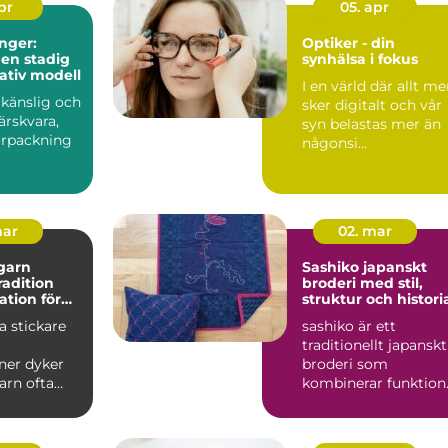
apr
05. apr
nger:
Optiker - din
 en stadig
synhälsa i fokus
tativ modell
I en värld där allt me
 känslig och
sker digitalt och vår
färskvara,
syn belastas mer än
örpackning
någonsi...
mar
02. mar
garn
Sashiko japanskt
tradition
broderi med stil,
ation för
struktur och histori
kprojekt
 stickare
sashiko är ett
traditionellt japanskt
ner dyker
broderi som
arn ofta
kombinerar funktion
inationen
hållbarhet och enkel
it...
skönhet....