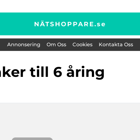
NÄTSHOPPARE.
se
Annonsering
Om Oss
Cookies
Kontakta Oss
aker till 6 åring