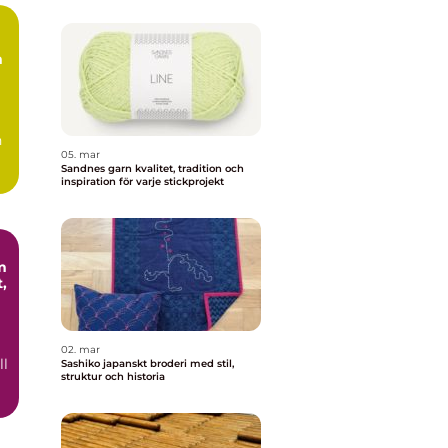
m
n
05. mar
Sandnes garn kvalitet, tradition och
.
inspiration för varje stickprojekt
m
,
02. mar
ll
Sashiko japanskt broderi med stil,
struktur och historia