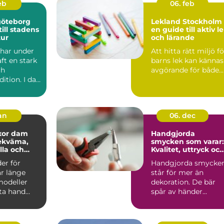
feb
06. feb
göteborg
Lekland Stockholm 
ill stadens
en guide till aktiv l
tur
och lärande
har under
Att hitta rätt miljö fö
aft en stark
barns lek kan kännas
ch
avgörande för både...
dition. I dag
 tydligt i...
jan
06. dec
xor dam
Handgjorda
smycken som varar:
lla och
Kvalitet, uttryck oc
hållbarhet
er för
Handgjorda smycke
ar länge
står för mer än
modeller
dekoration. De bär
sta hand
spår av händer...