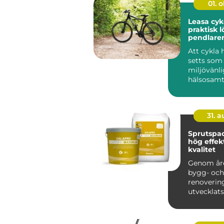
01. 
Leasa cyk
praktisk l
pendlare
Att cykla 
setts som 
miljövänli
hälsosam
transportm
31. 
Sprutspac
hög effekt
kvalitet
Genom år
bygg- och
renoveri
utvecklats
takt, med 
teknologie.