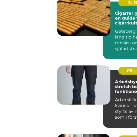
10. 
Cigarrer 
en guide t
cigarrkul
Göteborg 
lång tid h
tobaks- o
sjöfartstra
märks arvet
05. 
Arbetsby
stretch bekväma,
funktione
slitstarka
Arbetskläd
kvinnor h
styrts av 
som i för
tagits f...