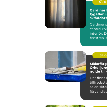
01. 
Gardiner 
tygaffär i
skräddar
lösningar 
Gardiner s
hem
central ro
interiör. 
fönstren, 
stäm...
31. o
Målarfärg 
Örkelljun
guide till
målarproj
Det finns 
tillfredsst
se en slite
förvandlas 