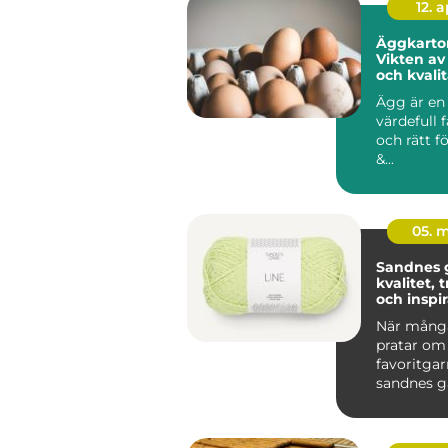
12. 
Äggkarto
Vikten av
och kvali
Ägg är en
värdefull 
och rätt f
&...
05. 
Sandnes 
kvalitet, 
och inspir
varje stic
När många
pratar om
favoritgar
sandnes g
upp. Komb
av lång trad