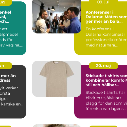
aug
09. jul
 enkel
Konferenser i
val,
Dalarna: Möten so
och
ger mer än bara
ng
resultat
r ett
En konferens i
jälpmedel
Dalarna kombinerar
ds för
professionella möte
av vagina,
med naturnära
upplevelser, lokal ku..
jun
20. maj
n
Stickade t shirts so
dress
kombinerar komfort
stil och hållbar
lt verkar
kvalitet
Stickade t shirts har
första
blivit ett självklart
ågra
plagg för den som vi
, kanske en
förenkla vardagens...
 ram och en