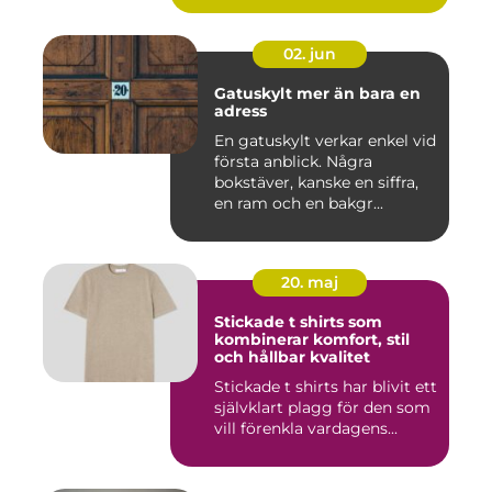
02. jun
Gatuskylt mer än bara en
adress
En gatuskylt verkar enkel vid
första anblick. Några
bokstäver, kanske en siffra,
en ram och en bakgr...
20. maj
Stickade t shirts som
kombinerar komfort, stil
och hållbar kvalitet
Stickade t shirts har blivit ett
självklart plagg för den som
vill förenkla vardagens...