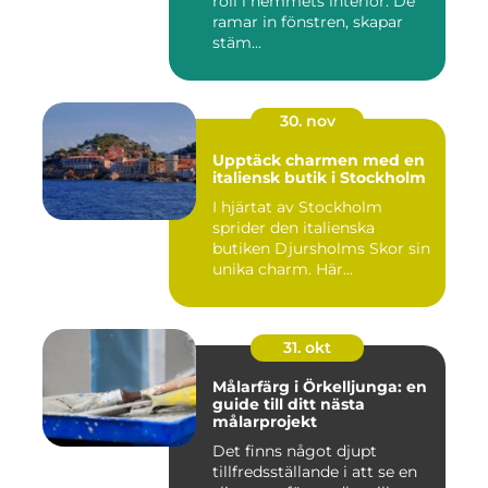
roll i hemmets interiör. De
ramar in fönstren, skapar
stäm...
30. nov
Upptäck charmen med en
italiensk butik i Stockholm
I hjärtat av Stockholm
sprider den italienska
butiken Djursholms Skor sin
unika charm. Här...
31. okt
Målarfärg i Örkelljunga: en
guide till ditt nästa
målarprojekt
Det finns något djupt
tillfredsställande i att se en