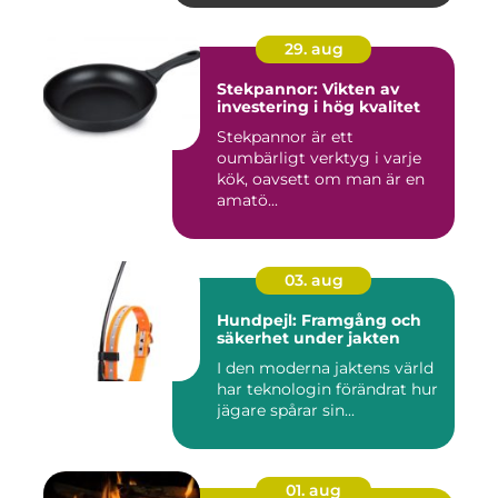
29. aug
Stekpannor: Vikten av
investering i hög kvalitet
Stekpannor är ett
oumbärligt verktyg i varje
kök, oavsett om man är en
amatö...
03. aug
Hundpejl: Framgång och
säkerhet under jakten
I den moderna jaktens värld
har teknologin förändrat hur
jägare spårar sin...
01. aug