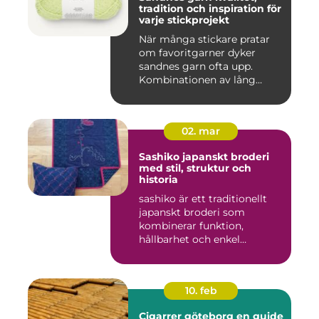
tradition och inspiration för
varje stickprojekt
När många stickare pratar
om favoritgarner dyker
sandnes garn ofta upp.
Kombinationen av lång
tradit...
02. mar
Sashiko japanskt broderi
med stil, struktur och
historia
sashiko är ett traditionellt
japanskt broderi som
kombinerar funktion,
hållbarhet och enkel
skönhet....
10. feb
Cigarrer göteborg en guide