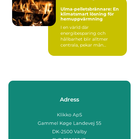
Ulma-pelletsbrännare: En
klimatsmart lösning för
hemuppvärmning
I en värld där
energibesparing och
hållbarhet blir alltmer
centrala, pekar mån...
Adress