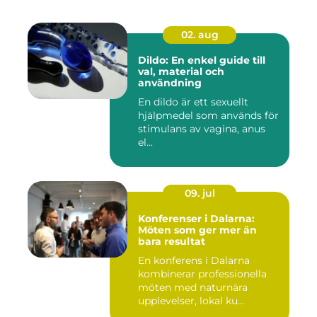
02. aug
Dildo: En enkel guide till
val, material och
användning
En dildo är ett sexuellt
hjälpmedel som används för
stimulans av vagina, anus
el...
09. jul
Konferenser i Dalarna:
Möten som ger mer än
bara resultat
En konferens i Dalarna
kombinerar professionella
möten med naturnära
upplevelser, lokal ku...