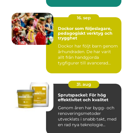
16. sep
Dockor som följeslagare,
pedagogiskt verktyg och
trygghet
Dockor har följt barn genom
århundraden. De har varit
allt från handgjorda
tygfigurer till avancerad...
31. aug
Sprutspackel: För hög
effektivitet och kvalitet
Genom åren har bygg- och
renoveringsmetoder
utvecklats i snabb takt, med
en rad nya teknologie...