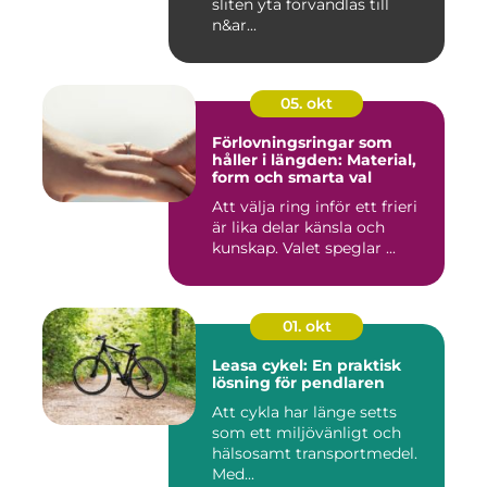
sliten yta förvandlas till
n&ar...
05. okt
Förlovningsringar som
håller i längden: Material,
form och smarta val
Att välja ring inför ett frieri
är lika delar känsla och
kunskap. Valet speglar ...
01. okt
Leasa cykel: En praktisk
lösning för pendlaren
Att cykla har länge setts
som ett miljövänligt och
hälsosamt transportmedel.
Med...