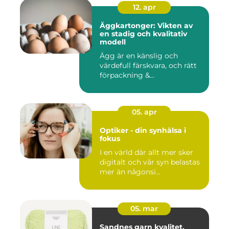
12. apr
Äggkartonger: Vikten av
en stadig och kvalitativ
modell
Ägg är en känslig och
värdefull färskvara, och rätt
förpackning &...
05. apr
Optiker - din synhälsa i
fokus
I en värld där allt mer sker
digitalt och vår syn belastas
mer än någonsi...
05. mar
Sandnes garn kvalitet,