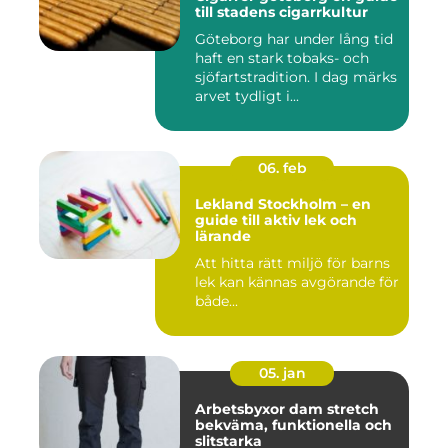
till stadens cigarrkultur
Göteborg har under lång tid
haft en stark tobaks- och
sjöfartstradition. I dag märks
arvet tydligt i...
06. feb
Lekland Stockholm – en
guide till aktiv lek och
lärande
Att hitta rätt miljö för barns
lek kan kännas avgörande för
både...
05. jan
Arbetsbyxor dam stretch
bekväma, funktionella och
slitstarka