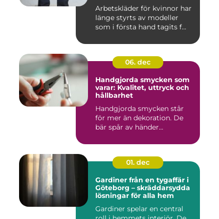
Arbetskläder för kvinnor har
länge styrts av modeller
som i första hand tagits f...
06. dec
Handgjorda smycken som
varar: Kvalitet, uttryck och
hållbarhet
Handgjorda smycken står
för mer än dekoration. De
bär spår av händer...
01. dec
Gardiner från en tygaffär i
Göteborg – skräddarsydda
lösningar för alla hem
Gardiner spelar en central
roll i hemmets interiör. De