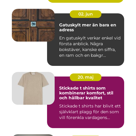
02. jun
Gatuskylt mer än bara en
adress
En gatuskylt verkar enkel vid
första anblick. Några
bokstäver, kanske en siffra,
en ram och en bakgr...
20. maj
Stickade t shirts som
kombinerar komfort, stil
och hållbar kvalitet
Stickade t shirts har blivit ett
självklart plagg för den som
vill förenkla vardagens...