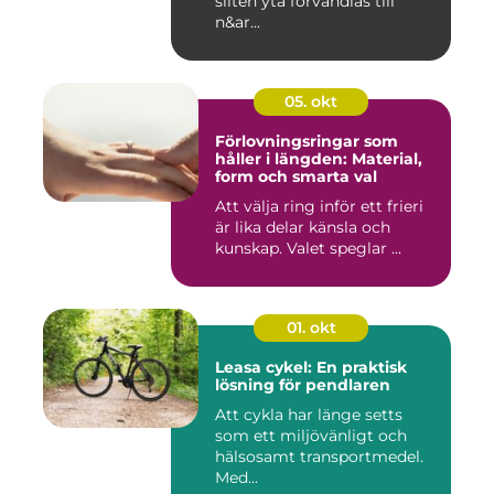
sliten yta förvandlas till
n&ar...
05. okt
Förlovningsringar som
håller i längden: Material,
form och smarta val
Att välja ring inför ett frieri
är lika delar känsla och
kunskap. Valet speglar ...
01. okt
Leasa cykel: En praktisk
lösning för pendlaren
Att cykla har länge setts
som ett miljövänligt och
hälsosamt transportmedel.
Med...