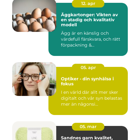
12. apr
Äggkartonger: Vikten av
en stadig och kvalitativ
modell
Ägg är en känslig och
värdefull färskvara, och rätt
förpackning &...
05. apr
Optiker - din synhälsa i
fokus
I en värld där allt mer sker
digitalt och vår syn belastas
mer än någonsi...
05. mar
Sandnes garn kvalitet,