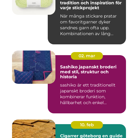
tradition och inspiration för
varje stickprojekt
När många stickare pratar
om favoritgarner dyker
sandnes garn ofta upp.
Kombinationen av lång
tradit...
02. mar
Sashiko japanskt broderi
med stil, struktur och
historia
sashiko är ett traditionellt
japanskt broderi som
kombinerar funktion,
hållbarhet och enkel
skönhet....
10. feb
Cigarrer göteborg en guide