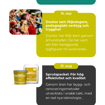
16. sep
Dockor som följeslagare,
pedagogiskt verktyg och
trygghet
Dockor har följt barn genom
århundraden. De har varit
allt från handgjorda
tygfigurer till avancerad...
31. aug
Sprutspackel: För hög
effektivitet och kvalitet
Genom åren har bygg- och
renoveringsmetoder
utvecklats i snabb takt, med
en rad nya teknologie...