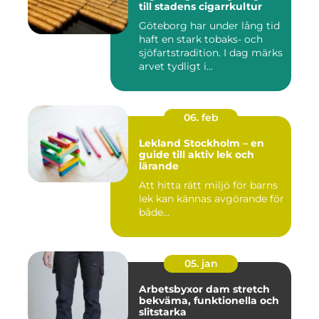
till stadens cigarrkultur
Göteborg har under lång tid
haft en stark tobaks- och
sjöfartstradition. I dag märks
arvet tydligt i...
06. feb
Lekland Stockholm – en
guide till aktiv lek och
lärande
Att hitta rätt miljö för barns
lek kan kännas avgörande för
både...
05. jan
Arbetsbyxor dam stretch
bekväma, funktionella och
slitstarka