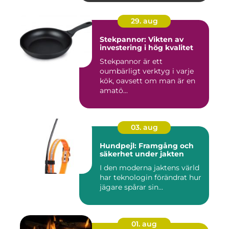
29. aug
Stekpannor: Vikten av
investering i hög kvalitet
Stekpannor är ett
oumbärligt verktyg i varje
kök, oavsett om man är en
amatö...
03. aug
Hundpejl: Framgång och
säkerhet under jakten
I den moderna jaktens värld
har teknologin förändrat hur
jägare spårar sin...
01. aug