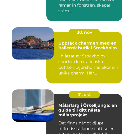
ramar in fönstren, skapar
stäm...
30. nov
Upptäck charmen med en
italiensk butik i Stockholm
I hjärtat av Stockholm
sprider den italienska
butiken Djursholms Skor sin
unika charm. Här...
31. okt
Målarfärg i Örkelljunga: en
guide till ditt nästa
målarprojekt
Det finns något djupt
tillfredsställande i att se en