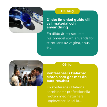
02. aug
Dildo: En enkel guide till
val, material och
användning
En dildo är ett sexuellt
hjälpmedel som används för
stimulans av vagina, anus
el...
09. jul
Konferenser i Dalarna:
Möten som ger mer än
bara resultat
En konferens i Dalarna
kombinerar professionella
möten med naturnära
upplevelser, lokal ku...