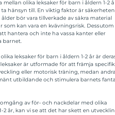
 mellan olika leksaker för barn i åldern 1-2 å
t ta hänsyn till. En viktig faktor är säkerheten
ålder bör vara tillverkade av säkra material
lar som kan vara en kvävningsrisk. Dessutom
att hantera och inte ha vassa kanter eller
 barnet.
lika leksaker för barn i åldern 1-2 år är dera
 leksaker är utformade för att främja specifi
veckling eller motorisk träning, medan andr
mänt utbildande och stimulera barnets fanta
enomgång av för- och nackdelar med olika
1-2 år, kan vi se att det har skett en utveckli