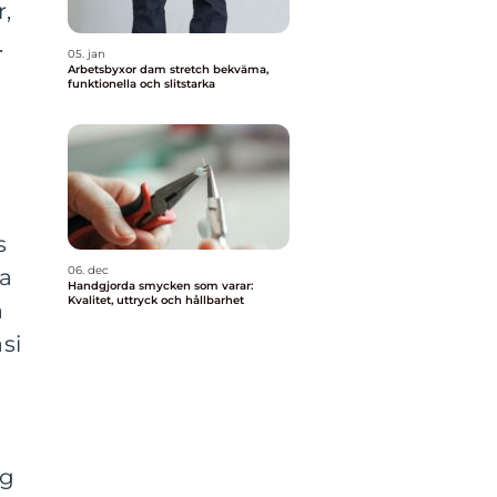
r,
.
05. jan
Arbetsbyxor dam stretch bekväma,
funktionella och slitstarka
s
06. dec
ka
Handgjorda smycken som varar:
Kvalitet, uttryck och hållbarhet
a
si
ng