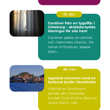
01. dec
Gardiner från en tygaffär i
Göteborg – skräddarsydda
lösningar för alla hem
Gardiner spelar en central
roll i hemmets interiör. De
ramar in fönstren, skapar
stäm...
30. nov
Upptäck charmen med en
italiensk butik i Stockholm
I hjärtat av Stockholm
sprider den italienska
butiken Djursholms Skor sin
unika charm. Här...