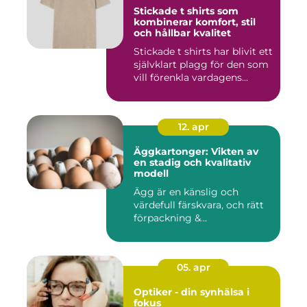
Stickade t shirts som
kombinerar komfort, stil
och hållbar kvalitet
Stickade t shirts har blivit ett
självklart plagg för den som
vill förenkla vardagens...
12. apr
Äggkartonger: Vikten av
en stadig och kvalitativ
modell
Ägg är en känslig och
värdefull färskvara, och rätt
förpackning &...
05. apr
Optiker - din synhälsa i
fokus