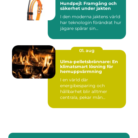
Hundpejl: Framgång och
säkerhet under jakten
I den moderna jaktens värld
har teknologin förändrat hur
jägare spårar sin...
01. aug
Ulma-pelletsbrännare: En
klimatsmart lösning för
hemuppvärmning
I en värld där
energibesparing och
hållbarhet blir alltmer
centrala, pekar mån...