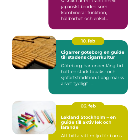
sashiko är ett traditionellt
japanskt broderi som
kombinerar funktion,
hållbarhet och enkel
skönhet....
10. feb
Cigarrer göteborg en guide
till stadens cigarrkultur
Göteborg har under lång tid
haft en stark tobaks- och
sjöfartstradition. I dag märks
arvet tydligt i...
06. feb
Lekland Stockholm – en
guide till aktiv lek och
lärande
Att hitta rätt miljö för barns