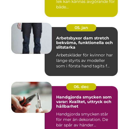
lek kan kännas avgörande för
både...
05. jan
Arbetsbyxor dam stretch
bekväma, funktionella och
slitstarka
Arbetskläder för kvinnor har
länge styrts av modeller
som i första hand tagits f...
06. dec
Handgjorda smycken som
varar: Kvalitet, uttryck och
hållbarhet
Handgjorda smycken står
för mer än dekoration. De
bär spår av händer...