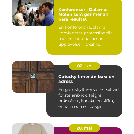
Konferenser i Dalarna:
Möten som ger mer än
bara resultat
En konferens i Dalarna
kombinerar professionella
möten med naturnära
upplevelser, lokal ku...
02. jun
Gatuskylt mer än bara en
adress
En gatuskylt verkar enkel vid
första anblick. Några
bokstäver, kanske en siffra,
en ram och en bakgr...
20. maj