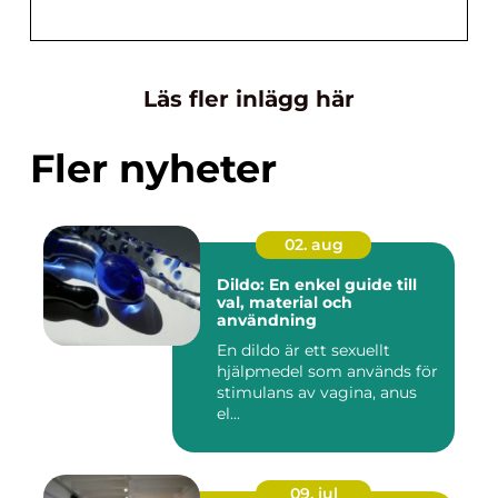
Läs fler inlägg här
Fler nyheter
02. aug
Dildo: En enkel guide till
val, material och
användning
En dildo är ett sexuellt
hjälpmedel som används för
stimulans av vagina, anus
el...
09. jul