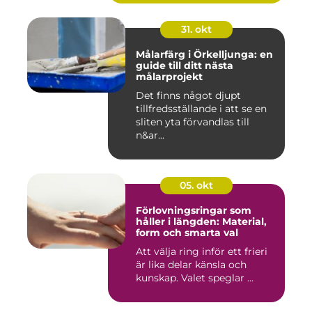
31. okt
Målarfärg i Örkelljunga: en
guide till ditt nästa
målarprojekt
Det finns något djupt
tillfredsställande i att se en
sliten yta förvandlas till
n&ar...
05. okt
Förlovningsringar som
håller i längden: Material,
form och smarta val
Att välja ring inför ett frieri
är lika delar känsla och
kunskap. Valet speglar ...