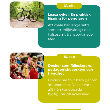
01. okt
Leasa cykel: En praktisk
lösning för pendlaren
Att cykla har länge setts
som ett miljövänligt och
hälsosamt transportmedel.
Med...
16. sep
Dockor som följeslagare,
pedagogiskt verktyg och
trygghet
Dockor har följt barn genom
århundraden. De har varit
allt från handgjorda
tygfigurer till avancerad...