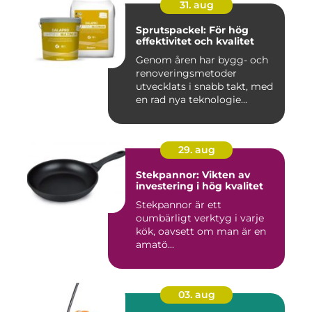
31. aug
Sprutspackel: För hög
effektivitet och kvalitet
Genom åren har bygg- och
renoveringsmetoder
utvecklats i snabb takt, med
en rad nya teknologie...
29. aug
Stekpannor: Vikten av
investering i hög kvalitet
Stekpannor är ett
oumbärligt verktyg i varje
kök, oavsett om man är en
amatö...
03. aug