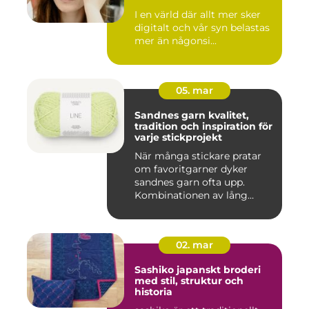
I en värld där allt mer sker
digitalt och vår syn belastas
mer än någonsi...
05. mar
Sandnes garn kvalitet,
tradition och inspiration för
varje stickprojekt
När många stickare pratar
om favoritgarner dyker
sandnes garn ofta upp.
Kombinationen av lång
tradit...
02. mar
Sashiko japanskt broderi
med stil, struktur och
historia