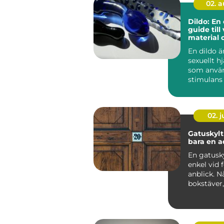
02. 
Dildo: En
guide till 
material 
användni
En dildo ä
sexuellt h
som använ
stimulans 
anus el...
02. 
Gatuskylt mer ä
bara en a
En gatusky
enkel vid 
anblick. N
bokstäver
siffra, en
bakgr...