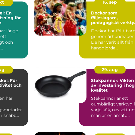
okt
16. sep
el: En
Dockor som
ösning för
följeslagare,
n
pedagogiskt verkty
och trygghet
har länge
Dockor har följt bar
ett
genom århundraden
gt och
De har varit allt från
t
handgjorda
edel. Med...
tygfigurer till
avancerad...
aug
29. aug
kel: För
Stekpannor: Vikten
ivitet och
av investering i hög
kvalitet
en har
Stekpannor är ett
oumbärligt verktyg i
ngsmetoder
varje kök, oavsett o
 i snabb
man är en amatö...
en rad nya
..