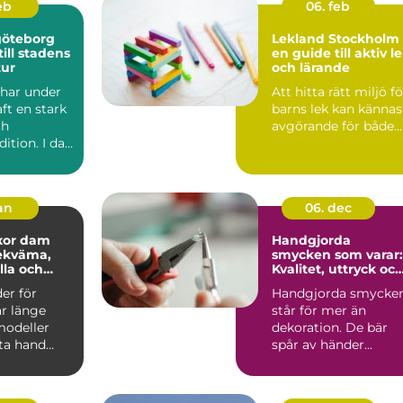
feb
06. feb
göteborg
Lekland Stockholm 
ill stadens
en guide till aktiv l
tur
och lärande
har under
Att hitta rätt miljö fö
aft en stark
barns lek kan kännas
ch
avgörande för både...
dition. I dag
 tydligt i...
jan
06. dec
xor dam
Handgjorda
smycken som varar:
lla och
Kvalitet, uttryck oc
hållbarhet
er för
Handgjorda smycke
ar länge
står för mer än
modeller
dekoration. De bär
sta hand
spår av händer...