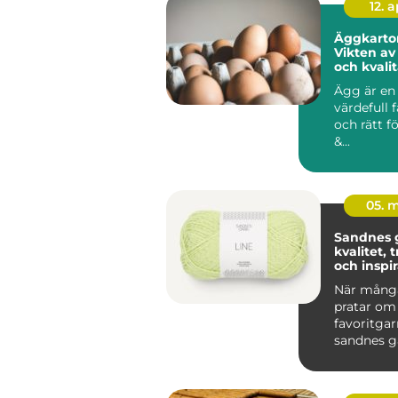
12. 
Äggkarto
Vikten av
och kvali
Ägg är en
värdefull 
och rätt f
&...
05. 
Sandnes 
kvalitet, 
och inspir
varje stic
När många
pratar om
favoritgar
sandnes g
upp. Komb
av lång trad