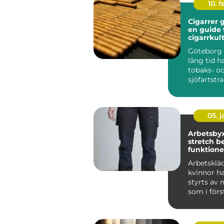
10. 
Cigarrer 
en guide t
cigarrkul
Göteborg 
lång tid h
tobaks- o
sjöfartstra
märks arvet
05. 
Arbetsby
stretch bekväma,
funktione
slitstarka
Arbetskläd
kvinnor h
styrts av 
som i för
tagits f...