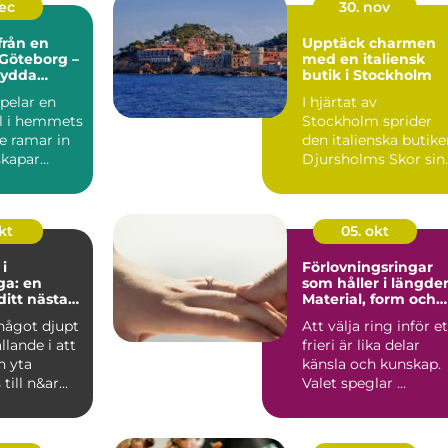
dec
30. nov
från en
Upptäck charmen
 Göteborg –
med en italiensk
sydda
butik i Stockholm
för alla
pelar en
I hjärtat av
ll i hemmets
Stockholm sprider
De ramar in
den italienska butik
skapar
Djursholms Skor sin
unika charm. Här...
kt
05. okt
i
Förlovningsringar
ga: en
som håller i längde
 ditt nästa
Material, form och
ekt
smarta val
något djupt
Att välja ring inför et
ällande i att
frieri är lika delar
n yta
känsla och kunskap.
till n&ar...
Valet speglar ...