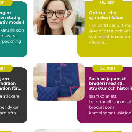
apr
05. apr
nger:
Optiker - din
 en stadig
synhälsa i fokus
tativ modell
I en värld där allt me
 känslig och
sker digitalt och vår
färskvara,
syn belastas mer än
örpackning
någonsi...
mar
02. mar
garn
Sashiko japanskt
tradition
broderi med stil,
ation för
struktur och histori
kprojekt
 stickare
sashiko är ett
traditionellt japanskt
ner dyker
broderi som
arn ofta
kombinerar funktion
inationen
hållbarhet och enkel
it...
skönhet....