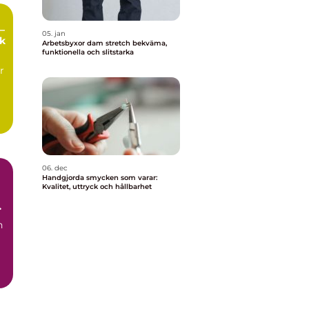
–
05. jan
ek
Arbetsbyxor dam stretch bekväma,
funktionella och slitstarka
r
06. dec
Handgjorda smycken som varar:
Kvalitet, uttryck och hållbarhet
h
n