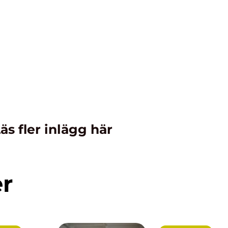
äs fler inlägg här
er