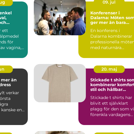
aug
09. jul
 enkel
Konferenser i
val,
Dalarna: Möten so
och
ger mer än bara
ng
resultat
r ett
En konferens i
jälpmedel
Dalarna kombinerar
ds för
professionella möte
av vagina,
med naturnära
upplevelser, lokal ku..
jun
20. maj
n
Stickade t shirts so
dress
kombinerar komfort
stil och hållbar
lt verkar
kvalitet
Stickade t shirts har
första
blivit ett självklart
ågra
plagg för den som vi
, kanske en
förenkla vardagens...
 ram och en