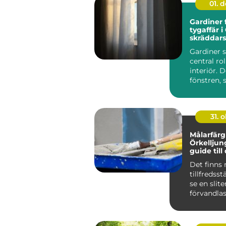
01. 
Gardiner 
tygaffär i
skräddar
lösningar 
Gardiner s
hem
central ro
interiör. 
fönstren, 
stäm...
31. o
Målarfärg 
Örkelljun
guide till
målarproj
Det finns 
tillfredsst
se en slite
förvandlas 