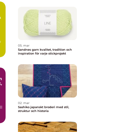
m
n
05. mar
Sandnes garn kvalitet, tradition och
.
inspiration för varje stickprojekt
m
,
02. mar
ll
Sashiko japanskt broderi med stil,
struktur och historia