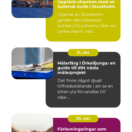
Upptäck charmen med en
italiensk butik i Stockholm
I hjärtat av Stockholm
sprider den italienska
butiken Djursholms Skor sin
unika charm. Här...
31. okt
Målarfärg i Örkelljunga: en
guide till ditt nästa
målarprojekt
Det finns något djupt
tillfredsställande i att se en
sliten yta förvandlas till
n&ar...
05. okt
Förlovningsringar som