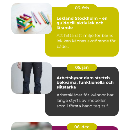
06. feb
Lekland Stockholm – en
guide till aktiv lek och
lärande
Att hitta rätt miljö för barns
lek kan kännas avgörande för
både...
05. jan
Arbetsbyxor dam stretch
bekväma, funktionella och
slitstarka
Arbetskläder för kvinnor har
länge styrts av modeller
som i första hand tagits f...
06. dec