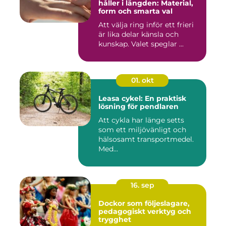
håller i längden: Material,
form och smarta val
Att välja ring inför ett frieri
är lika delar känsla och
kunskap. Valet speglar ...
01. okt
Leasa cykel: En praktisk
lösning för pendlaren
Att cykla har länge setts
som ett miljövänligt och
hälsosamt transportmedel.
Med...
16. sep
Dockor som följeslagare,
pedagogiskt verktyg och
trygghet