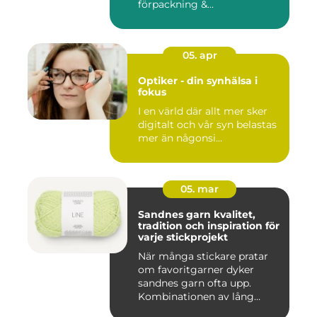
förpackning &...
05. apr
Optiker - din synhälsa i
fokus
I en värld där allt mer sker
digitalt och vår syn belastas
mer än någonsi...
05. mar
Sandnes garn kvalitet,
tradition och inspiration för
varje stickprojekt
När många stickare pratar
om favoritgarner dyker
sandnes garn ofta upp.
Kombinationen av lång
tradit...