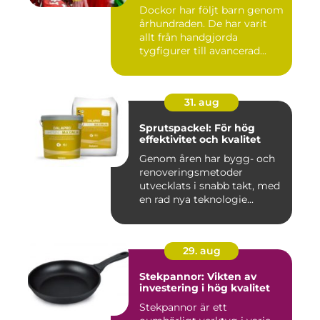
Dockor har följt barn genom
århundraden. De har varit
allt från handgjorda
tygfigurer till avancerad...
31. aug
Sprutspackel: För hög
effektivitet och kvalitet
Genom åren har bygg- och
renoveringsmetoder
utvecklats i snabb takt, med
en rad nya teknologie...
29. aug
Stekpannor: Vikten av
investering i hög kvalitet
Stekpannor är ett