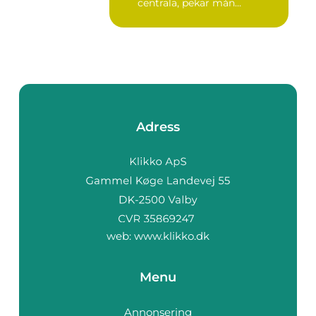
centrala, pekar mån...
Adress
web:
www.klikko.dk
Menu
Annonsering