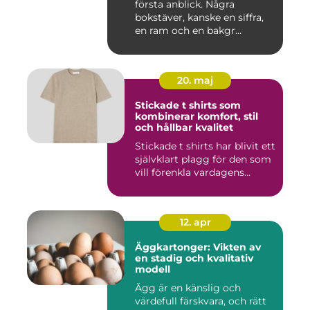
första anblick. Några
bokstäver, kanske en siffra,
en ram och en bakgr...
20. maj
Stickade t shirts som
kombinerar komfort, stil
och hållbar kvalitet
Stickade t shirts har blivit ett
självklart plagg för den som
vill förenkla vardagens...
12. apr
Äggkartonger: Vikten av
en stadig och kvalitativ
modell
Ägg är en känslig och
värdefull färskvara, och rätt