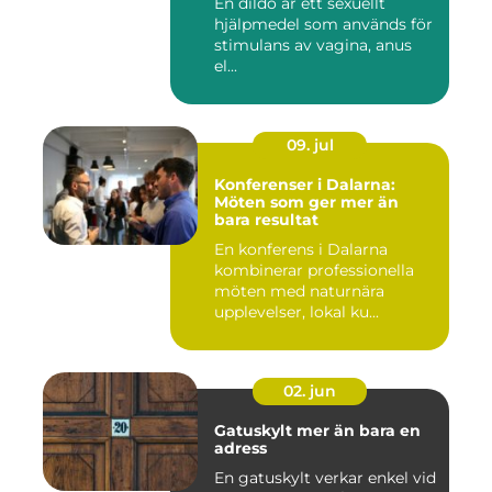
En dildo är ett sexuellt
hjälpmedel som används för
stimulans av vagina, anus
el...
09. jul
Konferenser i Dalarna:
Möten som ger mer än
bara resultat
En konferens i Dalarna
kombinerar professionella
möten med naturnära
upplevelser, lokal ku...
02. jun
Gatuskylt mer än bara en
adress
En gatuskylt verkar enkel vid