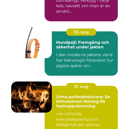
oumbärligt verktyg i varje
kök, oavsett om man är en
amatö...
03. aug
Hundpejl: Framgång och
säkerhet under jakten
I den moderna jaktens värld
har teknologin förändrat hur
jägare spårar sin...
01. aug
Ulma-pelletsbrännare: En
klimatsmart lösning för
hemuppvärmning
I en värld där
energibesparing och
hållbarhet blir alltmer