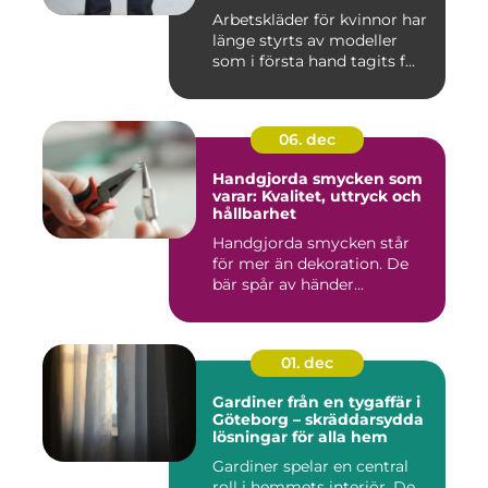
Arbetskläder för kvinnor har
länge styrts av modeller
som i första hand tagits f...
06. dec
Handgjorda smycken som
varar: Kvalitet, uttryck och
hållbarhet
Handgjorda smycken står
för mer än dekoration. De
bär spår av händer...
01. dec
Gardiner från en tygaffär i
Göteborg – skräddarsydda
lösningar för alla hem
Gardiner spelar en central
roll i hemmets interiör. De