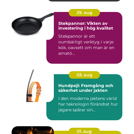
29. aug
Stekpannor: Vikten av
investering i hög kvalitet
Stekpannor är ett
oumbärligt verktyg i varje
kök, oavsett om man är en
amatö...
03. aug
Hundpejl: Framgång och
säkerhet under jakten
I den moderna jaktens värld
har teknologin förändrat hur
jägare spårar sin...
01. aug