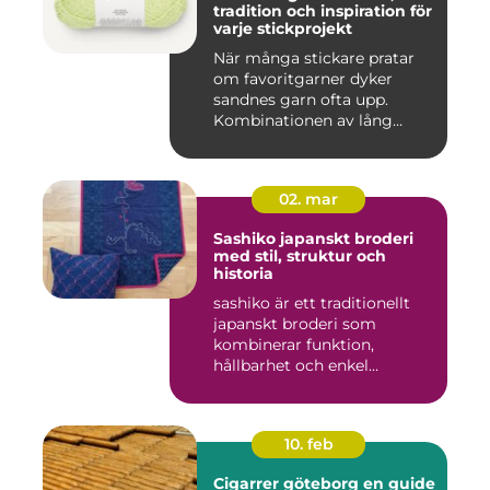
tradition och inspiration för
varje stickprojekt
När många stickare pratar
om favoritgarner dyker
sandnes garn ofta upp.
Kombinationen av lång
tradit...
02. mar
Sashiko japanskt broderi
med stil, struktur och
historia
sashiko är ett traditionellt
japanskt broderi som
kombinerar funktion,
hållbarhet och enkel
skönhet....
10. feb
Cigarrer göteborg en guide