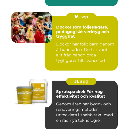
16. sep
Dockor som följeslagare,
pedagogiskt verktyg och
trygghet
Dockor har följt barn genom
århundraden. De har varit
allt från handgjorda
tygfigurer till avancerad...
31. aug
Sprutspackel: För hög
effektivitet och kvalitet
Genom åren har bygg- och
renoveringsmetoder
utvecklats i snabb takt, med
en rad nya teknologie...