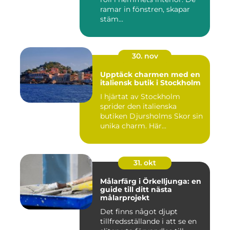
ramar in fönstren, skapar
stäm...
30. nov
Upptäck charmen med en
italiensk butik i Stockholm
I hjärtat av Stockholm
sprider den italienska
butiken Djursholms Skor sin
unika charm. Här...
31. okt
Målarfärg i Örkelljunga: en
guide till ditt nästa
målarprojekt
Det finns något djupt
tillfredsställande i att se en