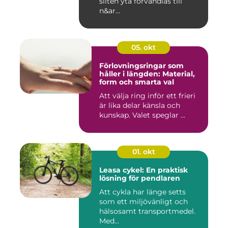
sliten yta förvandlas till
n&ar...
05. okt
Förlovningsringar som
håller i längden: Material,
form och smarta val
Att välja ring inför ett frieri
är lika delar känsla och
kunskap. Valet speglar ...
01. okt
Leasa cykel: En praktisk
lösning för pendlaren
Att cykla har länge setts
som ett miljövänligt och
hälsosamt transportmedel.
Med...