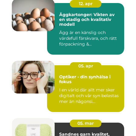
12. apr
Äggkartonger: Vikten av
en stadig och kvalitativ
modell
Ägg är en känslig och
värdefull färskvara, och rätt
förpackning &...
05. apr
Optiker - din synhälsa i
fokus
I en värld där allt mer sker
digitalt och vår syn belastas
mer än någonsi...
05. mar
Sandnes garn kvalitet,