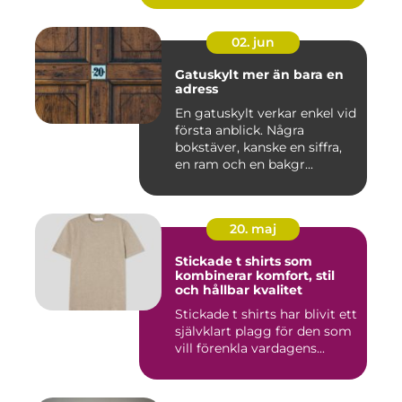
02. jun
Gatuskylt mer än bara en
adress
En gatuskylt verkar enkel vid
första anblick. Några
bokstäver, kanske en siffra,
en ram och en bakgr...
20. maj
Stickade t shirts som
kombinerar komfort, stil
och hållbar kvalitet
Stickade t shirts har blivit ett
självklart plagg för den som
vill förenkla vardagens...