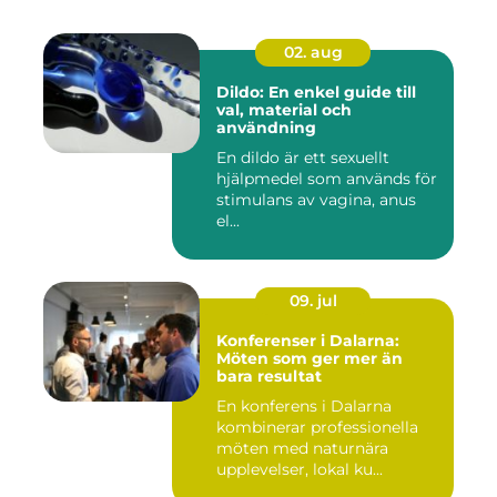
02. aug
Dildo: En enkel guide till
val, material och
användning
En dildo är ett sexuellt
hjälpmedel som används för
stimulans av vagina, anus
el...
09. jul
Konferenser i Dalarna:
Möten som ger mer än
bara resultat
En konferens i Dalarna
kombinerar professionella
möten med naturnära
upplevelser, lokal ku...