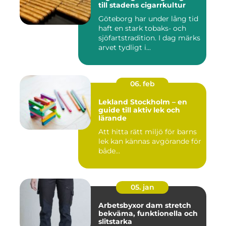
till stadens cigarrkultur
Göteborg har under lång tid
haft en stark tobaks- och
sjöfartstradition. I dag märks
arvet tydligt i...
06. feb
Lekland Stockholm – en
guide till aktiv lek och
lärande
Att hitta rätt miljö för barns
lek kan kännas avgörande för
både...
05. jan
Arbetsbyxor dam stretch
bekväma, funktionella och
slitstarka