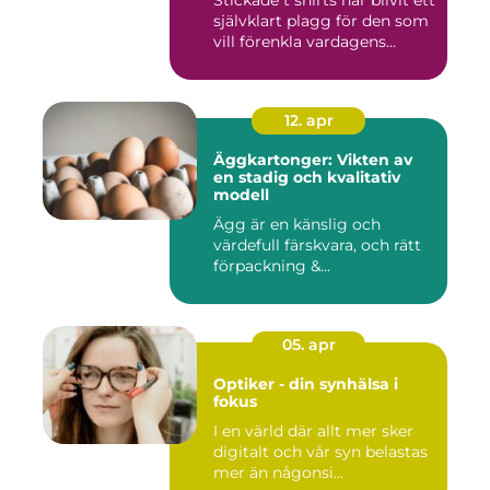
Stickade t shirts har blivit ett
självklart plagg för den som
vill förenkla vardagens...
12. apr
Äggkartonger: Vikten av
en stadig och kvalitativ
modell
Ägg är en känslig och
värdefull färskvara, och rätt
förpackning &...
05. apr
Optiker - din synhälsa i
fokus
I en värld där allt mer sker
digitalt och vår syn belastas
mer än någonsi...