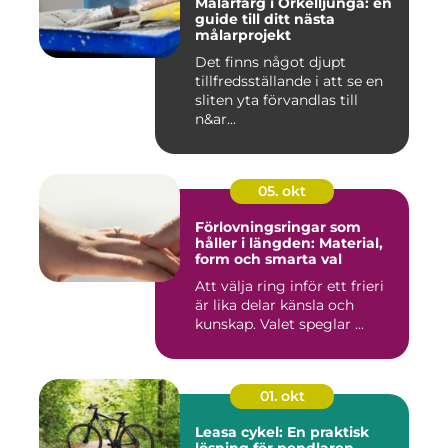
Målarfärg i Örkelljunga: en
guide till ditt nästa
målarprojekt
Det finns något djupt
tillfredsställande i att se en
sliten yta förvandlas till
n&ar...
05. okt
Förlovningsringar som
håller i längden: Material,
form och smarta val
Att välja ring inför ett frieri
är lika delar känsla och
kunskap. Valet speglar ...
01. okt
Leasa cykel: En praktisk