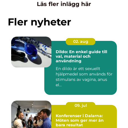
Läs fler inlägg här
Fler nyheter
02. aug
Dildo: En enkel guide till
val, material och
användning
En dildo är ett sexuellt
hjälpmedel som används för
stimulans av vagina, anus
el...
09. jul
Konferenser i Dalarna:
Möten som ger mer än
bara resultat