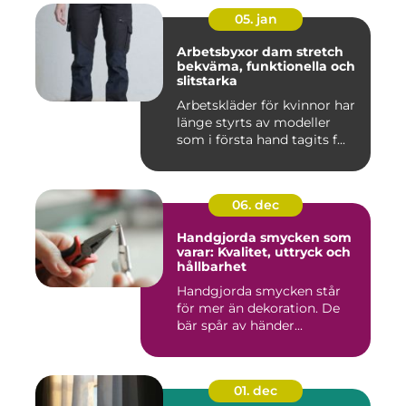
05. jan
Arbetsbyxor dam stretch
bekväma, funktionella och
slitstarka
Arbetskläder för kvinnor har
länge styrts av modeller
som i första hand tagits f...
06. dec
Handgjorda smycken som
varar: Kvalitet, uttryck och
hållbarhet
Handgjorda smycken står
för mer än dekoration. De
bär spår av händer...
01. dec