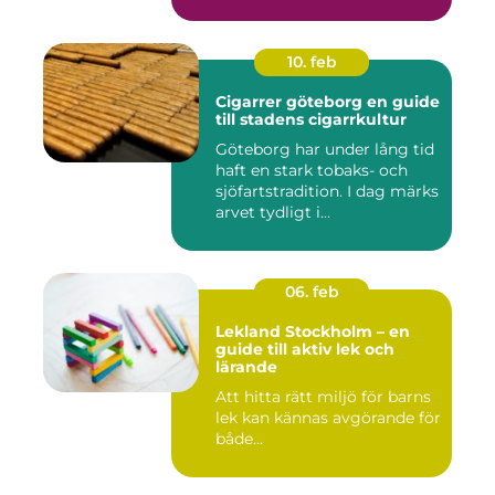
skönhet....
10. feb
Cigarrer göteborg en guide
till stadens cigarrkultur
Göteborg har under lång tid
haft en stark tobaks- och
sjöfartstradition. I dag märks
arvet tydligt i...
06. feb
Lekland Stockholm – en
guide till aktiv lek och
lärande
Att hitta rätt miljö för barns
lek kan kännas avgörande för
både...