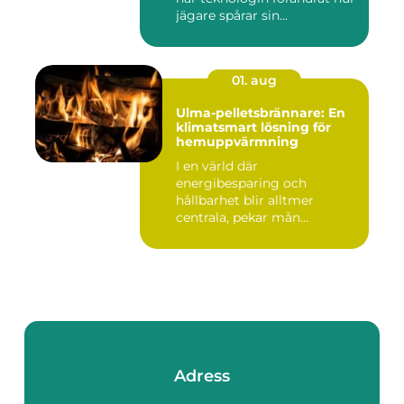
jägare spårar sin...
01. aug
Ulma-pelletsbrännare: En
klimatsmart lösning för
hemuppvärmning
I en värld där
energibesparing och
hållbarhet blir alltmer
centrala, pekar mån...
Adress