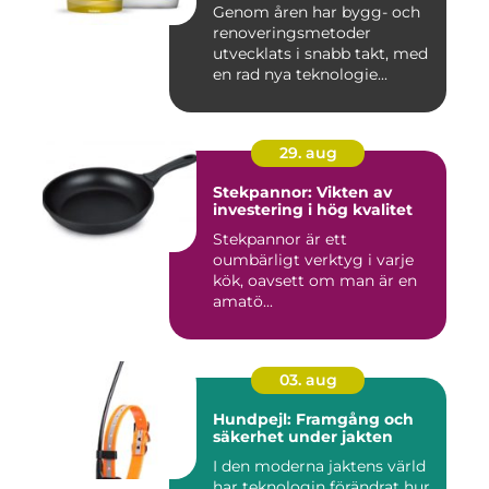
Genom åren har bygg- och
renoveringsmetoder
utvecklats i snabb takt, med
en rad nya teknologie...
29. aug
Stekpannor: Vikten av
investering i hög kvalitet
Stekpannor är ett
oumbärligt verktyg i varje
kök, oavsett om man är en
amatö...
03. aug
Hundpejl: Framgång och
säkerhet under jakten
I den moderna jaktens värld
har teknologin förändrat hur