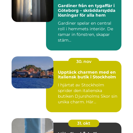
Gardiner från en tygaffär i
Göteborg – skräddarsydda
lösningar för alla hem
Gardiner spelar en central
roll i hemmets interiör. De
ramar in fönstren, skapar
stäm...
30. nov
Upptäck charmen med en
italiensk butik i Stockholm
I hjärtat av Stockholm
sprider den italienska
butiken Djursholms Skor sin
unika charm. Här...
31. okt