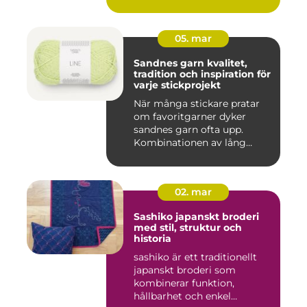
05. mar
Sandnes garn kvalitet,
tradition och inspiration för
varje stickprojekt
När många stickare pratar
om favoritgarner dyker
sandnes garn ofta upp.
Kombinationen av lång
tradit...
02. mar
Sashiko japanskt broderi
med stil, struktur och
historia
sashiko är ett traditionellt
japanskt broderi som
kombinerar funktion,
hållbarhet och enkel