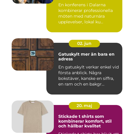
En konferens i Dalarna
kombinerar professionella
möten med naturnära
upplevelser, lokal ku...
02. jun
Gatuskylt mer än bara en
adress
En gatuskylt verkar enkel vid
första anblick. Några
bokstäver, kanske en siffra,
en ram och en bakgr...
20. maj
Stickade t shirts som
kombinerar komfort, stil
och hållbar kvalitet