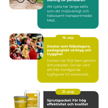
lösning för pendlaren
Att cykla har länge setts
som ett miljövänligt och
hälsosamt transportmedel.
Med...
16. sep
Dockor som följeslagare,
pedagogiskt verktyg och
trygghet
Dockor har följt barn genom
århundraden. De har varit
allt från handgjorda
tygfigurer till avancerad...
31. aug
Sprutspackel: För hög
effektivitet och kvalitet