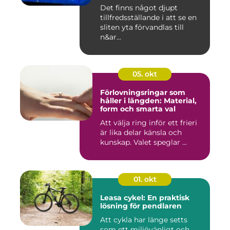
Det finns något djupt
tillfredsställande i att se en
sliten yta förvandlas till
n&ar...
05. okt
Förlovningsringar som
håller i längden: Material,
form och smarta val
Att välja ring inför ett frieri
är lika delar känsla och
kunskap. Valet speglar ...
01. okt
Leasa cykel: En praktisk
lösning för pendlaren
Att cykla har länge setts
som ett miljövänligt och