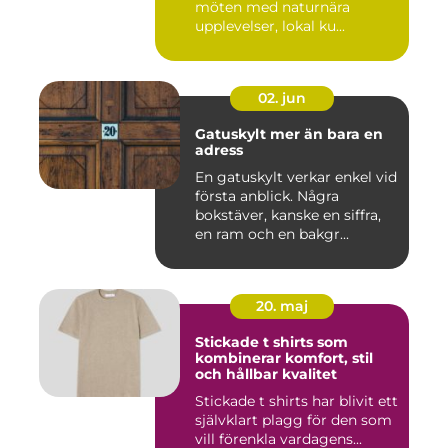
möten med naturnära
upplevelser, lokal ku...
02. jun
Gatuskylt mer än bara en
adress
En gatuskylt verkar enkel vid
första anblick. Några
bokstäver, kanske en siffra,
en ram och en bakgr...
20. maj
Stickade t shirts som
kombinerar komfort, stil
och hållbar kvalitet
Stickade t shirts har blivit ett
självklart plagg för den som
vill förenkla vardagens...