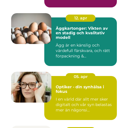
12. apr
Äggkartonger: Vikten av
en stadig och kvalitativ
modell
Ägg är en känslig och
värdefull färskvara, och rätt
förpackning &...
05. apr
Optiker - din synhälsa i
fokus
I en värld där allt mer sker
digitalt och vår syn belastas
mer än någonsi...