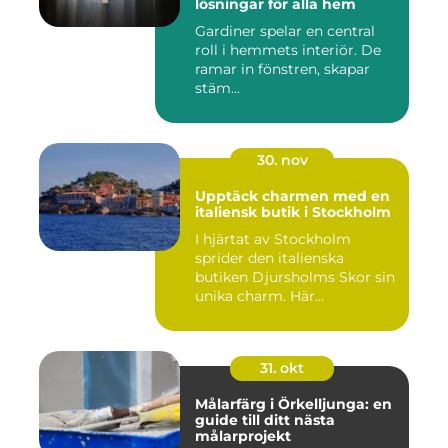
lösningar för alla hem
Gardiner spelar en central
roll i hemmets interiör. De
ramar in fönstren, skapar
stäm...
30. nov
Upptäck charmen med en
italiensk butik i Stockholm
I hjärtat av Stockholm
sprider den italienska
butiken Djursholms Skor sin
unika charm. Här...
31. okt
Målarfärg i Örkelljunga: en
guide till ditt nästa
målarprojekt