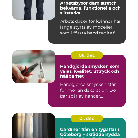
Arbetsbyxor dam stretch
bekväma, funktionella och
slitstarka
Arbetskläder för kvinnor har
länge styrts av modeller
som i första hand tagits f...
06. dec
Handgjorda smycken som
varar: Kvalitet, uttryck och
hållbarhet
Handgjorda smycken står
för mer än dekoration. De
bär spår av händer...
01. dec
Gardiner från en tygaffär i
Göteborg – skräddarsydda