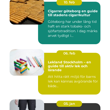
10. feb
Cigarrer göteborg en guide
till stadens cigarrkultur
Göteborg har under lång tid
haft en stark tobaks- och
sjöfartstradition. I dag märks
arvet tydligt i...
06. feb
Lekland Stockholm – en
guide till aktiv lek och
lärande
Att hitta rätt miljö för barns
lek kan kännas avgörande för
både...
05. jan