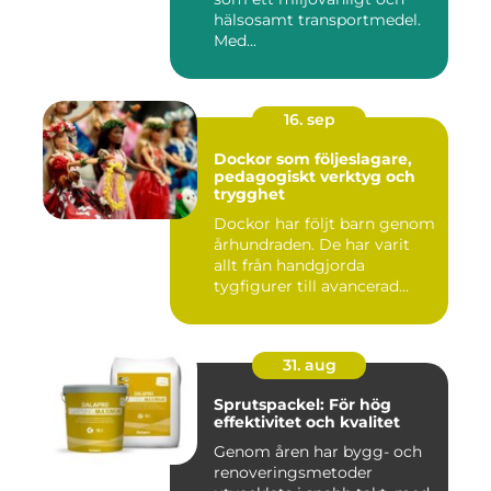
hälsosamt transportmedel.
Med...
16. sep
Dockor som följeslagare,
pedagogiskt verktyg och
trygghet
Dockor har följt barn genom
århundraden. De har varit
allt från handgjorda
tygfigurer till avancerad...
31. aug
Sprutspackel: För hög
effektivitet och kvalitet
Genom åren har bygg- och
renoveringsmetoder