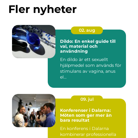
Fler nyheter
02. aug
Dildo: En enkel guide till
val, material och
användning
En dildo är ett sexuellt
hjälpmedel som används för
stimulans av vagina, anus
el...
09. jul
Konferenser i Dalarna:
Möten som ger mer än
bara resultat
En konferens i Dalarna
kombinerar professionella