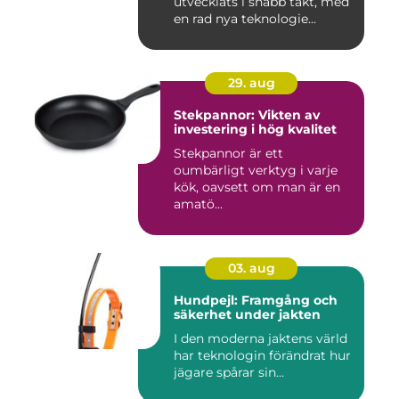
utvecklats i snabb takt, med
en rad nya teknologie...
29. aug
Stekpannor: Vikten av
investering i hög kvalitet
Stekpannor är ett
oumbärligt verktyg i varje
kök, oavsett om man är en
amatö...
03. aug
Hundpejl: Framgång och
säkerhet under jakten
I den moderna jaktens värld
har teknologin förändrat hur
jägare spårar sin...