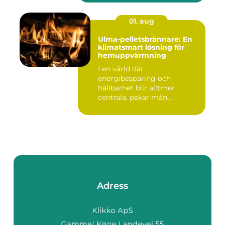
01. aug
Ulma-pelletsbrännare: En
klimatsmart lösning för
hemuppvärmning
I en värld där
energibesparing och
hållbarhet blir alltmer
centrala, pekar mån...
Adress