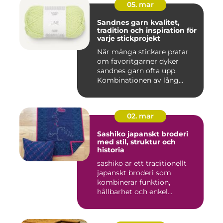
05. mar
Sandnes garn kvalitet,
tradition och inspiration för
varje stickprojekt
När många stickare pratar
om favoritgarner dyker
sandnes garn ofta upp.
Kombinationen av lång
tradit...
02. mar
Sashiko japanskt broderi
med stil, struktur och
historia
sashiko är ett traditionellt
japanskt broderi som
kombinerar funktion,
hållbarhet och enkel
skönhet....