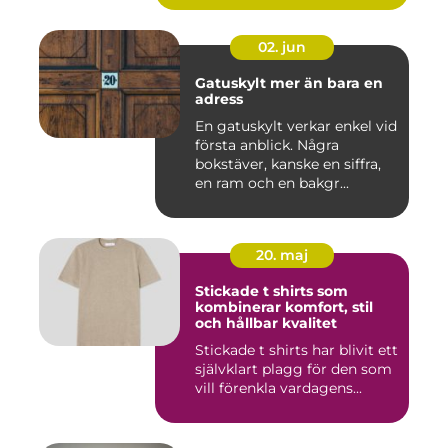
02. jun
Gatuskylt mer än bara en
adress
En gatuskylt verkar enkel vid
första anblick. Några
bokstäver, kanske en siffra,
en ram och en bakgr...
20. maj
Stickade t shirts som
kombinerar komfort, stil
och hållbar kvalitet
Stickade t shirts har blivit ett
självklart plagg för den som
vill förenkla vardagens...