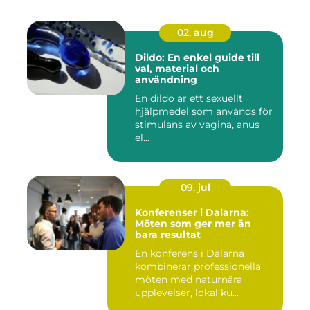
02. aug
Dildo: En enkel guide till
val, material och
användning
En dildo är ett sexuellt
hjälpmedel som används för
stimulans av vagina, anus
el...
09. jul
Konferenser i Dalarna:
Möten som ger mer än
bara resultat
En konferens i Dalarna
kombinerar professionella
möten med naturnära
upplevelser, lokal ku...