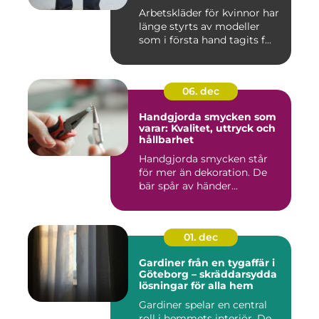
Arbetskläder för kvinnor har
länge styrts av modeller
som i första hand tagits f...
06. dec
Handgjorda smycken som
varar: Kvalitet, uttryck och
hållbarhet
Handgjorda smycken står
för mer än dekoration. De
bär spår av händer...
01. dec
Gardiner från en tygaffär i
Göteborg – skräddarsydda
lösningar för alla hem
Gardiner spelar en central
roll i hemmets interiör. De