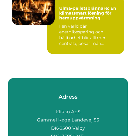
Ulma-pelletsbrännare: En
klimatsmart lösning för
hemuppvärmning
I en värld där
energibesparing och
hållbarhet blir alltmer
centrala, pekar mån...
Adress