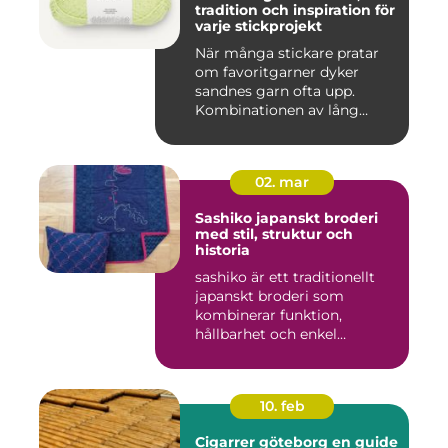
tradition och inspiration för
varje stickprojekt
När många stickare pratar
om favoritgarner dyker
sandnes garn ofta upp.
Kombinationen av lång
tradit...
02. mar
Sashiko japanskt broderi
med stil, struktur och
historia
sashiko är ett traditionellt
japanskt broderi som
kombinerar funktion,
hållbarhet och enkel
skönhet....
10. feb
Cigarrer göteborg en guide