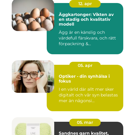
12. apr
Äggkartonger: Vikten av
en stadig och kvalitativ
modell
Ägg är en känslig och
värdefull färskvara, och rätt
förpackning &...
05. apr
Optiker - din synhälsa i
fokus
I en värld där allt mer sker
digitalt och vår syn belastas
mer än någonsi...
05. mar
Sandnes garn kvalitet,