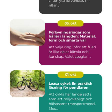
sliten yta förvandlas till
n&ar...
05. okt
Förlovningsringar som
håller i längden: Material,
form och smarta val
Att välja ring inför ett frieri
är lika delar känsla och
kunskap. Valet speglar ...
01. okt
Leasa cykel: En praktisk
lösning för pendlaren
Att cykla har länge setts
som ett miljövänligt och
hälsosamt transportmedel.
Med...