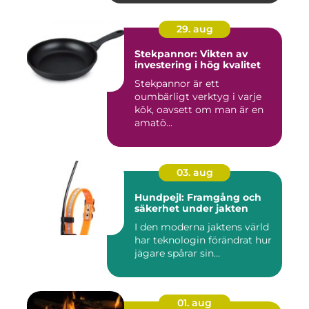
29. aug
Stekpannor: Vikten av
investering i hög kvalitet
Stekpannor är ett
oumbärligt verktyg i varje
kök, oavsett om man är en
amatö...
03. aug
Hundpejl: Framgång och
säkerhet under jakten
I den moderna jaktens värld
har teknologin förändrat hur
jägare spårar sin...
01. aug