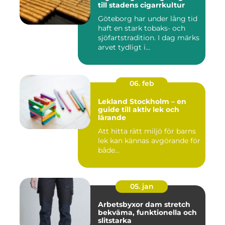
till stadens cigarrkultur
Göteborg har under lång tid
haft en stark tobaks- och
sjöfartstradition. I dag märks
arvet tydligt i...
06. feb
Lekland Stockholm – en
guide till aktiv lek och
lärande
Att hitta rätt miljö för barns
lek kan kännas avgörande för
både...
05. jan
Arbetsbyxor dam stretch
bekväma, funktionella och
slitstarka