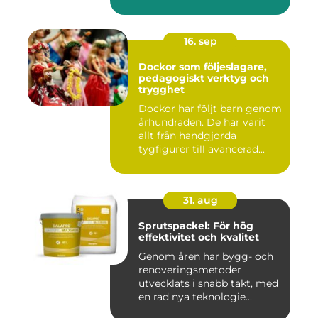
16. sep
Dockor som följeslagare,
pedagogiskt verktyg och
trygghet
Dockor har följt barn genom
århundraden. De har varit
allt från handgjorda
tygfigurer till avancerad...
31. aug
Sprutspackel: För hög
effektivitet och kvalitet
Genom åren har bygg- och
renoveringsmetoder
utvecklats i snabb takt, med
en rad nya teknologie...