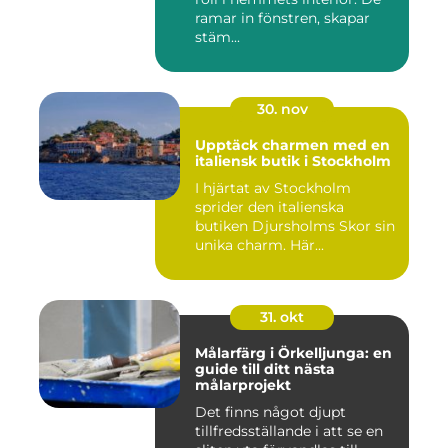
ramar in fönstren, skapar
stäm...
30. nov
Upptäck charmen med en
italiensk butik i Stockholm
I hjärtat av Stockholm
sprider den italienska
butiken Djursholms Skor sin
unika charm. Här...
31. okt
Målarfärg i Örkelljunga: en
guide till ditt nästa
målarprojekt
Det finns något djupt
tillfredsställande i att se en