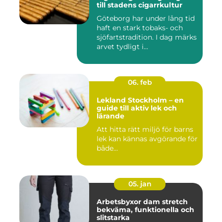
till stadens cigarrkultur
Göteborg har under lång tid
haft en stark tobaks- och
sjöfartstradition. I dag märks
arvet tydligt i...
06. feb
Lekland Stockholm – en
guide till aktiv lek och
lärande
Att hitta rätt miljö för barns
lek kan kännas avgörande för
både...
05. jan
Arbetsbyxor dam stretch
bekväma, funktionella och
slitstarka