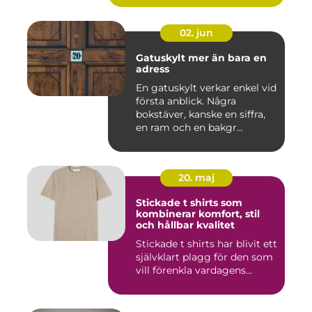
02. jun
Gatuskylt mer än bara en
adress
En gatuskylt verkar enkel vid
första anblick. Några
bokstäver, kanske en siffra,
en ram och en bakgr...
20. maj
Stickade t shirts som
kombinerar komfort, stil
och hållbar kvalitet
Stickade t shirts har blivit ett
självklart plagg för den som
vill förenkla vardagens...