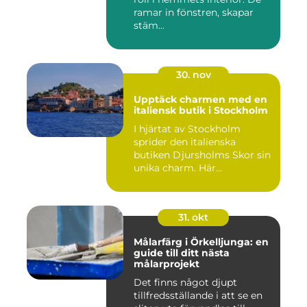
ramar in fönstren, skapar
stäm...
30. nov
Upptäck charmen med en
italiensk butik i Stockholm
I hjärtat av Stockholm
sprider den italienska
butiken Djursholms Skor sin
unika charm. Här...
31. okt
Målarfärg i Örkelljunga: en
guide till ditt nästa
målarprojekt
Det finns något djupt
tillfredsställande i att se en