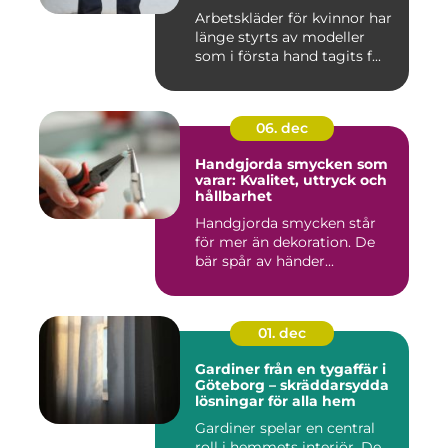
Arbetskläder för kvinnor har
länge styrts av modeller
som i första hand tagits f...
06. dec
Handgjorda smycken som
varar: Kvalitet, uttryck och
hållbarhet
Handgjorda smycken står
för mer än dekoration. De
bär spår av händer...
01. dec
Gardiner från en tygaffär i
Göteborg – skräddarsydda
lösningar för alla hem
Gardiner spelar en central
roll i hemmets interiör. De