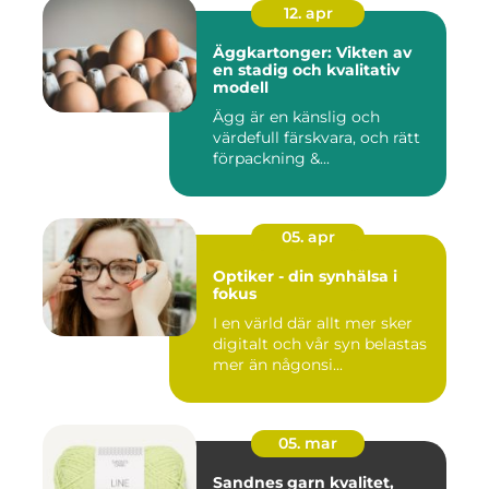
12. apr
Äggkartonger: Vikten av
en stadig och kvalitativ
modell
Ägg är en känslig och
värdefull färskvara, och rätt
förpackning &...
05. apr
Optiker - din synhälsa i
fokus
I en värld där allt mer sker
digitalt och vår syn belastas
mer än någonsi...
05. mar
Sandnes garn kvalitet,