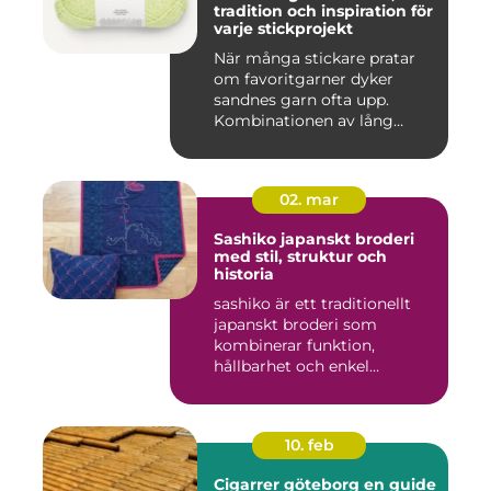
tradition och inspiration för
varje stickprojekt
När många stickare pratar
om favoritgarner dyker
sandnes garn ofta upp.
Kombinationen av lång
tradit...
02. mar
Sashiko japanskt broderi
med stil, struktur och
historia
sashiko är ett traditionellt
japanskt broderi som
kombinerar funktion,
hållbarhet och enkel
skönhet....
10. feb
Cigarrer göteborg en guide