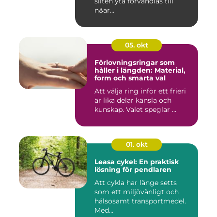
sliten yta förvandlas till
n&ar...
05. okt
Förlovningsringar som
håller i längden: Material,
form och smarta val
Att välja ring inför ett frieri
är lika delar känsla och
kunskap. Valet speglar ...
01. okt
Leasa cykel: En praktisk
lösning för pendlaren
Att cykla har länge setts
som ett miljövänligt och
hälsosamt transportmedel.
Med...