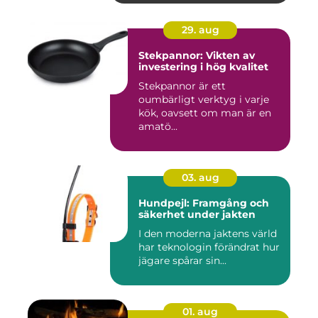
29. aug
Stekpannor: Vikten av
investering i hög kvalitet
Stekpannor är ett
oumbärligt verktyg i varje
kök, oavsett om man är en
amatö...
03. aug
Hundpejl: Framgång och
säkerhet under jakten
I den moderna jaktens värld
har teknologin förändrat hur
jägare spårar sin...
01. aug