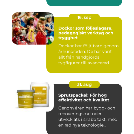
16. sep
Dockor som följeslagare,
pedagogiskt verktyg och
trygghet
Dockor har följt barn genom
århundraden. De har varit
allt från handgjorda
tygfigurer till avancerad...
31. aug
Sprutspackel: För hög
effektivitet och kvalitet
Genom åren har bygg- och
renoveringsmetoder
utvecklats i snabb takt, med
en rad nya teknologie...