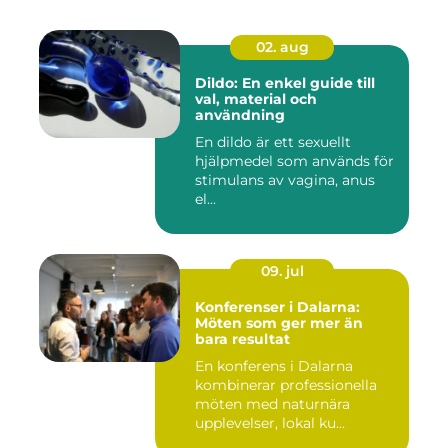
02. aug
Dildo: En enkel guide till
val, material och
användning
En dildo är ett sexuellt
hjälpmedel som används för
stimulans av vagina, anus
el...
09. jul
Konferenser i Dalarna:
Möten som ger mer än
bara resultat
En konferens i Dalarna
kombinerar professionella
möten med naturnära
upplevelser, lokal ku...