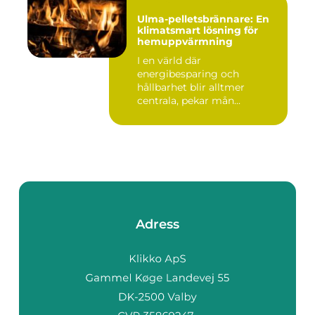
Ulma-pelletsbrännare: En
klimatsmart lösning för
hemuppvärmning
I en värld där
energibesparing och
hållbarhet blir alltmer
centrala, pekar mån...
Adress