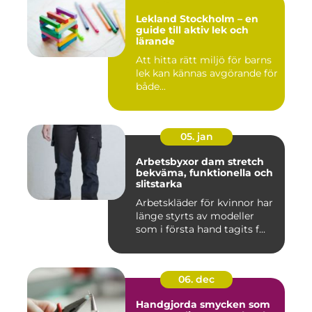
Lekland Stockholm – en
guide till aktiv lek och
lärande
Att hitta rätt miljö för barns
lek kan kännas avgörande för
både...
05. jan
Arbetsbyxor dam stretch
bekväma, funktionella och
slitstarka
Arbetskläder för kvinnor har
länge styrts av modeller
som i första hand tagits f...
06. dec
Handgjorda smycken som