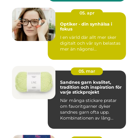
05. apr
Optiker - din synhälsa i
fokus
I en värld där allt mer sker
digitalt och vår syn belastas
mer än någonsi...
05. mar
Sandnes garn kvalitet,
tradition och inspiration för
varje stickprojekt
När många stickare pratar
om favoritgarner dyker
sandnes garn ofta upp.
Kombinationen av lång
tradit...