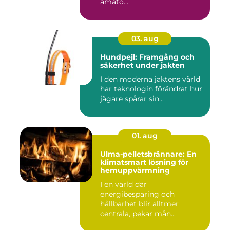
amatö...
03. aug
Hundpejl: Framgång och
säkerhet under jakten
I den moderna jaktens värld
har teknologin förändrat hur
jägare spårar sin...
01. aug
Ulma-pelletsbrännare: En
klimatsmart lösning för
hemuppvärmning
I en värld där
energibesparing och
hållbarhet blir alltmer
centrala, pekar mån...