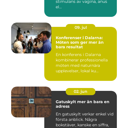
stimulans av vagina, anus
el...
09. jul
Konferenser i Dalarna:
Möten som ger mer än
bara resultat
En konferens i Dalarna
kombinerar professionella
möten med naturnära
upplevelser, lokal ku...
02. jun
Gatuskylt mer än bara en
adress
En gatuskylt verkar enkel vid
första anblick. Några
bokstäver, kanske en siffra,