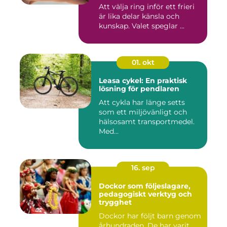
Att välja ring inför ett frieri
är lika delar känsla och
kunskap. Valet speglar ...
01. okt
Leasa cykel: En praktisk
lösning för pendlaren
Att cykla har länge setts
som ett miljövänligt och
hälsosamt transportmedel.
Med...
16. sep
Dockor som följeslagare,
pedagogiskt verktyg och
trygghet
Dockor har följt barn genom
århundraden. De har varit