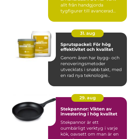
allt från handgjorda
tygfigurer till avancerad...
31. aug
Sprutspackel: För hög
effektivitet och kvalitet
Genom åren har bygg- och
renoveringsmetoder
utvecklats i snabb takt, med
en rad nya teknologie...
29. aug
Stekpannor: Vikten av
investering i hög kvalitet
Stekpannor är ett
oumbärligt verktyg i varje
kök, oavsett om man är en