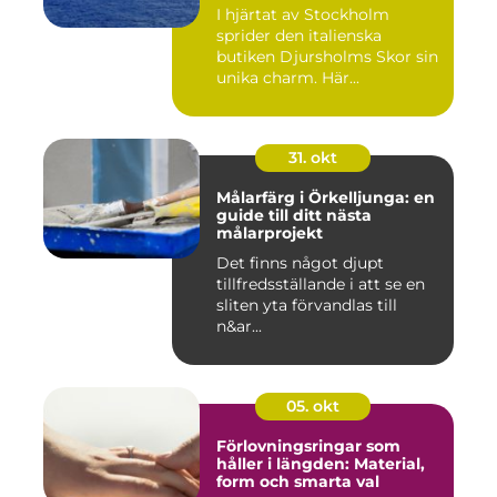
I hjärtat av Stockholm
sprider den italienska
butiken Djursholms Skor sin
unika charm. Här...
31. okt
Målarfärg i Örkelljunga: en
guide till ditt nästa
målarprojekt
Det finns något djupt
tillfredsställande i att se en
sliten yta förvandlas till
n&ar...
05. okt
Förlovningsringar som
håller i längden: Material,
form och smarta val