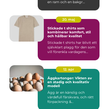
en ram och en bakgr...
20. maj
Stickade t shirts som
kombinerar komfort, stil
och hållbar kvalitet
Stickade t shirts har blivit ett
självklart plagg för den som
vill förenkla vardagens...
12. apr
Äggkartonger: Vikten av
en stadig och kvalitativ
modell
Ägg är en känslig och
värdefull färskvara, och rätt
förpackning &...