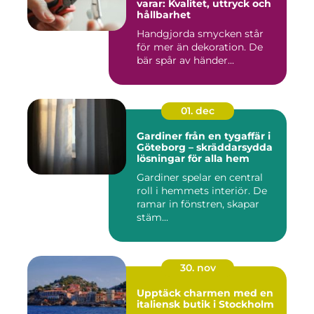
varar: Kvalitet, uttryck och
hållbarhet
Handgjorda smycken står
för mer än dekoration. De
bär spår av händer...
01. dec
Gardiner från en tygaffär i
Göteborg – skräddarsydda
lösningar för alla hem
Gardiner spelar en central
roll i hemmets interiör. De
ramar in fönstren, skapar
stäm...
30. nov
Upptäck charmen med en
italiensk butik i Stockholm