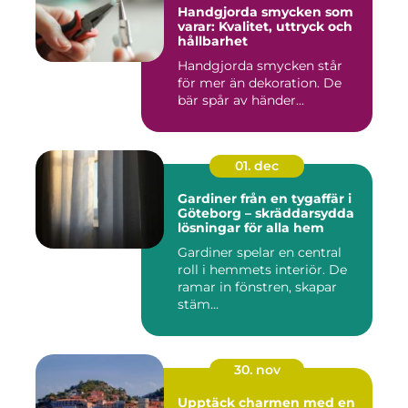
Handgjorda smycken som
varar: Kvalitet, uttryck och
hållbarhet
Handgjorda smycken står
för mer än dekoration. De
bär spår av händer...
01. dec
Gardiner från en tygaffär i
Göteborg – skräddarsydda
lösningar för alla hem
Gardiner spelar en central
roll i hemmets interiör. De
ramar in fönstren, skapar
stäm...
30. nov
Upptäck charmen med en