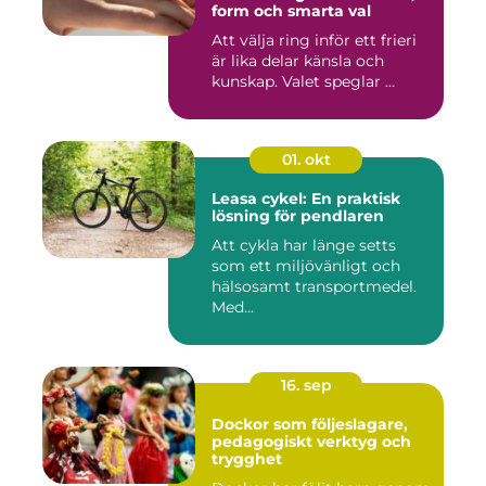
form och smarta val
Att välja ring inför ett frieri
är lika delar känsla och
kunskap. Valet speglar ...
01. okt
Leasa cykel: En praktisk
lösning för pendlaren
Att cykla har länge setts
som ett miljövänligt och
hälsosamt transportmedel.
Med...
16. sep
Dockor som följeslagare,
pedagogiskt verktyg och
trygghet