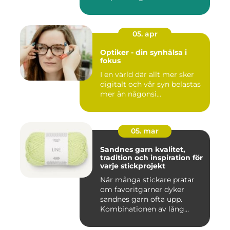
05. apr
Optiker - din synhälsa i
fokus
I en värld där allt mer sker
digitalt och vår syn belastas
mer än någonsi...
05. mar
Sandnes garn kvalitet,
tradition och inspiration för
varje stickprojekt
När många stickare pratar
om favoritgarner dyker
sandnes garn ofta upp.
Kombinationen av lång
tradit...