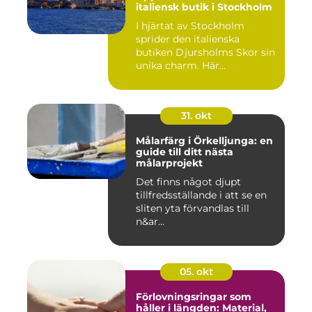
italiensk butik i Stockholm
I hjärtat av Stockholm
sprider den italienska
butiken Djursholms Skor sin
unika charm. Här...
31. okt
Målarfärg i Örkelljunga: en
guide till ditt nästa
målarprojekt
Det finns något djupt
tillfredsställande i att se en
sliten yta förvandlas till
n&ar...
05. okt
Förlovningsringar som
håller i längden: Material,