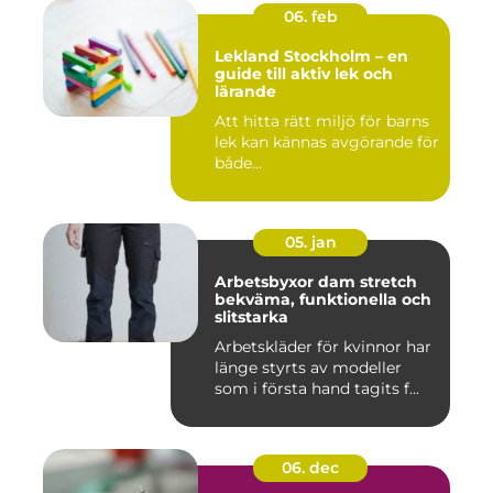
06. feb
Lekland Stockholm – en
guide till aktiv lek och
lärande
Att hitta rätt miljö för barns
lek kan kännas avgörande för
både...
05. jan
Arbetsbyxor dam stretch
bekväma, funktionella och
slitstarka
Arbetskläder för kvinnor har
länge styrts av modeller
som i första hand tagits f...
06. dec