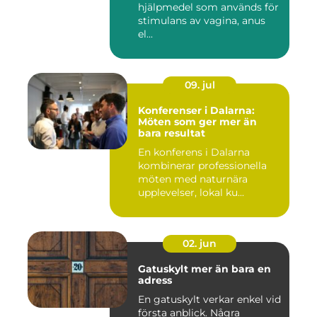
hjälpmedel som används för
stimulans av vagina, anus
el...
09. jul
Konferenser i Dalarna:
Möten som ger mer än
bara resultat
En konferens i Dalarna
kombinerar professionella
möten med naturnära
upplevelser, lokal ku...
02. jun
Gatuskylt mer än bara en
adress
En gatuskylt verkar enkel vid
första anblick. Några