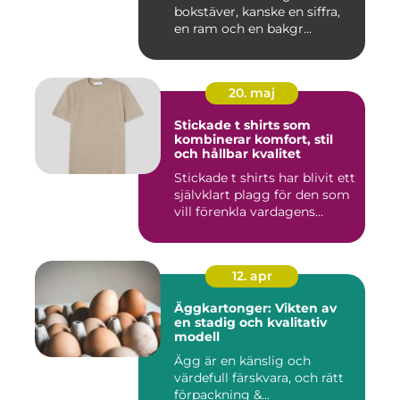
bokstäver, kanske en siffra,
en ram och en bakgr...
20. maj
Stickade t shirts som
kombinerar komfort, stil
och hållbar kvalitet
Stickade t shirts har blivit ett
självklart plagg för den som
vill förenkla vardagens...
12. apr
Äggkartonger: Vikten av
en stadig och kvalitativ
modell
Ägg är en känslig och
värdefull färskvara, och rätt
förpackning &...