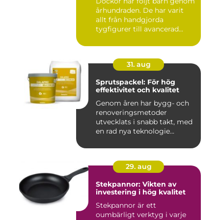
Dockor har följt barn genom
århundraden. De har varit
allt från handgjorda
tygfigurer till avancerad...
31. aug
Sprutspackel: För hög
effektivitet och kvalitet
Genom åren har bygg- och
renoveringsmetoder
utvecklats i snabb takt, med
en rad nya teknologie...
29. aug
Stekpannor: Vikten av
investering i hög kvalitet
Stekpannor är ett
oumbärligt verktyg i varje