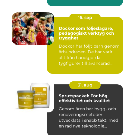
16. sep
Dockor som följeslagare,
pedagogiskt verktyg och
trygghet
Dockor har följt barn genom
århundraden. De har varit
allt från handgjorda
tygfigurer till avancerad...
31. aug
Sprutspackel: För hög
effektivitet och kvalitet
Genom åren har bygg- och
renoveringsmetoder
utvecklats i snabb takt, med
en rad nya teknologie...