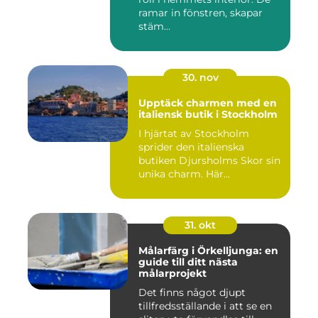
ramar in fönstren, skapar
stäm...
30. nov
Upptäck charmen med en
italiensk butik i Stockholm
I hjärtat av Stockholm
sprider den italienska
butiken Djursholms Skor sin
unika charm. Här...
31. okt
Målarfärg i Örkelljunga: en
guide till ditt nästa
målarprojekt
Det finns något djupt
tillfredsställande i att se en