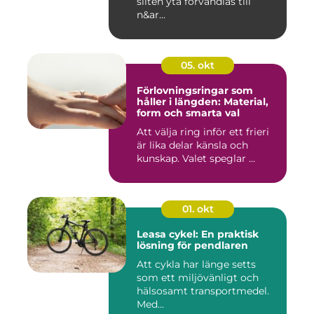
sliten yta förvandlas till
n&ar...
05. okt
Förlovningsringar som
håller i längden: Material,
form och smarta val
Att välja ring inför ett frieri
är lika delar känsla och
kunskap. Valet speglar ...
01. okt
Leasa cykel: En praktisk
lösning för pendlaren
Att cykla har länge setts
som ett miljövänligt och
hälsosamt transportmedel.
Med...