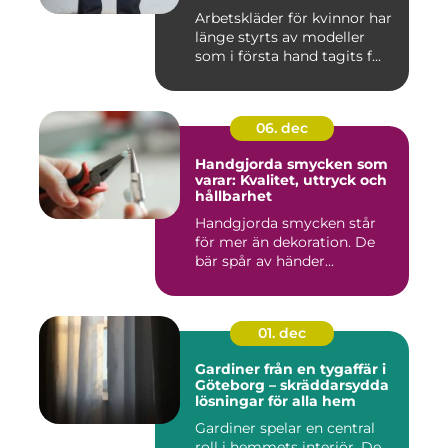
Arbetskläder för kvinnor har
länge styrts av modeller
som i första hand tagits f...
06. dec
Handgjorda smycken som
varar: Kvalitet, uttryck och
hållbarhet
Handgjorda smycken står
för mer än dekoration. De
bär spår av händer...
01. dec
Gardiner från en tygaffär i
Göteborg – skräddarsydda
lösningar för alla hem
Gardiner spelar en central
roll i hemmets interiör. De