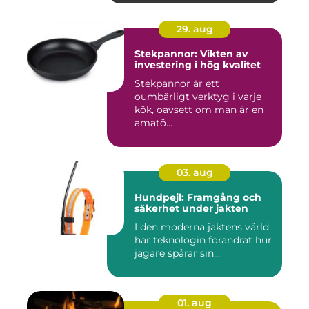
29. aug
Stekpannor: Vikten av
investering i hög kvalitet
Stekpannor är ett
oumbärligt verktyg i varje
kök, oavsett om man är en
amatö...
03. aug
Hundpejl: Framgång och
säkerhet under jakten
I den moderna jaktens värld
har teknologin förändrat hur
jägare spårar sin...
01. aug