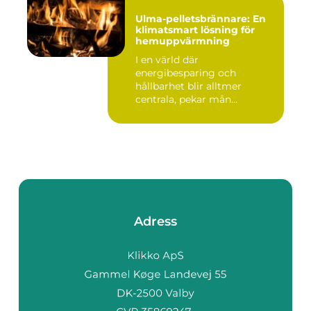
Ulma-pelletsbrännare: En
klimatsmart lösning för
hemuppvärmning
I en värld där
energibesparing och
hållbarhet blir alltmer
centrala, pekar mån...
Adress