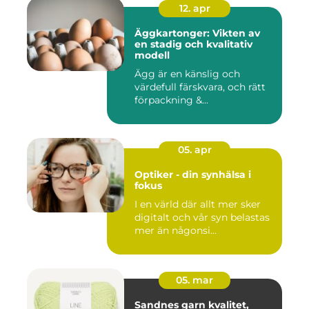
12. apr
Äggkartonger: Vikten av
en stadig och kvalitativ
modell
Ägg är en känslig och
värdefull färskvara, och rätt
förpackning &...
05. apr
Optiker - din synhälsa i
fokus
I en värld där allt mer sker
digitalt och vår syn belastas
mer än någonsi...
05. mar
Sandnes garn kvalitet,