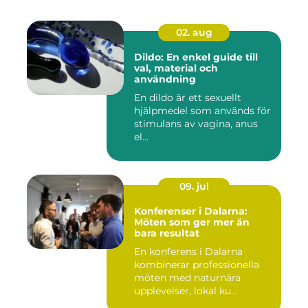
02. aug
Dildo: En enkel guide till
val, material och
användning
En dildo är ett sexuellt
hjälpmedel som används för
stimulans av vagina, anus
el...
09. jul
Konferenser i Dalarna:
Möten som ger mer än
bara resultat
En konferens i Dalarna
kombinerar professionella
möten med naturnära
upplevelser, lokal ku...