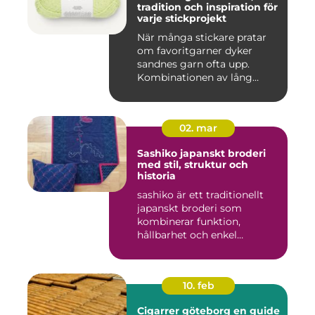
tradition och inspiration för
varje stickprojekt
När många stickare pratar
om favoritgarner dyker
sandnes garn ofta upp.
Kombinationen av lång
tradit...
02. mar
Sashiko japanskt broderi
med stil, struktur och
historia
sashiko är ett traditionellt
japanskt broderi som
kombinerar funktion,
hållbarhet och enkel
skönhet....
10. feb
Cigarrer göteborg en guide