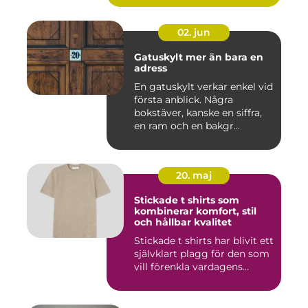
02. jun
Gatuskylt mer än bara en
adress
En gatuskylt verkar enkel vid
första anblick. Några
bokstäver, kanske en siffra,
en ram och en bakgr...
20. maj
Stickade t shirts som
kombinerar komfort, stil
och hållbar kvalitet
Stickade t shirts har blivit ett
självklart plagg för den som
vill förenkla vardagens...