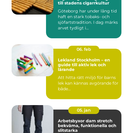
till stadens cigarrkultur
Göteborg har under lång tid
haft en stark tobaks- och
sjöfartstradition. I dag märks
arvet tydligt i...
06. feb
Lekland Stockholm – en
guide till aktiv lek och
lärande
Att hitta rätt miljö för barns
lek kan kännas avgörande för
både...
05. jan
Arbetsbyxor dam stretch
bekväma, funktionella och
slitstarka