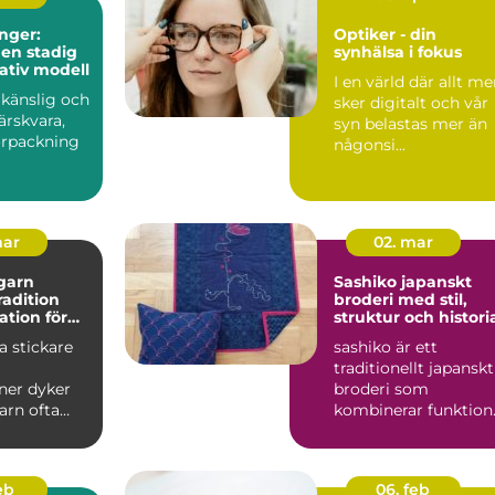
nger:
Optiker - din
 en stadig
synhälsa i fokus
tativ modell
I en värld där allt me
 känslig och
sker digitalt och vår
färskvara,
syn belastas mer än
örpackning
någonsi...
mar
02. mar
garn
Sashiko japanskt
tradition
broderi med stil,
ation för
struktur och histori
kprojekt
 stickare
sashiko är ett
traditionellt japanskt
ner dyker
broderi som
arn ofta
kombinerar funktion
inationen
hållbarhet och enkel
it...
skönhet....
feb
06. feb