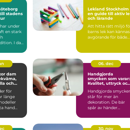
göteborg
Lekland Stockholm 
ill stadens
en guide till aktiv l
tur
och lärande
har under
Att hitta rätt miljö fö
aft en stark
barns lek kan kännas
ch
avgörande för både...
dition. I dag
 tydligt i...
jan
06. dec
xor dam
Handgjorda
smycken som varar:
lla och
Kvalitet, uttryck oc
hållbarhet
er för
Handgjorda smycke
ar länge
står för mer än
modeller
dekoration. De bär
sta hand
spår av händer...
dec
30. nov