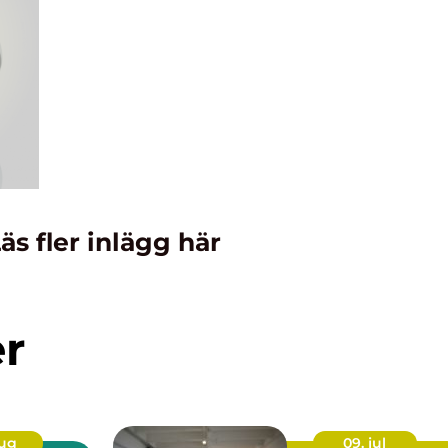
äs fler inlägg här
er
aug
09. jul