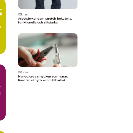
–
ek
05. jan
Arbetsbyxor dam stretch bekväma,
funktionella och slitstarka
r
06. dec
Handgjorda smycken som varar:
Kvalitet, uttryck och hållbarhet
h
n