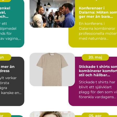
 enkel
Konferenser i
val,
Dalarna: Möten so
och
ger mer än bara
ng
resultat
r ett
En konferens i
jälpmedel
Dalarna kombinerar
ds för
professionella möte
av vagina,
med naturnära
upplevelser, lokal ku..
jun
20. maj
n
Stickade t shirts so
dress
kombinerar komfort
stil och hållbar
lt verkar
kvalitet
Stickade t shirts har
första
blivit ett självklart
ågra
plagg för den som vi
, kanske en
förenkla vardagens...
 ram och en
apr
05. apr