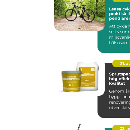
Leasa cyk
praktisk l
pendlare
Att cykla 
setts som 
miljövänli
hälsosam
transportm
31. 
Sprutspac
hög effekt
kvalitet
Genom år
bygg- och
renoveri
utvecklats
takt, med 
teknologie.
03. 