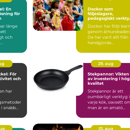
el: En
Dockor som
ösning för
följeslagare,
n
pedagogiskt verkty
och trygghet
har länge
Dockor har följt bar
ett
genom århundraden
gt och
De har varit allt från
t
handgjorda
edel. Med...
tygfigurer till
avancerad...
aug
29. aug
kel: För
Stekpannor: Vikten
ivitet och
av investering i hög
kvalitet
en har
Stekpannor är ett
oumbärligt verktyg i
ngsmetoder
varje kök, oavsett o
 i snabb
man är en amatö...
en rad nya
..
aug
01. aug