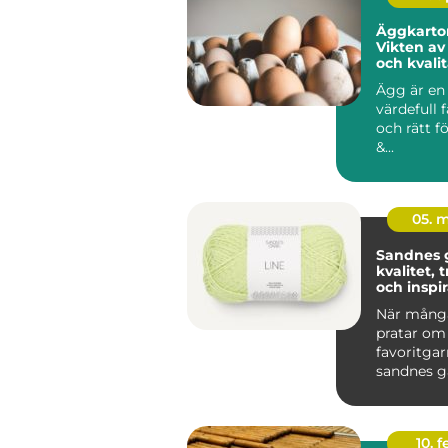
Äggkarto
Vikten av
och kvali
Ägg är en
värdefull 
och rätt f
&...
05. 
Sandnes 
kvalitet, 
och inspir
varje stic
När många
pratar om
favoritgar
sandnes g
upp. Komb
av lång trad
10. 