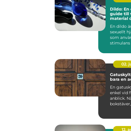
Dildo: En
guide till 
material 
användni
En dildo ä
sexuellt h
som använ
stimulans 
anus el...
02. 
Gatuskylt mer ä
bara en a
En gatusky
enkel vid 
anblick. N
bokstäver
siffra, en
bakgr...
12. 