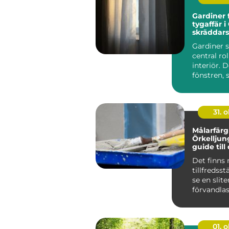
Gardiner 
tygaffär i
skräddar
lösningar 
Gardiner s
hem
central ro
interiör. 
fönstren, 
stäm...
31. o
Målarfärg 
Örkelljun
guide till
målarproj
Det finns 
tillfredsst
se en slite
förvandlas 
01. 