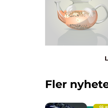
L
Fler nyhet
02. 