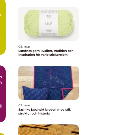
m
n
05. mar
.
Sandnes garn kvalitet, tradition och
inspiration för varje stickprojekt
m
,
ll
02. mar
Sashiko japanskt broderi med stil,
struktur och historia