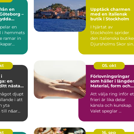
från en
Upptäck charmen
 Göteborg –
med en italiensk
sydda
butik i Stockholm
för alla
pelar en
I hjärtat av
ll i hemmets
Stockholm sprider
De ramar in
den italienska butik
skapar
Djursholms Skor sin
unika charm. Här...
kt
05. okt
i
Förlovningsringar
ga: en
som håller i längde
 ditt nästa
Material, form och
ekt
smarta val
något djupt
Att välja ring inför et
ällande i att
frieri är lika delar
n yta
känsla och kunskap.
till n&ar...
Valet speglar ...
okt
16. sep