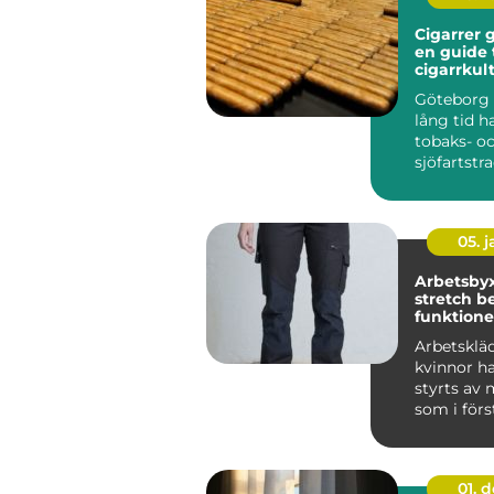
Cigarrer 
en guide t
cigarrkul
Göteborg 
lång tid h
tobaks- o
sjöfartstra
märks arvet
05. 
Arbetsby
stretch bekväma,
funktione
slitstarka
Arbetskläd
kvinnor h
styrts av 
som i för
tagits f...
01. 