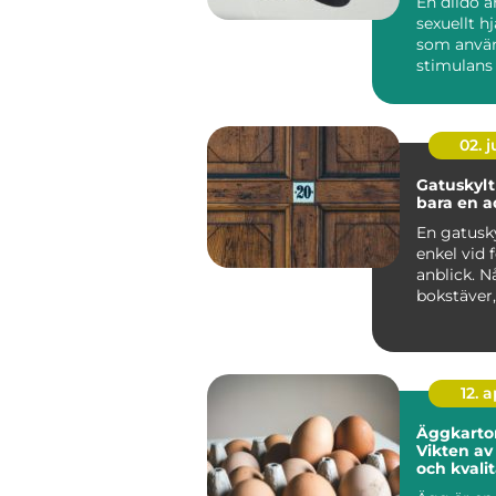
En dildo ä
sexuellt h
som använ
stimulans 
anus el...
02. 
Gatuskylt mer ä
bara en a
En gatusky
enkel vid 
anblick. N
bokstäver
siffra, en
bakgr...
12. 
Äggkarto
Vikten av
och kvali