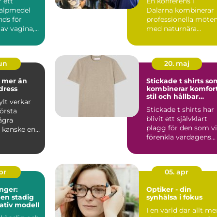
r ett
En konferens i
jälpmedel
Dalarna kombinerar
ds för
professionella möte
av vagina,
med naturnära
upplevelser, lokal ku..
jun
20. maj
n
Stickade t shirts so
dress
kombinerar komfort
stil och hållbar
lt verkar
kvalitet
Stickade t shirts har
första
blivit ett självklart
ågra
plagg för den som vi
, kanske en
förenkla vardagens...
 ram och en
apr
05. apr
nger:
Optiker - din
 en stadig
synhälsa i fokus
tativ modell
I en värld där allt me