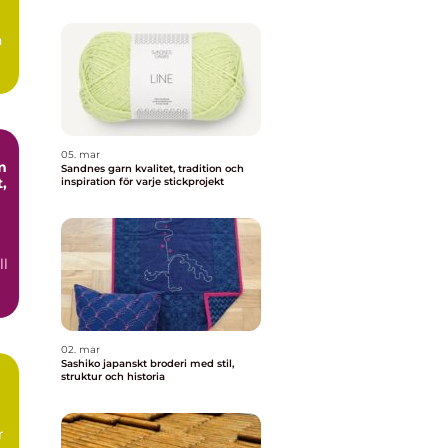
n
.
05. mar
m
Sandnes garn kvalitet, tradition och
,
inspiration för varje stickprojekt
ll
02. mar
Sashiko japanskt broderi med stil,
struktur och historia
r