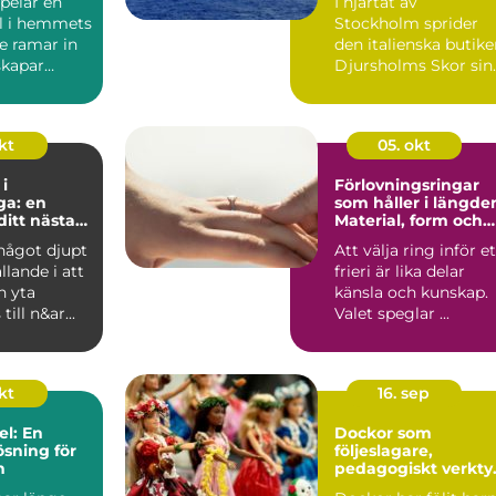
pelar en
I hjärtat av
ll i hemmets
Stockholm sprider
De ramar in
den italienska butik
skapar
Djursholms Skor sin
unika charm. Här...
kt
05. okt
i
Förlovningsringar
ga: en
som håller i längde
 ditt nästa
Material, form och
ekt
smarta val
något djupt
Att välja ring inför et
ällande i att
frieri är lika delar
n yta
känsla och kunskap.
till n&ar...
Valet speglar ...
okt
16. sep
el: En
Dockor som
ösning för
följeslagare,
n
pedagogiskt verkty
och trygghet