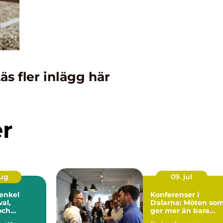
äs fler inlägg här
er
aug
09. jul
 enkel
Konferenser i
val,
Dalarna: Möten so
och
ger mer än bara
ng
resultat