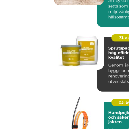
Att cykla 
setts som 
miljövänli
hälsosam
transportm
31. 
Sprutspac
hög effekt
kvalitet
Genom år
bygg- och
renoveri
utvecklats
takt, med 
teknologie.
03. 
Hundpejl
och säke
jakten