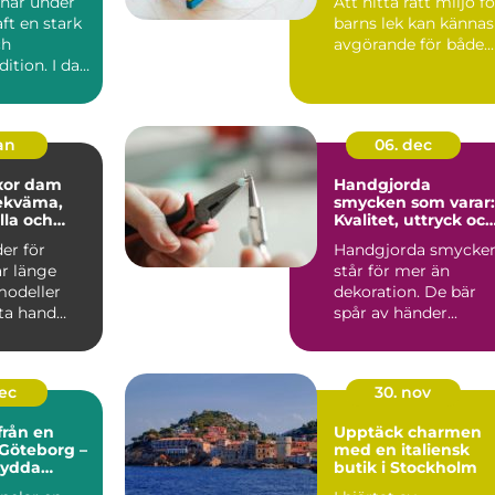
har under
Att hitta rätt miljö fö
aft en stark
barns lek kan kännas
ch
avgörande för både...
dition. I dag
 tydligt i...
jan
06. dec
xor dam
Handgjorda
smycken som varar:
lla och
Kvalitet, uttryck oc
hållbarhet
er för
Handgjorda smycke
ar länge
står för mer än
modeller
dekoration. De bär
sta hand
spår av händer...
dec
30. nov
från en
Upptäck charmen
 Göteborg –
med en italiensk
sydda
butik i Stockholm
för alla