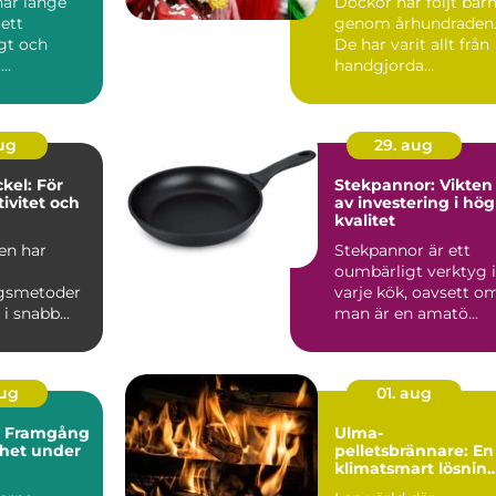
har länge
Dockor har följt bar
ett
genom århundraden
gt och
De har varit allt från
t
handgjorda
edel. Med...
tygfigurer till
avancerad...
aug
29. aug
kel: För
Stekpannor: Vikten
ivitet och
av investering i hög
kvalitet
en har
Stekpannor är ett
oumbärligt verktyg i
ngsmetoder
varje kök, oavsett o
 i snabb
man är en amatö...
en rad nya
..
aug
01. aug
: Framgång
Ulma-
rhet under
pelletsbrännare: En
klimatsmart lösnin
för