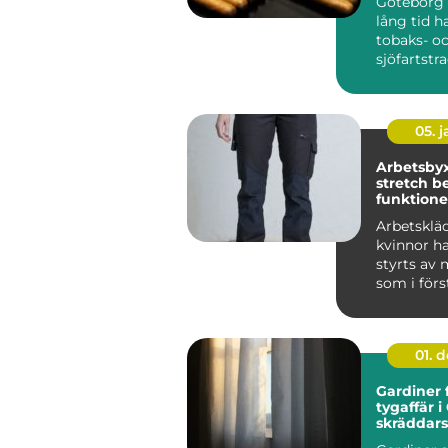
Göteborg 
lång tid h
tobaks- o
sjöfartstra
märks arvet
05. 
Arbetsby
stretch bekväma,
funktione
slitstarka
Arbetskläd
kvinnor h
styrts av 
som i för
tagits f...
01. 
Gardiner 
tygaffär i
skräddar
lösningar 