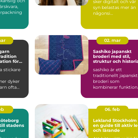
 känslig och
sker digitalt och vår
färskvara,
syn belastas mer än
örpackning
någonsi...
mar
02. mar
garn
Sashiko japanskt
tradition
broderi med stil,
ation för
struktur och histori
kprojekt
 stickare
sashiko är ett
traditionellt japanskt
ner dyker
broderi som
arn ofta
kombinerar funktion
inationen
hållbarhet och enkel
it...
skönhet....
feb
06. feb
göteborg
Lekland Stockholm 
ill stadens
en guide till aktiv l
tur
och lärande