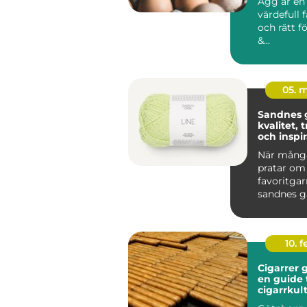
Ägg är en
värdefull 
och rätt f
&...
05. 
Sandnes 
kvalitet, 
och inspir
varje stic
När många
pratar om
favoritgar
sandnes g
upp. Komb
av lång trad
10. 
Cigarrer 
en guide t
cigarrkul