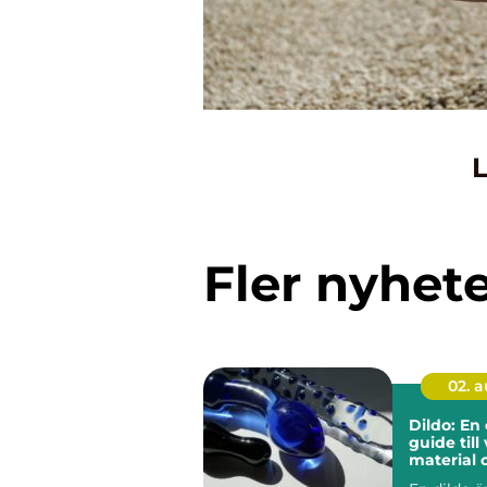
L
Fler nyhet
02. 
Dildo: En
guide till 
material 
användni