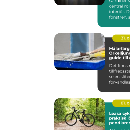
Gardiner s
hem
central ro
interiör. 
fönstren, 
stäm...
31. o
Målarfärg 
Örkelljun
guide till
målarproj
Det finns 
tillfredsst
se en slite
förvandlas 
01. 
Leasa cyk
praktisk l
pendlare