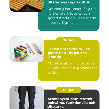
till stadens cigarrkultur
Göteborg har under lång tid
haft en stark tobaks- och
sjöfartstradition. I dag märks
arvet tydligt i...
06. feb
Lekland Stockholm – en
guide till aktiv lek och
lärande
Att hitta rätt miljö för barns
lek kan kännas avgörande för
både...
05. jan
Arbetsbyxor dam stretch
bekväma, funktionella och
slitstarka