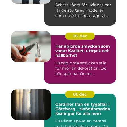
Arbetskläder för kvinnor har
länge styrts av modeller
som i första hand tagits f...
06. dec
Handgjorda smycken som
varar: Kvalitet, uttryck och
hållbarhet
Handgjorda smycken står
för mer än dekoration. De
bär spår av händer...
01. dec
Gardiner från en tygaffär i
Göteborg – skräddarsydda
lösningar för alla hem
Gardiner spelar en central
roll i hemmets interiör. De