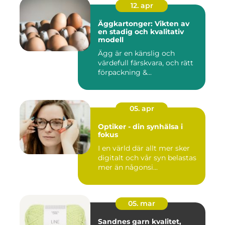
12. apr
Äggkartonger: Vikten av
en stadig och kvalitativ
modell
Ägg är en känslig och
värdefull färskvara, och rätt
förpackning &...
05. apr
Optiker - din synhälsa i
fokus
I en värld där allt mer sker
digitalt och vår syn belastas
mer än någonsi...
05. mar
Sandnes garn kvalitet,