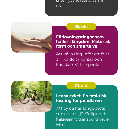
sliten yta förvandlas till
n&ar...
05. okt
Förlovningsringar som
håller i längden: Material,
form och smarta val
Att välja ring inför ett frieri
är lika delar känsla och
kunskap. Valet speglar ...
01. okt
Leasa cykel: En praktisk
lösning för pendlaren
Att cykla har länge setts
som ett miljövänligt och
hälsosamt transportmedel.
Med...