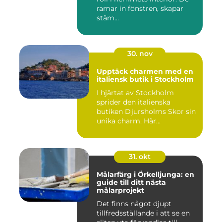
ramar in fönstren, skapar
stäm...
30. nov
Upptäck charmen med en
italiensk butik i Stockholm
I hjärtat av Stockholm
sprider den italienska
butiken Djursholms Skor sin
unika charm. Här...
31. okt
Målarfärg i Örkelljunga: en
guide till ditt nästa
målarprojekt
Det finns något djupt
tillfredsställande i att se en