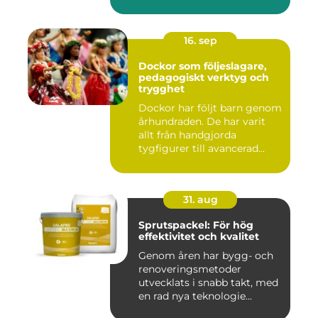
16. sep
Dockor som följeslagare,
pedagogiskt verktyg och
trygghet
Dockor har följt barn genom
århundraden. De har varit
allt från handgjorda
tygfigurer till avancerad...
31. aug
Sprutspackel: För hög
effektivitet och kvalitet
Genom åren har bygg- och
renoveringsmetoder
utvecklats i snabb takt, med
en rad nya teknologie...