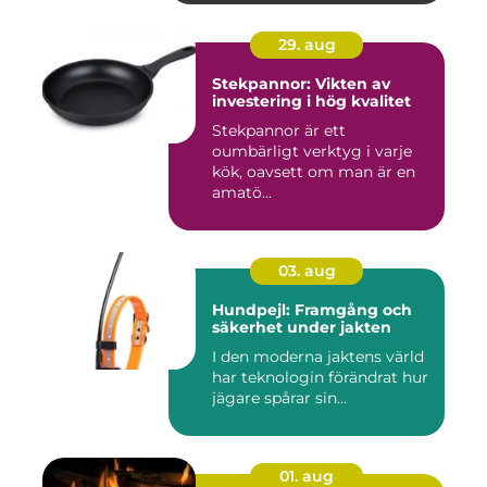
29. aug
Stekpannor: Vikten av
investering i hög kvalitet
Stekpannor är ett
oumbärligt verktyg i varje
kök, oavsett om man är en
amatö...
03. aug
Hundpejl: Framgång och
säkerhet under jakten
I den moderna jaktens värld
har teknologin förändrat hur
jägare spårar sin...
01. aug