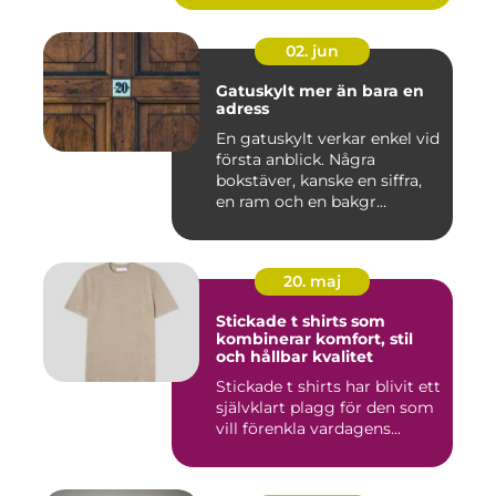
02. jun
Gatuskylt mer än bara en
adress
En gatuskylt verkar enkel vid
första anblick. Några
bokstäver, kanske en siffra,
en ram och en bakgr...
20. maj
Stickade t shirts som
kombinerar komfort, stil
och hållbar kvalitet
Stickade t shirts har blivit ett
självklart plagg för den som
vill förenkla vardagens...