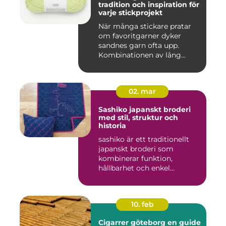
tradition och inspiration för
varje stickprojekt
När många stickare pratar
om favoritgarner dyker
sandnes garn ofta upp.
Kombinationen av lång
tradit...
02. mar
Sashiko japanskt broderi
med stil, struktur och
historia
sashiko är ett traditionellt
japanskt broderi som
kombinerar funktion,
hållbarhet och enkel
skönhet....
10. feb
Cigarrer göteborg en guide