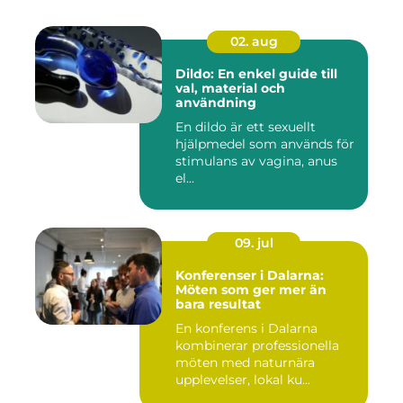
02. aug
Dildo: En enkel guide till
val, material och
användning
En dildo är ett sexuellt
hjälpmedel som används för
stimulans av vagina, anus
el...
09. jul
Konferenser i Dalarna:
Möten som ger mer än
bara resultat
En konferens i Dalarna
kombinerar professionella
möten med naturnära
upplevelser, lokal ku...