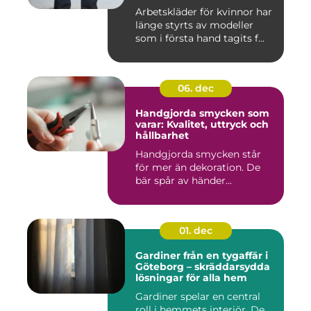
Arbetskläder för kvinnor har
länge styrts av modeller
som i första hand tagits f...
06. dec
Handgjorda smycken som
varar: Kvalitet, uttryck och
hållbarhet
Handgjorda smycken står
för mer än dekoration. De
bär spår av händer...
01. dec
Gardiner från en tygaffär i
Göteborg – skräddarsydda
lösningar för alla hem
Gardiner spelar en central
roll i hemmets interiör. De