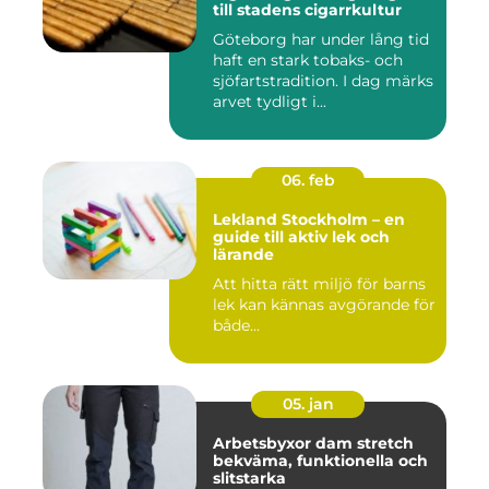
till stadens cigarrkultur
Göteborg har under lång tid
haft en stark tobaks- och
sjöfartstradition. I dag märks
arvet tydligt i...
06. feb
Lekland Stockholm – en
guide till aktiv lek och
lärande
Att hitta rätt miljö för barns
lek kan kännas avgörande för
både...
05. jan
Arbetsbyxor dam stretch
bekväma, funktionella och
slitstarka