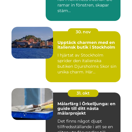
ramar in fönstren, skapar
stäm...
30. nov
Upptäck charmen med en
italiensk butik i Stockholm
I hjärtat av Stockholm
sprider den italienska
butiken Djursholms Skor sin
unika charm. Här...
31. okt
Målarfärg i Örkelljunga: en
guide till ditt nästa
målarprojekt
Det finns något djupt
tillfredsställande i att se en