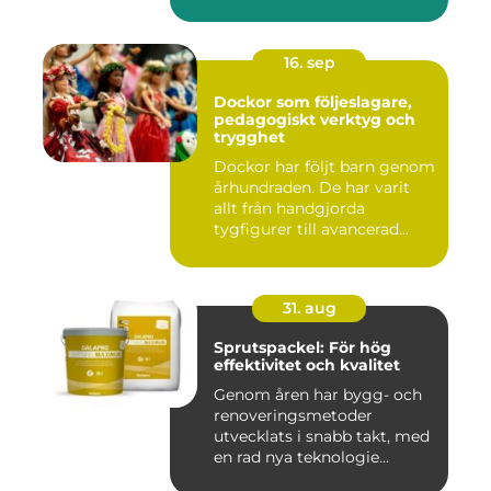
16. sep
Dockor som följeslagare,
pedagogiskt verktyg och
trygghet
Dockor har följt barn genom
århundraden. De har varit
allt från handgjorda
tygfigurer till avancerad...
31. aug
Sprutspackel: För hög
effektivitet och kvalitet
Genom åren har bygg- och
renoveringsmetoder
utvecklats i snabb takt, med
en rad nya teknologie...