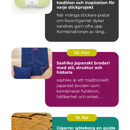
tradition och inspiration för
varje stickprojekt
När många stickare pratar
om favoritgarner dyker
sandnes garn ofta upp.
Kombinationen av lång
tradit...
02. mar
Sashiko japanskt broderi
med stil, struktur och
historia
sashiko är ett traditionellt
japanskt broderi som
kombinerar funktion,
hållbarhet och enkel
skönhet....
10. feb
Cigarrer göteborg en guide