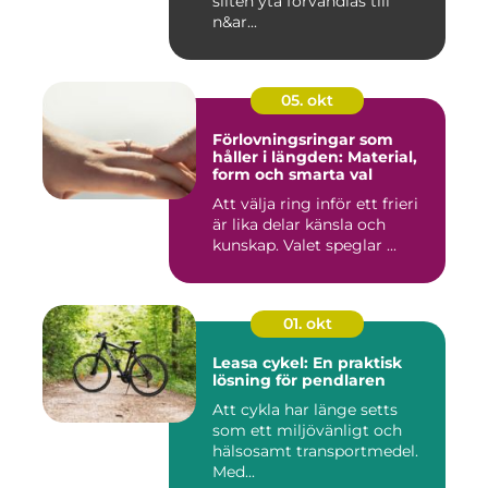
sliten yta förvandlas till
n&ar...
05. okt
Förlovningsringar som
håller i längden: Material,
form och smarta val
Att välja ring inför ett frieri
är lika delar känsla och
kunskap. Valet speglar ...
01. okt
Leasa cykel: En praktisk
lösning för pendlaren
Att cykla har länge setts
som ett miljövänligt och
hälsosamt transportmedel.
Med...