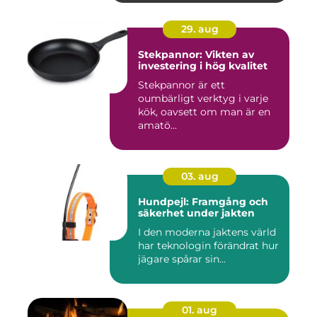
29. aug
Stekpannor: Vikten av
investering i hög kvalitet
Stekpannor är ett
oumbärligt verktyg i varje
kök, oavsett om man är en
amatö...
03. aug
Hundpejl: Framgång och
säkerhet under jakten
I den moderna jaktens värld
har teknologin förändrat hur
jägare spårar sin...
01. aug