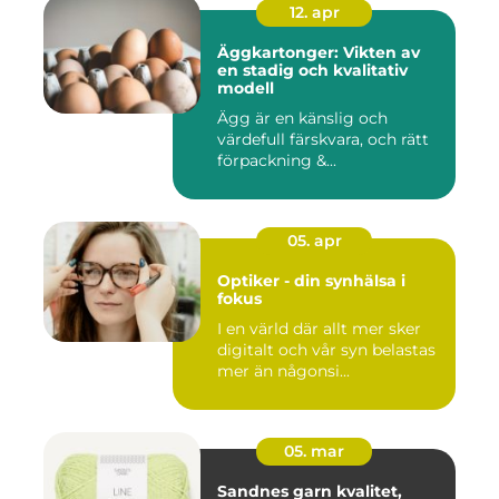
12. apr
Äggkartonger: Vikten av
en stadig och kvalitativ
modell
Ägg är en känslig och
värdefull färskvara, och rätt
förpackning &...
05. apr
Optiker - din synhälsa i
fokus
I en värld där allt mer sker
digitalt och vår syn belastas
mer än någonsi...
05. mar
Sandnes garn kvalitet,