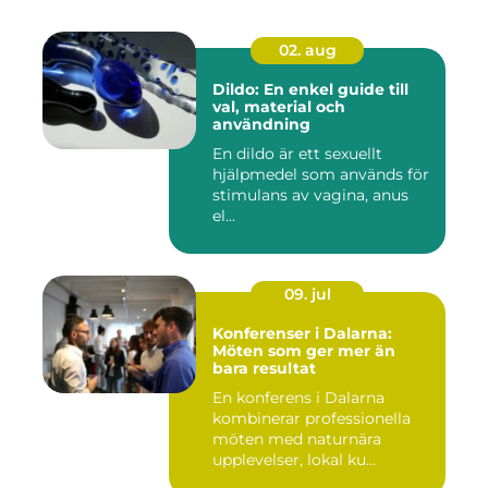
02. aug
Dildo: En enkel guide till
val, material och
användning
En dildo är ett sexuellt
hjälpmedel som används för
stimulans av vagina, anus
el...
09. jul
Konferenser i Dalarna:
Möten som ger mer än
bara resultat
En konferens i Dalarna
kombinerar professionella
möten med naturnära
upplevelser, lokal ku...