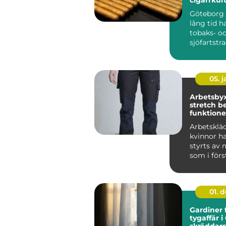
Göteborg 
lång tid h
tobaks- o
sjöfartstra
märks arvet
05. 
Arbetsby
stretch bekväma,
funktione
slitstarka
Arbetskläd
kvinnor h
styrts av 
som i för
tagits f...
01. 
Gardiner 
tygaffär i
skräddar