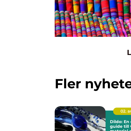
L
Fler nyhet
02. 
Dildo: En
guide till 
material 