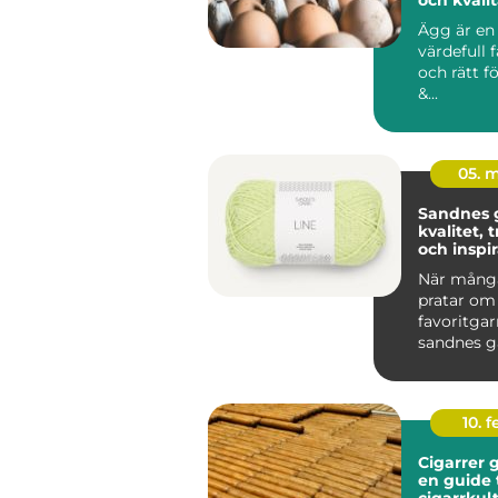
Ägg är en
värdefull 
och rätt f
&...
05. 
Sandnes 
kvalitet, 
och inspir
varje stic
När många
pratar om
favoritgar
sandnes g
upp. Komb
av lång trad
10. 
Cigarrer 
en guide t
cigarrkul