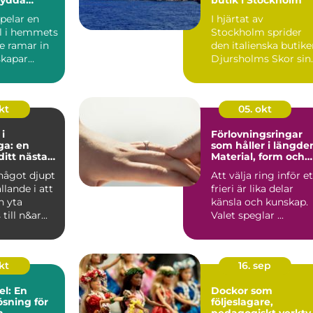
för alla
pelar en
I hjärtat av
ll i hemmets
Stockholm sprider
De ramar in
den italienska butik
skapar
Djursholms Skor sin
unika charm. Här...
kt
05. okt
i
Förlovningsringar
ga: en
som håller i längde
 ditt nästa
Material, form och
ekt
smarta val
något djupt
Att välja ring inför et
ällande i att
frieri är lika delar
n yta
känsla och kunskap.
till n&ar...
Valet speglar ...
okt
16. sep
el: En
Dockor som
ösning för
följeslagare,
n
pedagogiskt verkty