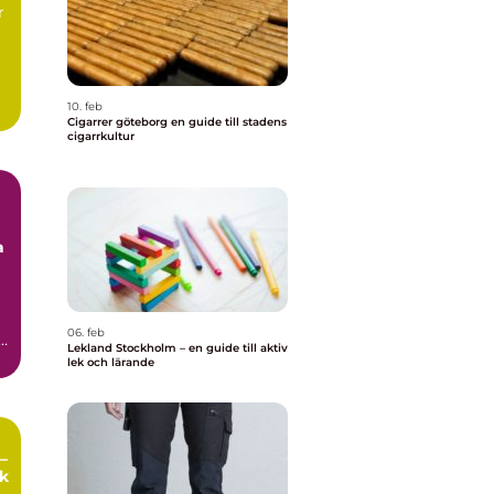
r
10. feb
Cigarrer göteborg en guide till stadens
cigarrkultur
a
06. feb
,
Lekland Stockholm – en guide till aktiv
lek och lärande
–
ek