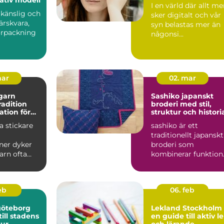
I en värld där allt me
 känslig och
sker digitalt och vår
färskvara,
syn belastas mer än
örpackning
någonsi...
mar
02. mar
garn
Sashiko japanskt
tradition
broderi med stil,
ation för
struktur och histori
kprojekt
 stickare
sashiko är ett
traditionellt japanskt
ner dyker
broderi som
arn ofta
kombinerar funktion
inationen
hållbarhet och enkel
it...
skönhet....
feb
06. feb
göteborg
Lekland Stockholm 
ill stadens
en guide till aktiv l
tur
och lärande