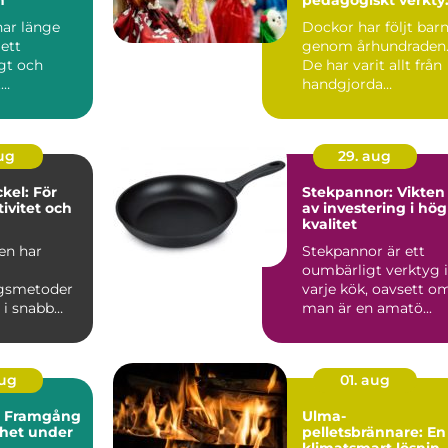
och trygghet
har länge
Dockor har följt bar
ett
genom århundraden
gt och
De har varit allt från
t
handgjorda
edel. Med...
tygfigurer till
avancerad...
aug
29. aug
kel: För
Stekpannor: Vikten
ivitet och
av investering i hög
kvalitet
en har
Stekpannor är ett
oumbärligt verktyg i
ngsmetoder
varje kök, oavsett o
 i snabb
man är en amatö...
en rad nya
..
aug
01. aug
: Framgång
Ulma-
rhet under
pelletsbrännare: En
klimatsmart lösnin