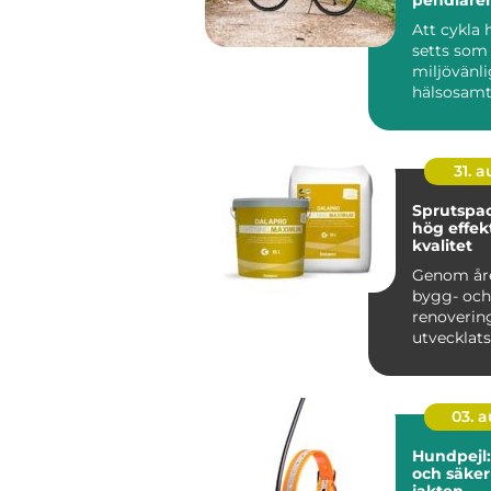
Att cykla 
setts som 
miljövänli
hälsosam
transportm
31. 
Sprutspac
hög effekt
kvalitet
Genom år
bygg- och
renoveri
utvecklats
takt, med 
teknologie.
03. 
Hundpejl
och säke
jakten