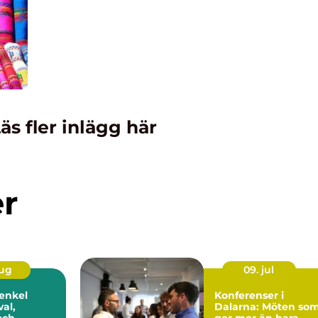
äs fler inlägg här
er
aug
09. jul
 enkel
Konferenser i
val,
Dalarna: Möten so
och
ger mer än bara