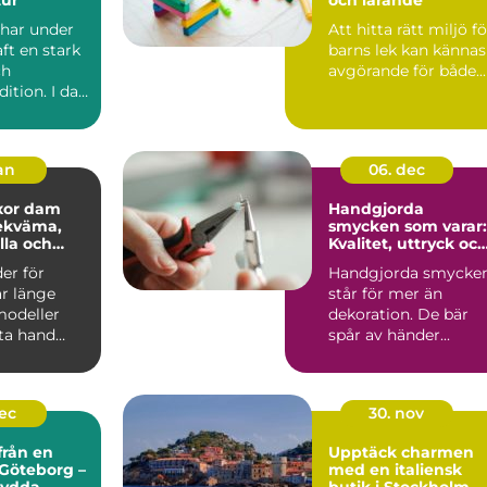
har under
Att hitta rätt miljö fö
aft en stark
barns lek kan kännas
ch
avgörande för både...
dition. I dag
 tydligt i...
jan
06. dec
xor dam
Handgjorda
smycken som varar:
lla och
Kvalitet, uttryck oc
hållbarhet
er för
Handgjorda smycke
ar länge
står för mer än
modeller
dekoration. De bär
sta hand
spår av händer...
dec
30. nov
från en
Upptäck charmen
 Göteborg –
med en italiensk
sydda
butik i Stockholm