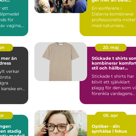
ng
resultat
r ett
En konferens i
jälpmedel
Dalarna kombinerar
ds för
professionella möte
av vagina,
med naturnära
upplevelser, lokal ku..
jun
20. maj
n
Stickade t shirts so
dress
kombinerar komfort
stil och hållbar
lt verkar
kvalitet
Stickade t shirts har
första
blivit ett självklart
ågra
plagg för den som vi
, kanske en
förenkla vardagens...
 ram och en
apr
05. apr
nger:
Optiker - din
 en stadig
synhälsa i fokus
tativ modell