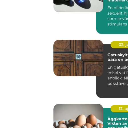
användni
En dildo ä
sexuellt h
som använ
stimulans 
anus el...
02. 
Gatuskylt mer ä
bara en a
En gatusky
enkel vid 
anblick. N
bokstäver
siffra, en
bakgr...
12. 
Äggkarto
Vikten av
och kvali