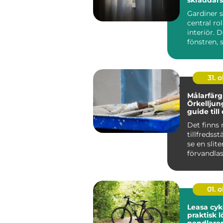
lösningar 
Gardiner s
hem
central ro
interiör. 
fönstren, 
stäm...
31. o
Målarfärg 
Örkelljun
guide till
målarproj
Det finns 
tillfredsst
se en slite
förvandlas 
01. 
Leasa cyk
praktisk l
pendlare