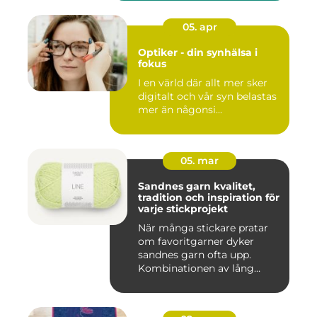
05. apr
Optiker - din synhälsa i
fokus
I en värld där allt mer sker
digitalt och vår syn belastas
mer än någonsi...
05. mar
Sandnes garn kvalitet,
tradition och inspiration för
varje stickprojekt
När många stickare pratar
om favoritgarner dyker
sandnes garn ofta upp.
Kombinationen av lång
tradit...