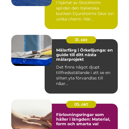
I hjärtat av Stockholm
sprider den italienska
butiken Djursholms Skor sin
unika charm. Här...
31. okt
Målarfärg i Örkelljunga: en
guide till ditt nästa
målarprojekt
Det finns något djupt
tillfredsställande i att se en
sliten yta förvandlas till
n&ar...
05. okt
Förlovningsringar som
håller i längden: Material,
form och smarta val