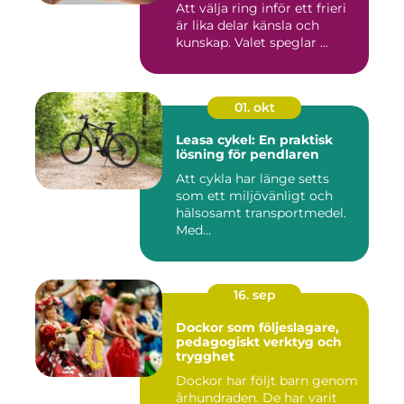
Att välja ring inför ett frieri
är lika delar känsla och
kunskap. Valet speglar ...
01. okt
Leasa cykel: En praktisk
lösning för pendlaren
Att cykla har länge setts
som ett miljövänligt och
hälsosamt transportmedel.
Med...
16. sep
Dockor som följeslagare,
pedagogiskt verktyg och
trygghet
Dockor har följt barn genom
århundraden. De har varit