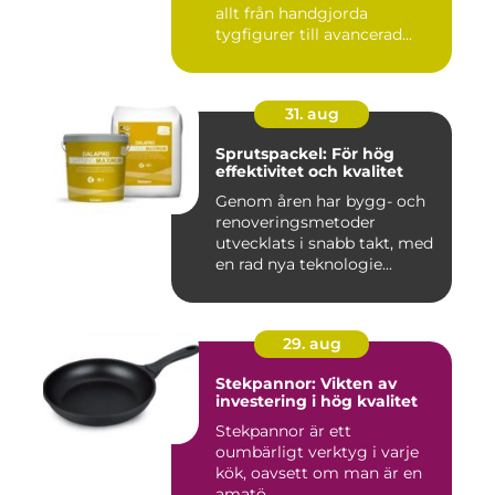
allt från handgjorda
tygfigurer till avancerad...
31. aug
Sprutspackel: För hög
effektivitet och kvalitet
Genom åren har bygg- och
renoveringsmetoder
utvecklats i snabb takt, med
en rad nya teknologie...
29. aug
Stekpannor: Vikten av
investering i hög kvalitet
Stekpannor är ett
oumbärligt verktyg i varje
kök, oavsett om man är en
amatö...