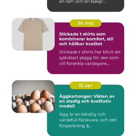
en ram och en bakgr...
20. maj
Stickade t shirts som
kombinerar komfort, stil
och hållbar kvalitet
Stickade t shirts har blivit ett
självklart plagg för den som
vill förenkla vardagens...
12. apr
Äggkartonger: Vikten av
en stadig och kvalitativ
modell
Ägg är en känslig och
värdefull färskvara, och rätt
förpackning &...