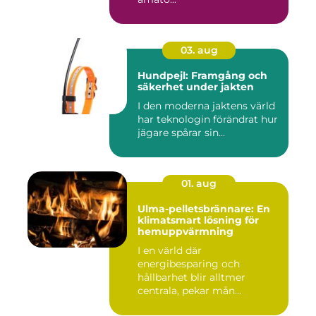
03. aug
Hundpejl: Framgång och
säkerhet under jakten
I den moderna jaktens värld
har teknologin förändrat hur
jägare spårar sin...
01. aug
Ulma-pelletsbrännare: En
klimatsmart lösning för
hemuppvärmning
I en värld där
energibesparing och
hållbarhet blir alltmer
centrala, pekar mån...