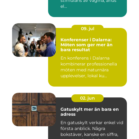
stimulans av vagina, anus
el...
09. jul
Konferenser i Dalarna:
Möten som ger mer än
bara resultat
En konferens i Dalarna
kombinerar professionella
möten med naturnära
upplevelser, lokal ku...
02. jun
Gatuskylt mer än bara en
adress
En gatuskylt verkar enkel vid
första anblick. Några
bokstäver, kanske en siffra,