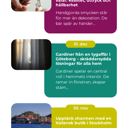
varar: Kvalitet, uttryck och
hållbarhet
Handgjorda smycken står
för mer än dekoration. De
bär spår av händer...
01. dec
Gardiner från en tygaffär i
Göteborg – skräddarsydda
lösningar för alla hem
Gardiner spelar en central
roll i hemmets interiör. De
ramar in fönstren, skapar
stäm...
30. nov
Upptäck charmen med en
italiensk butik i Stockholm