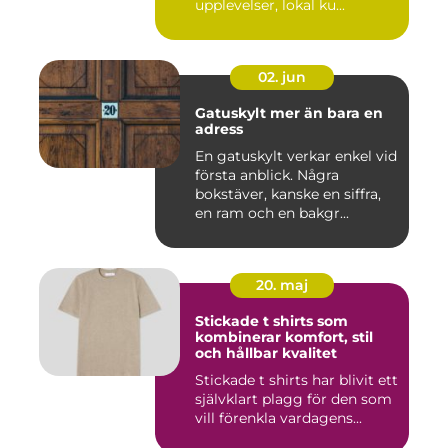
upplevelser, lokal ku...
02. jun
Gatuskylt mer än bara en
adress
En gatuskylt verkar enkel vid
första anblick. Några
bokstäver, kanske en siffra,
en ram och en bakgr...
20. maj
Stickade t shirts som
kombinerar komfort, stil
och hållbar kvalitet
Stickade t shirts har blivit ett
självklart plagg för den som
vill förenkla vardagens...