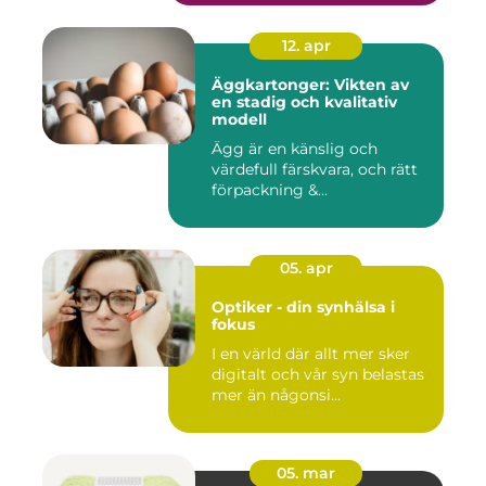
12. apr
Äggkartonger: Vikten av
en stadig och kvalitativ
modell
Ägg är en känslig och
värdefull färskvara, och rätt
förpackning &...
05. apr
Optiker - din synhälsa i
fokus
I en värld där allt mer sker
digitalt och vår syn belastas
mer än någonsi...
05. mar