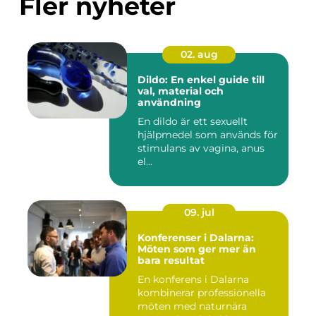
Fler nyheter
02. aug
Dildo: En enkel guide till
val, material och
användning
En dildo är ett sexuellt
hjälpmedel som används för
stimulans av vagina, anus
el...
09. jul
Konferenser i Dalarna:
Möten som ger mer än
bara resultat
En konferens i Dalarna
kombinerar professionella
möten med naturnära