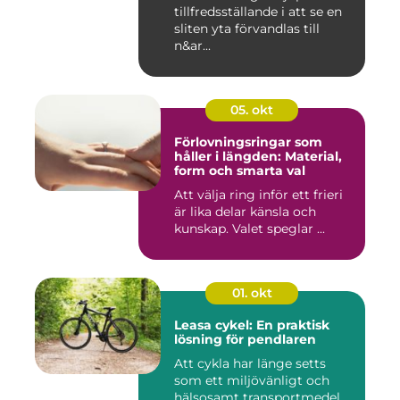
tillfredsställande i att se en
sliten yta förvandlas till
n&ar...
05. okt
Förlovningsringar som
håller i längden: Material,
form och smarta val
Att välja ring inför ett frieri
är lika delar känsla och
kunskap. Valet speglar ...
01. okt
Leasa cykel: En praktisk
lösning för pendlaren
Att cykla har länge setts
som ett miljövänligt och
hälsosamt transportmedel.