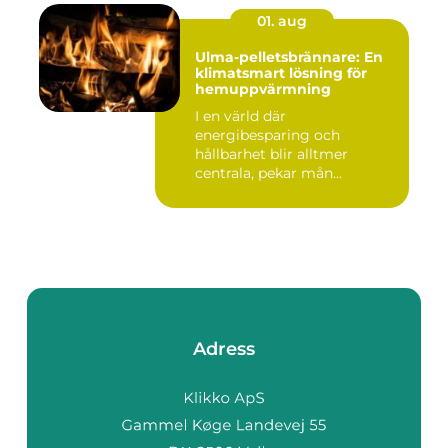
01. aug
Ulma-pelletsbrännare: En
klimatsmart lösning för
hemuppvärmning
I en värld där
energibesparing och
hållbarhet blir alltmer
centrala, pekar mån...
Adress