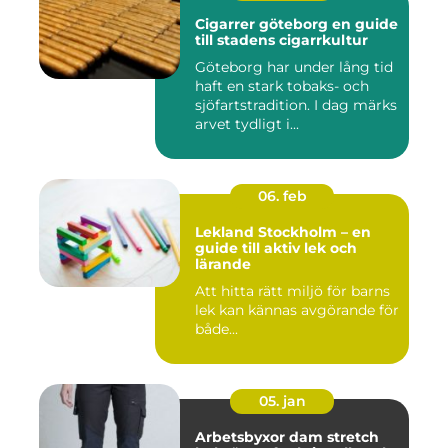
Cigarrer göteborg en guide
till stadens cigarrkultur
Göteborg har under lång tid
haft en stark tobaks- och
sjöfartstradition. I dag märks
arvet tydligt i...
06. feb
Lekland Stockholm – en
guide till aktiv lek och
lärande
Att hitta rätt miljö för barns
lek kan kännas avgörande för
både...
05. jan
Arbetsbyxor dam stretch