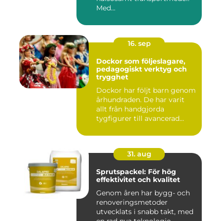
Med...
16. sep
Dockor som följeslagare,
pedagogiskt verktyg och
trygghet
Dockor har följt barn genom
århundraden. De har varit
allt från handgjorda
tygfigurer till avancerad...
31. aug
Sprutspackel: För hög
effektivitet och kvalitet
Genom åren har bygg- och
renoveringsmetoder
utvecklats i snabb takt, med