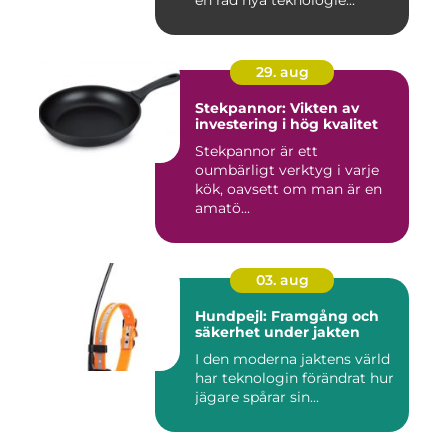
en rad nya teknologie...
29. aug
Stekpannor: Vikten av
investering i hög kvalitet
Stekpannor är ett
oumbärligt verktyg i varje
kök, oavsett om man är en
amatö...
03. aug
Hundpejl: Framgång och
säkerhet under jakten
I den moderna jaktens värld
har teknologin förändrat hur
jägare spårar sin...