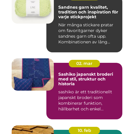
Sandnes garn kvalitet,
tradition och inspiration för
varje stickprojekt
När många stickare pratar
om favoritgarner dyker
sandnes garn ofta upp.
Kombinationen av lång
tradit...
02. mar
Sashiko japanskt broderi
med stil, struktur och
historia
sashiko är ett traditionellt
japanskt broderi som
kombinerar funktion,
hållbarhet och enkel
skönhet....
10. feb