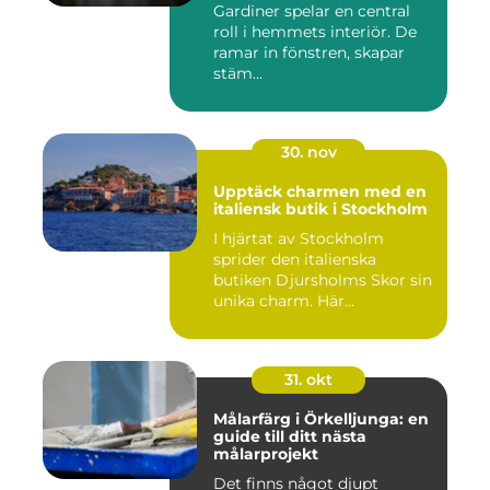
Gardiner spelar en central
roll i hemmets interiör. De
ramar in fönstren, skapar
stäm...
30. nov
Upptäck charmen med en
italiensk butik i Stockholm
I hjärtat av Stockholm
sprider den italienska
butiken Djursholms Skor sin
unika charm. Här...
31. okt
Målarfärg i Örkelljunga: en
guide till ditt nästa
målarprojekt
Det finns något djupt