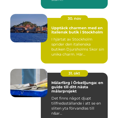
30. nov
Upptäck charmen med en
italiensk butik i Stockholm
I hjärtat av Stockholm
sprider den italienska
butiken Djursholms Skor sin
unika charm. Här...
31. okt
Målarfärg i Örkelljunga: en
guide till ditt nästa
målarprojekt
Det finns något djupt
tillfredsställande i att se en
sliten yta förvandlas till
n&ar...