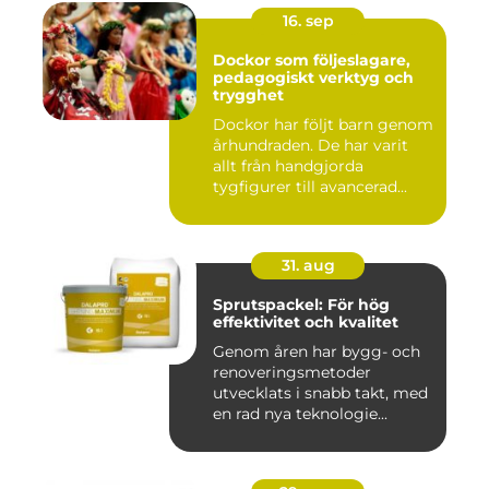
16. sep
Dockor som följeslagare,
pedagogiskt verktyg och
trygghet
Dockor har följt barn genom
århundraden. De har varit
allt från handgjorda
tygfigurer till avancerad...
31. aug
Sprutspackel: För hög
effektivitet och kvalitet
Genom åren har bygg- och
renoveringsmetoder
utvecklats i snabb takt, med
en rad nya teknologie...