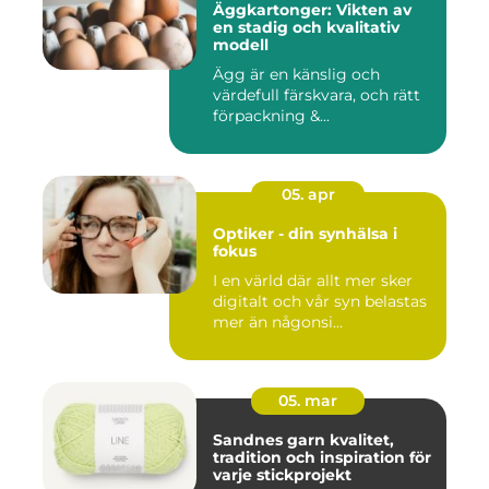
Äggkartonger: Vikten av
en stadig och kvalitativ
modell
Ägg är en känslig och
värdefull färskvara, och rätt
förpackning &...
05. apr
Optiker - din synhälsa i
fokus
I en värld där allt mer sker
digitalt och vår syn belastas
mer än någonsi...
05. mar
Sandnes garn kvalitet,
tradition och inspiration för
varje stickprojekt