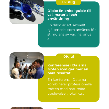
02. aug
Dildo: En enkel guide till
val, material och
användning
En dildo är ett sexuellt
hjälpmedel som används för
stimulans av vagina, anus
el...
09. jul
Konferenser i Dalarna:
Möten som ger mer än
bara resultat
En konferens i Dalarna
kombinerar professionella
möten med naturnära
upplevelser, lokal ku...