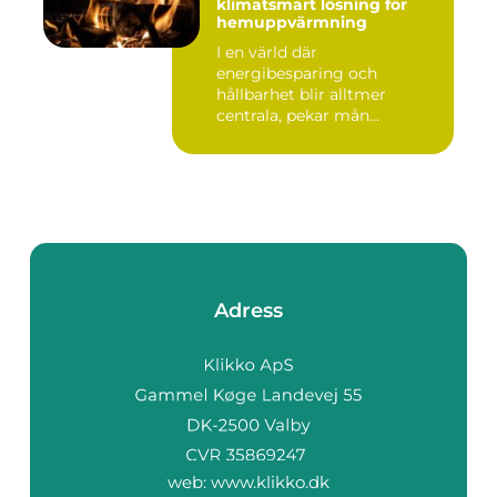
klimatsmart lösning för
hemuppvärmning
I en värld där
energibesparing och
hållbarhet blir alltmer
centrala, pekar mån...
Adress
web:
www.klikko.dk