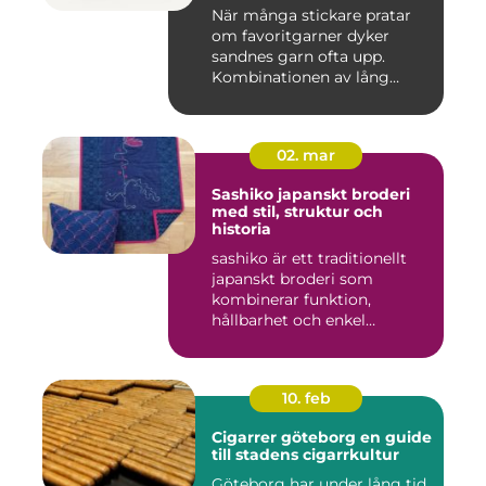
När många stickare pratar
om favoritgarner dyker
sandnes garn ofta upp.
Kombinationen av lång
tradit...
02. mar
Sashiko japanskt broderi
med stil, struktur och
historia
sashiko är ett traditionellt
japanskt broderi som
kombinerar funktion,
hållbarhet och enkel
skönhet....
10. feb
Cigarrer göteborg en guide
till stadens cigarrkultur
Göteborg har under lång tid