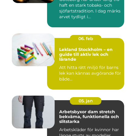
haft en stark tobaks- och
sjöfartstradition. I dag märks
arvet tydligt i...
06. feb
Lekland Stockholm – en
guide till aktiv lek och
lärande
Att hitta rätt miljö för barns
lek kan kännas avgörande för
både...
05. jan
Arbetsbyxor dam stretch
bekväma, funktionella och
slitstarka
Arbetskläder för kvinnor har
länge styrts av modeller