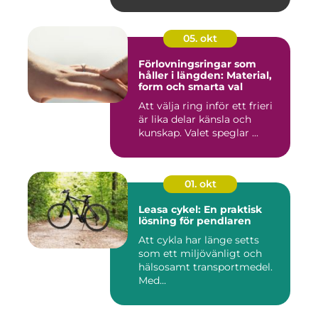
05. okt
Förlovningsringar som
håller i längden: Material,
form och smarta val
Att välja ring inför ett frieri
är lika delar känsla och
kunskap. Valet speglar ...
01. okt
Leasa cykel: En praktisk
lösning för pendlaren
Att cykla har länge setts
som ett miljövänligt och
hälsosamt transportmedel.
Med...