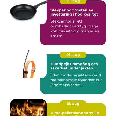
29. aug
Stekpannor: Vikten av
investering i hög kvalitet
Stekpannor är ett
oumbärligt verktyg i varje
kök, oavsett om man är en
amatö...
03. aug
Hundpejl: Framgång och
säkerhet under jakten
I den moderna jaktens värld
har teknologin förändrat hur
jägare spårar sin...
01. aug
Ulma-pelletsbrännare: En