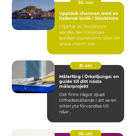
30. nov
Upptäck charmen med en
italiensk butik i Stockholm
I hjärtat av Stockholm
sprider den italienska
butiken Djursholms Skor sin
unika charm. Här...
31. okt
Målarfärg i Örkelljunga: en
guide till ditt nästa
målarprojekt
Det finns något djupt
tillfredsställande i att se en
sliten yta förvandlas till
n&ar...
05. okt