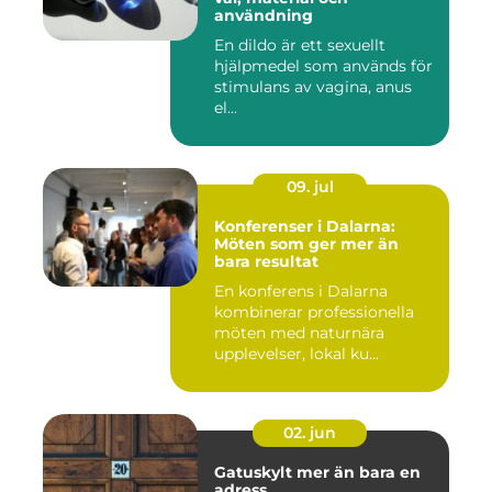
användning
En dildo är ett sexuellt
hjälpmedel som används för
stimulans av vagina, anus
el...
09. jul
Konferenser i Dalarna:
Möten som ger mer än
bara resultat
En konferens i Dalarna
kombinerar professionella
möten med naturnära
upplevelser, lokal ku...
02. jun
Gatuskylt mer än bara en
adress