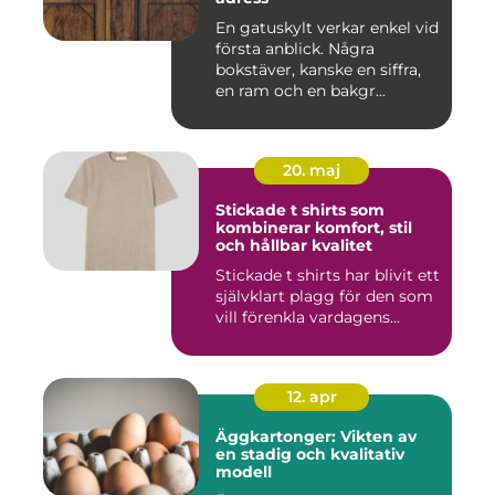
En gatuskylt verkar enkel vid
första anblick. Några
bokstäver, kanske en siffra,
en ram och en bakgr...
20. maj
Stickade t shirts som
kombinerar komfort, stil
och hållbar kvalitet
Stickade t shirts har blivit ett
självklart plagg för den som
vill förenkla vardagens...
12. apr
Äggkartonger: Vikten av
en stadig och kvalitativ
modell