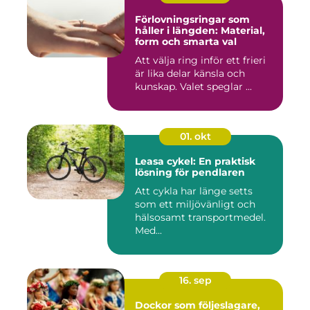
Förlovningsringar som
håller i längden: Material,
form och smarta val
Att välja ring inför ett frieri
är lika delar känsla och
kunskap. Valet speglar ...
01. okt
Leasa cykel: En praktisk
lösning för pendlaren
Att cykla har länge setts
som ett miljövänligt och
hälsosamt transportmedel.
Med...
16. sep
Dockor som följeslagare,