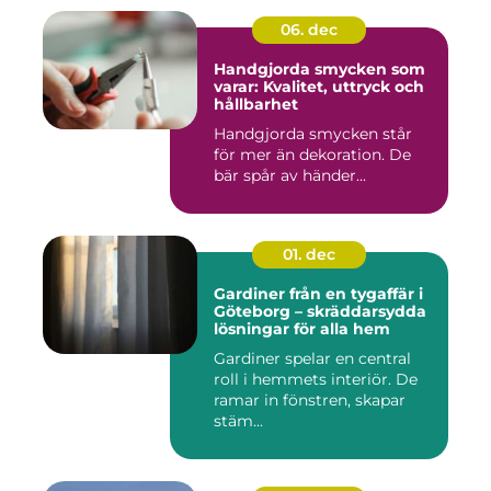
06. dec
Handgjorda smycken som
varar: Kvalitet, uttryck och
hållbarhet
Handgjorda smycken står
för mer än dekoration. De
bär spår av händer...
01. dec
Gardiner från en tygaffär i
Göteborg – skräddarsydda
lösningar för alla hem
Gardiner spelar en central
roll i hemmets interiör. De
ramar in fönstren, skapar
stäm...