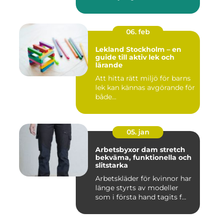
06. feb
Lekland Stockholm – en
guide till aktiv lek och
lärande
Att hitta rätt miljö för barns
lek kan kännas avgörande för
både...
05. jan
Arbetsbyxor dam stretch
bekväma, funktionella och
slitstarka
Arbetskläder för kvinnor har
länge styrts av modeller
som i första hand tagits f...