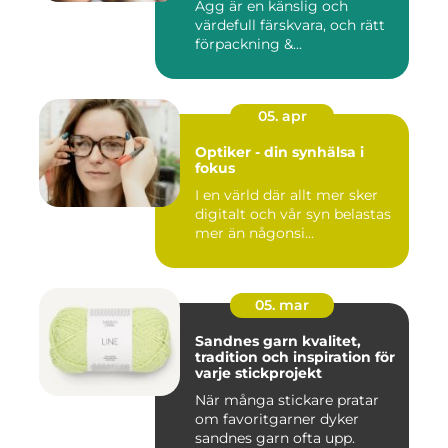
Ägg är en känslig och
värdefull färskvara, och rätt
förpackning &...
05. apr
Optiker - din synhälsa i
fokus
I en värld där allt mer sker
digitalt och vår syn belastas
mer än någonsi...
05. mar
Sandnes garn kvalitet,
tradition och inspiration för
varje stickprojekt
När många stickare pratar
om favoritgarner dyker
sandnes garn ofta upp.