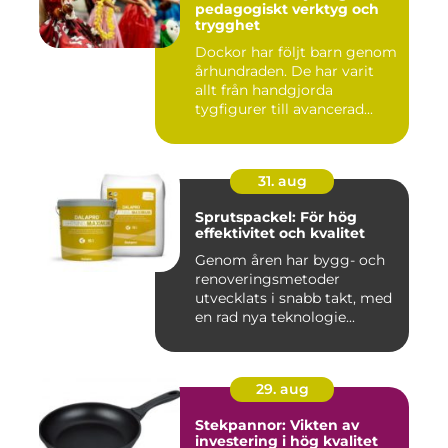
pedagogiskt verktyg och
trygghet
Dockor har följt barn genom
århundraden. De har varit
allt från handgjorda
tygfigurer till avancerad...
31. aug
Sprutspackel: För hög
effektivitet och kvalitet
Genom åren har bygg- och
renoveringsmetoder
utvecklats i snabb takt, med
en rad nya teknologie...
29. aug
Stekpannor: Vikten av
investering i hög kvalitet