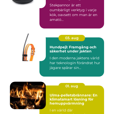
Stekpannor är ett
oumbärligt verktyg i varje
kök, oavsett om man är en
amatö...
03. aug
Hundpejl: Framgång och
säkerhet under jakten
I den moderna jaktens värld
har teknologin förändrat hur
jägare spårar sin...
01. aug
Ulma-pelletsbrännare: En
klimatsmart lösning för
hemuppvärmning
I en värld där