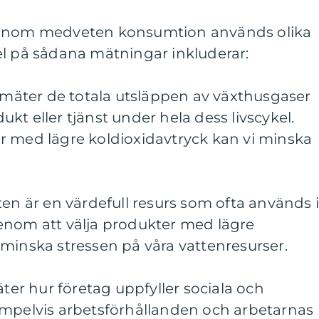
 inom medveten konsumtion används olika
el på sådana mätningar inkluderar:
a mäter de totala utsläppen av växthusgaser
kt eller tjänst under hela dess livscykel.
r med lägre koldioxidavtryck kan vi minska
ten är en värdefull resurs som ofta används 
enom att välja produkter med lägre
minska stressen på våra vattenresurser.
äter hur företag uppfyller sociala och
empelvis arbetsförhållanden och arbetarnas