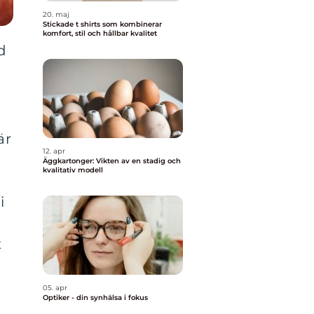
20. maj
Stickade t shirts som kombinerar
komfort, stil och hållbar kvalitet
d
är
12. apr
Äggkartonger: Vikten av en stadig och
kvalitativ modell
a
i
t
05. apr
Optiker - din synhälsa i fokus