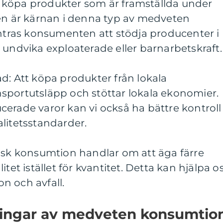
Att köpa produkter som är framställda under
den är kärnan i denna typ av medveten
ras konsumenten att stödja producenter i
 undvika exploaterade eller barnarbetskraft.
d: Att köpa produkter från lokala
sportutsläpp och stöttar lokala ekonomier.
erade varor kan vi också ha bättre kontroll
litetsstandarder.
tisk konsumtion handlar om att äga färre
tet istället för kvantitet. Detta kan hjälpa o
n och avfall.
ningar av medveten konsumtio