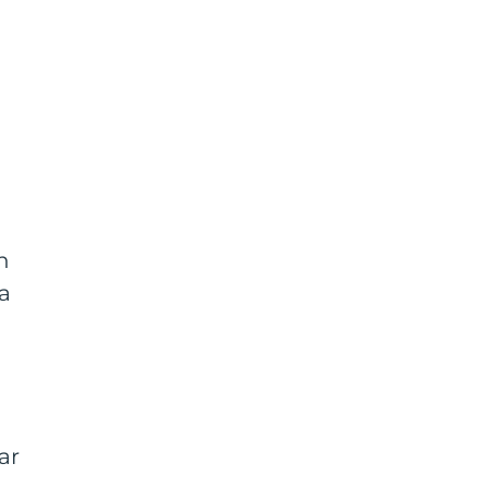
n
a
ar