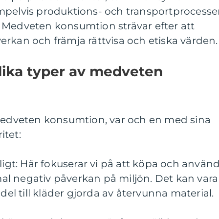
mpelvis produktions- och transportprocesse
 Medveten konsumtion strävar efter att
rkan och främja rättvisa och etiska värden.
lika typer av medveten
 medveten konsumtion, var och en med sina
itet:
nligt: Här fokuserar vi på att köpa och använ
l negativ påverkan på miljön. Det kan vara
edel till kläder gjorda av återvunna material.