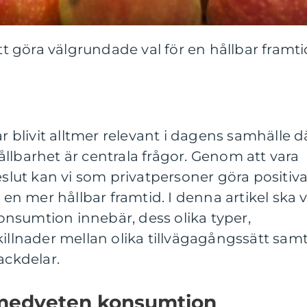
 göra välgrundade val för en hållbar framti
blivit alltmer relevant i dagens samhälle d
llbarhet är centrala frågor. Genom att vara
ut kan vi som privatpersoner göra positiv
 en mer hållbar framtid. I denna artikel ska v
nsumtion innebär, dess olika typer,
killnader mellan olika tillvägagångssätt sam
ackdelar.
 medveten konsumtion