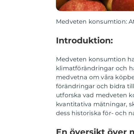
Medveten konsumtion: Att
Introduktion:
Medveten konsumtion har 
klimatförändringar och hå
medvetna om våra köpbesl
förändringar och bidra till
utforska vad medveten ko
kvantitativa mätningar, s
dess historiska för- och n
En översikt över