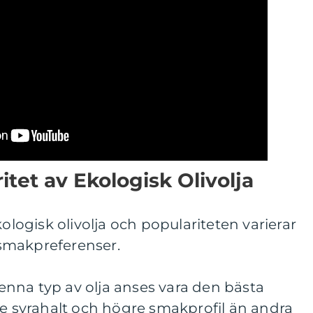
itet av Ekologisk Olivolja
kologisk olivolja och populariteten varierar
smakpreferenser.
 Denna typ av olja anses vara den bästa
re syrahalt och högre smakprofil än andra