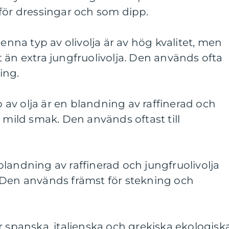
för dressingar och som dipp.
denna typ av olivolja är av hög kvalitet, men
 än extra jungfruolivolja. Den används ofta
ing.
yp av olja är en blandning av raffinerad och
n mild smak. Den används oftast till
n blandning av raffinerad och jungfruolivolja
 Den används främst för stekning och
r spanska, italienska och grekiska ekologisk